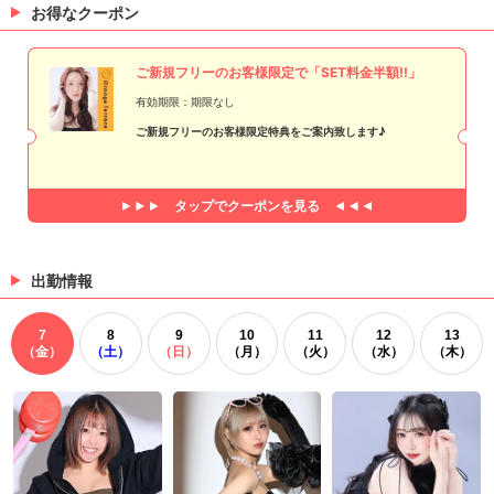
お得なクーポン
ご新規フリーのお客様限定で「SET料金半額!!」
有効期限：期限なし
ご新規フリーのお客様限定特典をご案内致します♪
タップで
クーポンを見る
出勤情報
7
8
9
10
11
12
13
（金）
（土）
（日）
（月）
（火）
（水）
（木）