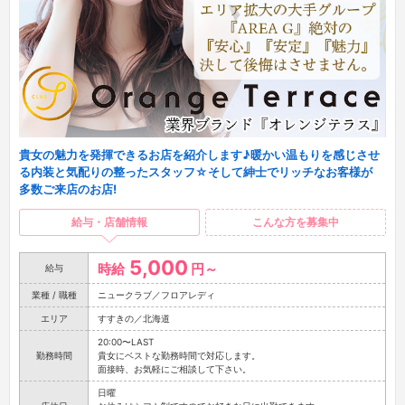
貴女の魅力を発揮できるお店を紹介します♪暖かい温もりを感じさせ
る内装と気配りの整ったスタッフ☆そして紳士でリッチなお客様が
多数ご来店のお店!
給与・店舗情報
こんな方を募集中
5,000
時給
円～
給与
業種 / 職種
ニュークラブ／フロアレディ
エリア
すすきの／北海道
20:00〜LAST
勤務時間
貴女にベストな勤務時間で対応します。
面接時、お気軽にご相談して下さい。
日曜