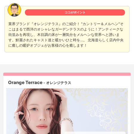
ココがポイント
業界ブランド『オレンジテラス』のご紹介！ "カントリー＆メルヘン"そ
こはまるで西洋のオシャレなガーデンテラスのように！アンティークな
街並みを再現し、木目調の床が一層気分をメルヘンな世界へと誘いま
す。鮮麗されたキャスト達と暖かいひと時を…。 北海道らしく店内中央
に癒しの暖炉オブジェがお客様の心を癒します！
Orange Terrace
- オレンジテラス