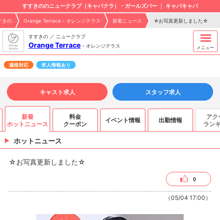
すすきののニュークラブ（キャバクラ）・ガールズバー
キャバキャバ
すきの
Orange Terrace - オレンジテラス
新着ニュース
☆お写真更新しました☆
すすきの ／ ニュークラブ
Orange Terrace
-
オレンジテラス
メニュー
適格対応
求人情報あり
キャスト求人
スタッフ求人
新着
料金
アク
イベント情報
出勤情報
ホットニュース
クーポン
ラン
ホットニュース
☆お写真更新しました☆
0
（05/04 17:00）