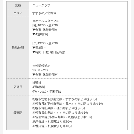
業種
ニュークラブ
エリア
すすきの／北海道
≪ホールスタッフ≫
[社]16:30〜翌2:30
▼食事･休憩時間有
▼4週6休制
[ア]19:30〜翌2:30
勤務時間
▼週2日～
▼時間･日数･曜日応相談
≪幹部候補≫
16:30～2:30
▼食事･休憩時間有
日曜日
店休日
4週6休制
GW・お盆・年末年始
札幌市営地下鉄南北線 - すすきの駅より徒歩5分
札幌市営地下鉄東豊線 - 豊水すすきの駅より徒歩5分
札幌市電山鼻線 - 狸小路駅より徒歩8分
最寄駅
札幌市電山鼻線 - すすきの駅より徒歩5分
JR函館本線(小樽～旭川) - 札幌駅より車10分
JR千歳線 - 札幌駅より車10分
JR札沼線 - 札幌駅より車10分