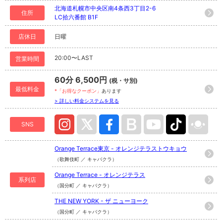
北海道札幌市中央区南4条西3丁目2-6
住所
LC拾六番館 B1F
店休日
日曜
20:00〜LAST
営業時間
60分 6,500円
(税・サ別)
最低料金
*「お得なクーポン」
あります
> 詳しい料金システムを見る
SNS
Orange Terrace東京 - オレンジテラストウキョウ
（歌舞伎町 ／ キャバクラ）
Orange Terrace - オレンジテラス
系列店
（国分町 ／ キャバクラ）
THE NEW YORK - ザ ニューヨーク
（国分町 ／ キャバクラ）