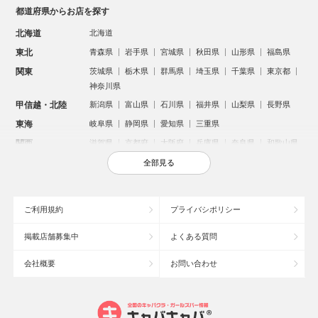
都道府県からお店を探す
北海道
北海道
東北
青森県
岩手県
宮城県
秋田県
山形県
福島県
関東
茨城県
栃木県
群馬県
埼玉県
千葉県
東京都
神奈川県
甲信越・北陸
新潟県
富山県
石川県
福井県
山梨県
長野県
東海
岐阜県
静岡県
愛知県
三重県
関西
滋賀県
京都府
大阪府
兵庫県
奈良県
和歌山県
中国
鳥取県
島根県
岡山県
広島県
山口県
全部見る
四国
徳島県
香川県
愛媛県
高知県
九州・沖縄
福岡県
佐賀県
長崎県
熊本県
大分県
宮崎県
ご利用規約
プライバシポリシー
鹿児島県
沖縄県
掲載店舗募集中
よくある質問
人気のエリアからお店を探す
会社概要
お問い合わせ
新宿のキャバクラ
歌舞伎町のキャバクラ
北新地のキャバクラ
池袋のキャバクラ
札幌市のキャバクラ
すすきののキャバクラ
ミナミのキャバクラ
大宮のキャバクラ
六本木のキャバクラ