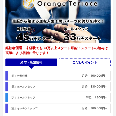
経験者優遇！未経験でも33万以上スタート可能！スタートの給与は
実績により相談に乗ります！
給与・店舗情報
こだわりポイント
月給：450,000円～
［正］幹部候補
月給：330,000円～
［正］ホールスタッフ
時給：1,800円～
［ア］ホールスタッフ
月給：300,000円～
［正］キッチンスタッフ