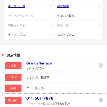
キャスト一覧
出勤情報
アクセスランキング
キャスト日記
特集キャスト
動画一覧
キャスト求人
スタッフ求人
お店情報
Orange Terrace
店名
オレンジテラス
エリア
すすきの／札幌市
業種
ニュークラブ
011-561-7878
電話番号
「キャバキャバ見た」
でお問合わせ下さい