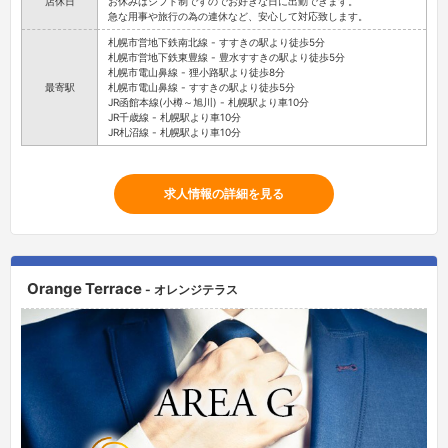
店休日
お休みはシフト制ですのでお好きな日に出勤できます。
急な用事や旅行の為の連休など、安心して対応致します。
札幌市営地下鉄南北線 - すすきの駅より徒歩5分
札幌市営地下鉄東豊線 - 豊水すすきの駅より徒歩5分
札幌市電山鼻線 - 狸小路駅より徒歩8分
最寄駅
札幌市電山鼻線 - すすきの駅より徒歩5分
JR函館本線(小樽～旭川) - 札幌駅より車10分
JR千歳線 - 札幌駅より車10分
JR札沼線 - 札幌駅より車10分
求人情報の詳細を見る
Orange Terrace
- オレンジテラス