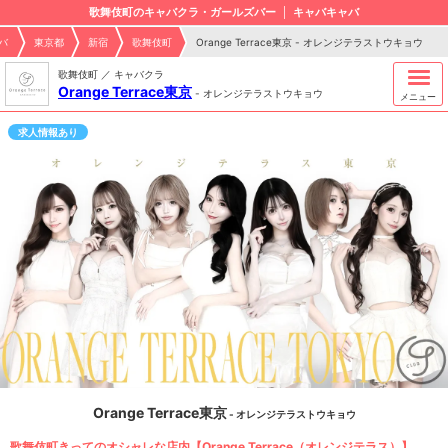
歌舞伎町のキャバクラ・ガールズバー
キャバキャバ
バ
東京都
新宿
歌舞伎町
Orange Terrace東京 - オレンジテラストウキョウ
歌舞伎町 ／ キャバクラ
Orange Terrace東京
-
オレンジテラストウキョウ
メニュー
求人情報あり
Orange Terrace東京
- オレンジテラストウキョウ
歌舞伎町きってのオシャレな店内【Orange Terrace（オレンジテラス）】