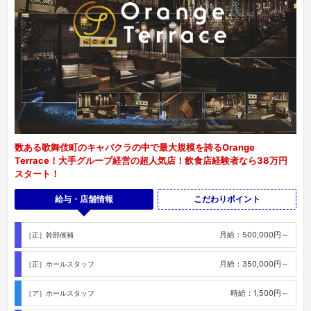
数ある歌舞伎町のキャバクラの中で最大規模を誇るOrange
Terrace！大手グループ経営の超人気店！飲食店経験者なら38万円
スタート！
給与・店舗情報
こだわりポイント
月給：500,000円～
［正］幹部候補
月給：350,000円～
［正］ホールスタッフ
時給：1,500円～
［ア］ホールスタッフ