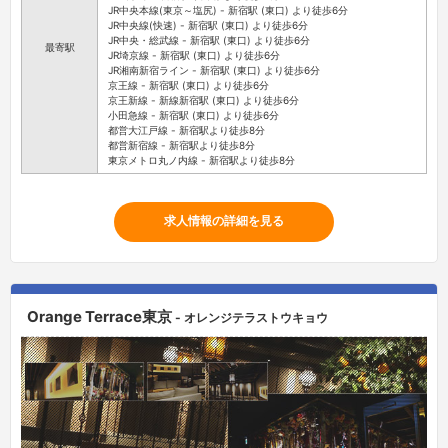
JR中央本線(東京～塩尻) - 新宿駅 (東口) より徒歩6分
JR中央線(快速) - 新宿駅 (東口) より徒歩6分
JR中央・総武線 - 新宿駅 (東口) より徒歩6分
最寄駅
JR埼京線 - 新宿駅 (東口) より徒歩6分
JR湘南新宿ライン - 新宿駅 (東口) より徒歩6分
京王線 - 新宿駅 (東口) より徒歩6分
京王新線 - 新線新宿駅 (東口) より徒歩6分
小田急線 - 新宿駅 (東口) より徒歩6分
都営大江戸線 - 新宿駅より徒歩8分
都営新宿線 - 新宿駅より徒歩8分
東京メトロ丸ノ内線 - 新宿駅より徒歩8分
求人情報の詳細を見る
Orange Terrace東京
- オレンジテラストウキョウ