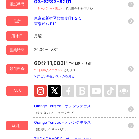
03-6233-8201
電話番号
「キャバキャバ見た」
でお問合わせ下さい
東京都新宿区歌舞伎町1-2-5
住所
東陽ビル B1F
店休日
月曜
20:00〜LAST
営業時間
60分 11,000円〜
(税・サ別)
最低料金
*「お得なクーポン」
あります
> 詳しい料金システムを見る
SNS
Orange Terrace - オレンジテラス
（すすきの ／ ニュークラブ）
Orange Terrace - オレンジテラス
系列店
（国分町 ／ キャバクラ）
THE NEW YORK - ザ ニューヨーク