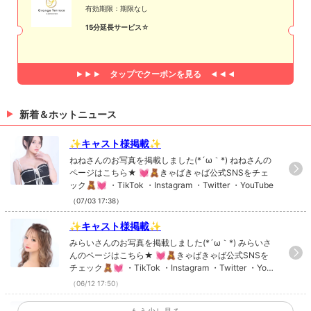
有効期限：期限なし
15分延長サービス☆
タップで
クーポンを見る
新着＆ホットニュース
✨キャスト様掲載✨
ねねさんのお写真を掲載しました(*´ω｀*) ねねさんの
ページはこちら★ 💓🧸きゃばきゃば公式SNSをチェ
ック🧸💓 ・TikTok ・Instagram ・Twitter ・YouTube
（07/03 17:38）
✨キャスト様掲載✨
みらいさんのお写真を掲載しました(*´ω｀*) みらいさ
んのページはこちら★ 💓🧸きゃばきゃば公式SNSを
チェック🧸💓 ・TikTok ・Instagram ・Twitter ・YouT
ube
（06/12 17:50）
✨キャスト様掲載✨