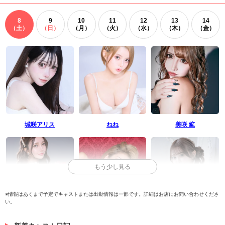
8
9
10
11
12
13
14
（土）
（日）
（月）
（火）
（水）
（木）
（金）
城咲アリス
ねね
美咲 絋
もう少し見る
※情報はあくまで予定でキャストまたは出勤情報は一部です。詳細はお店にお問い合わせくださ
い。
桜庭ゆら
峰 寿リ亜
ゆに