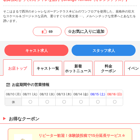
そこはまるで西洋のオシャレなガーデンテラス☆ビルのワンフロアを使用した、規格外の壮大
なスケール＆ゴージャスな店内、選りすぐりの美女達･･･。メルヘンチックな世界へとあなたを
誘います。
☆お気に入りに追加
69
キャスト求人
スタッフ求人
新着
料金
お店トップ
キャスト一覧
イベン
ホットニュース
クーポン
お盆期間中の営業情報
08/10 (月)
08/11 (火)
08/12 (水)
08/13 (木)
08/14 (金)
08/15 (土)
08/16 (日)
〇
〇
〇
〇
〇
〇
休
お得なクーポン
リピーター歓迎！体験談投稿で15分延長サービス☆