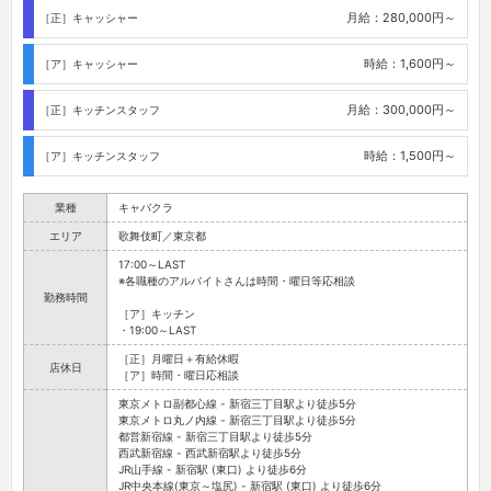
月給：280,000円～
［正］キャッシャー
時給：1,600円～
［ア］キャッシャー
月給：300,000円～
［正］キッチンスタッフ
時給：1,500円～
［ア］キッチンスタッフ
業種
キャバクラ
エリア
歌舞伎町／東京都
17:00～LAST
※各職種のアルバイトさんは時間・曜日等応相談
勤務時間
［ア］キッチン
・19:00～LAST
［正］月曜日＋有給休暇
店休日
［ア］時間・曜日応相談
東京メトロ副都心線 - 新宿三丁目駅より徒歩5分
東京メトロ丸ノ内線 - 新宿三丁目駅より徒歩5分
都営新宿線 - 新宿三丁目駅より徒歩5分
西武新宿線 - 西武新宿駅より徒歩5分
JR山手線 - 新宿駅 (東口) より徒歩6分
JR中央本線(東京～塩尻) - 新宿駅 (東口) より徒歩6分