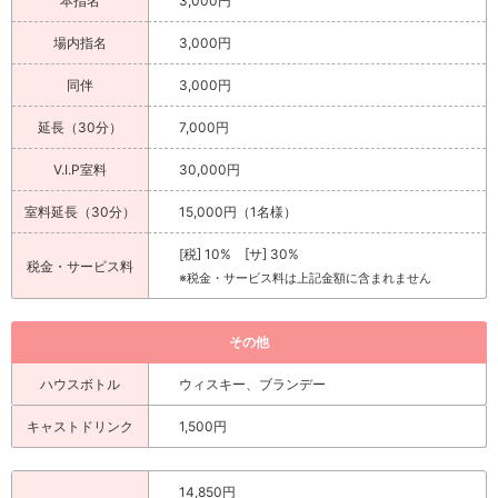
本指名
3,000円
場内指名
3,000円
同伴
3,000円
延長（30分）
7,000円
V.I.P室料
30,000円
室料延長（30分）
15,000円（1名様）
[税] 10% [サ] 30%
税金・サービス料
※税金・サービス料は上記金額に含まれません
その他
ハウスボトル
ウィスキー、ブランデー
キャストドリンク
1,500円
14,850円