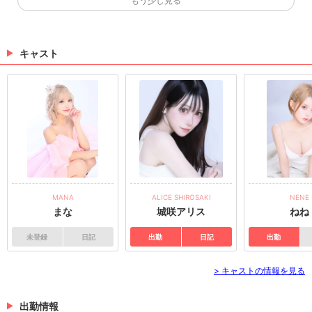
もう少し見る
すみれさん、みらいさんのお写真を掲載しました(*´ω
｀*) すみれさんのページはこちら★ みらいさんのペー
ジはこちら★ 💓🧸きゃばきゃば公式SNSをチェック
🧸💓 ・TikTok ・Instagram ・Twitter ・YouTube
キャスト
（05/18 14:57）
✨キャスト様掲載✨
ねねさんのお写真を掲載しました(*´ω｀*) ねねさんの
ページはこちら★ 💓🧸きゃばきゃば公式SNSをチェ
ック🧸💓 ・TikTok ・Instagram ・Twitter ・YouTube
（04/08 17:11）
>
ホットニュース一覧を見る
MANA
ALICE SHIROSAKI
NENE
まな
城咲アリス
ねね
未登録
日記
出勤
日記
出勤
> キャストの情報を見る
出勤情報