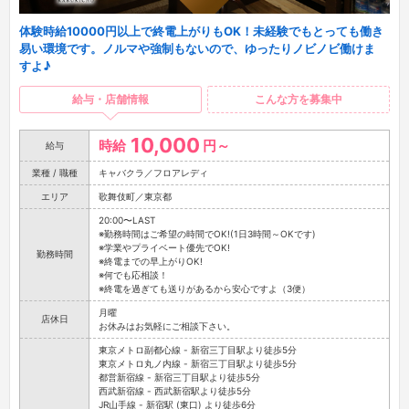
体験時給10000円以上で終電上がりもOK！未経験でもとっても働き
易い環境です。ノルマや強制もないので、ゆったりノビノビ働けま
すよ♪
給与・店舗情報
こんな方を募集中
10,000
時給
円～
給与
業種 / 職種
キャバクラ／フロアレディ
エリア
歌舞伎町／東京都
20:00〜LAST
※勤務時間はご希望の時間でOK!(1日3時間～OKです)
※学業やプライベート優先でOK!
勤務時間
※終電までの早上がりOK!
※何でも応相談！
※終電を過ぎても送りがあるから安心ですよ（3便）
月曜
店休日
お休みはお気軽にご相談下さい。
東京メトロ副都心線 - 新宿三丁目駅より徒歩5分
東京メトロ丸ノ内線 - 新宿三丁目駅より徒歩5分
都営新宿線 - 新宿三丁目駅より徒歩5分
西武新宿線 - 西武新宿駅より徒歩5分
JR山手線 - 新宿駅 (東口) より徒歩6分