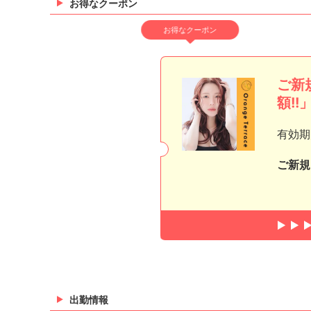
お得なクーポン
お得なクーポン
ご新
額!!
有効期
ご新規
出勤情報