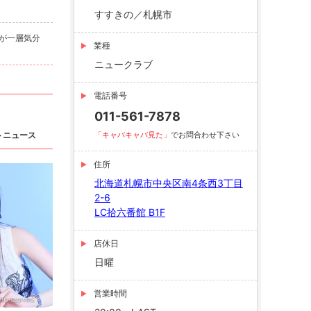
すすきの／札幌市
が一層気分
業種
ニュークラブ
電話番号
011-561-7878
トニュース
「キャバキャバ見た」
でお問合わせ下さい
住所
北海道札幌市中央区南4条西3丁目
2-6
LC拾六番館 B1F
店休日
日曜
営業時間