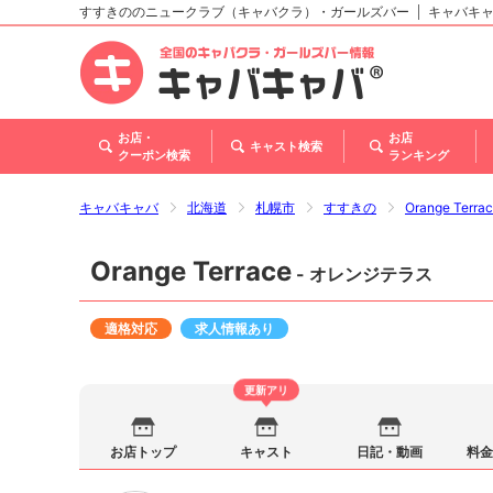
すすきののニュークラブ（キャバクラ）・ガールズバー
キャバキ
北海道
東北
関東
甲信越・北陸
東海
関西
中国
四国
九州・沖縄
お店・
お店
キャスト検索
クーポン検索
ランキング
キャバキャバ
北海道
札幌市
すすきの
Orange Ter
Orange Terrace
- オレンジテラス
適格対応
求人情報あり
更新アリ
お店トップ
キャスト
日記・動画
料金