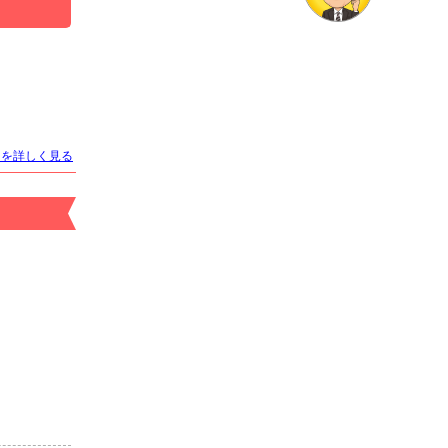
店名
Orange Terrace
オレンジテラス
トを詳しく見る
適格対応
求人情報あり
エリア
すすきの／札幌市
業種
ニュークラブ
電話番号
011-561-7878