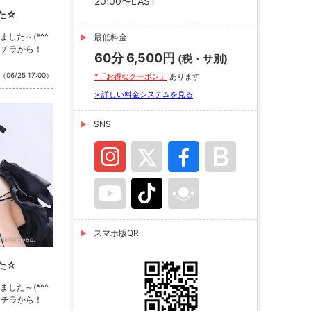
20:00〜LAST
た☆
した～(*^^
最低料金
コチラから！
60分 6,500円
(税・サ別)
（06/25 17:00）
*「お得なクーポン」
あります
> 詳しい料金システムを見る
SNS
スマホ版QR
た☆
した～(*^^
コチラから！