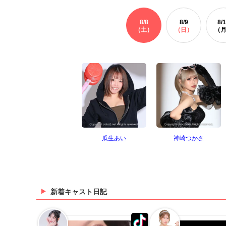
8/
8
8/
9
8/
1
（土）
（日）
（
瓜生あい
神崎つかさ
新着キャスト日記