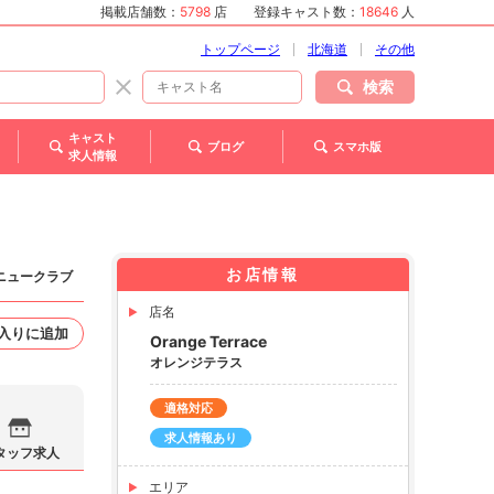
掲載店舗数：
5798
店
登録キャスト数：
18646
人
トップページ
北海道
その他
検索
キャスト
ブログ
スマホ版
求人情報
お店情報
 ニュークラブ
店名
入りに追加
Orange Terrace
オレンジテラス
適格対応
求人情報あり
タッフ求人
エリア