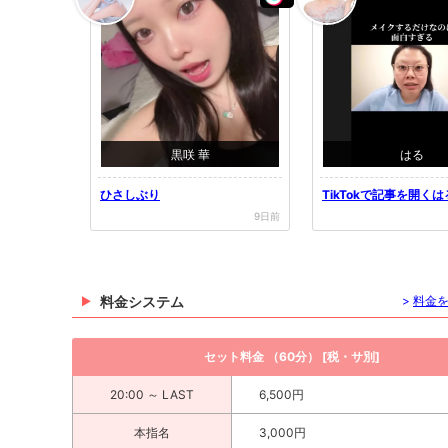
黒咲 華
はる
ひさしぶり
TikTokで記事を開く
i...
9日前
料金システム
>
料金
セット料金 （60分） [税・サ別]
20:00 ～ LAST
6,500円
本指名
3,000円