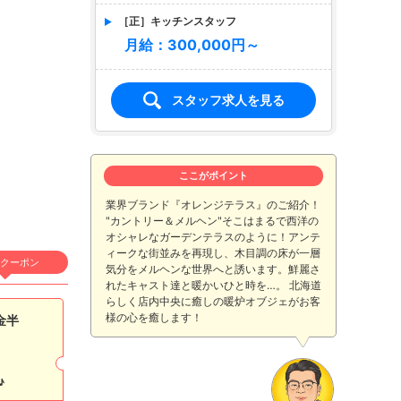
［正］キッチンスタッフ
月給：300,000円～
スタッフ求人を見る
ここがポイント
業界ブランド『オレンジテラス』のご紹介！
"カントリー＆メルヘン"そこはまるで西洋の
オシャレなガーデンテラスのように！アンテ
ィークな街並みを再現し、木目調の床が一層
クーポン
気分をメルヘンな世界へと誘います。鮮麗さ
れたキャスト達と暖かいひと時を…。 北海道
らしく店内中央に癒しの暖炉オブジェがお客
様の心を癒します！
金半
♪