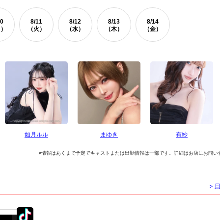
0
8/
11
8/
12
8/
13
8/
14
月）
（火）
（水）
（木）
（金）
如月ルル
まゆき
有紗
※情報はあくまで予定でキャストまたは出勤情報は一部です。詳細はお店にお問い
>