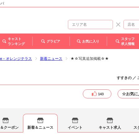
ャバ
キャスト
スタッフ
グラビア
お気に入り
ランキング
求人情報
race - オレンジテラス
新着ニュース
★☆写真追加掲載☆★
すすきの ／
☆お気に
143
＆クーポン
新着＆ニュース
イベント
キャスト求人
ス