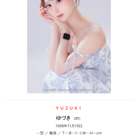
YUZUKI
ゆづき
（27）
1998年11月19日
--型 ／ 蠍座 ／ T--.B--(--).W--.H--cm