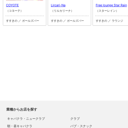
COYOTE
Lircari-Na
Free lounge Star Rain
（コヨーテ）
（リルカリーナ）
（スターレイン）
すすきの ／ ガールズバー
すすきの ／ ガールズバー
すすきの ／ ラウンジ
業種からお店を探す
キャバクラ・ニュークラブ
クラブ
朝・昼キャバクラ
パブ・スナック