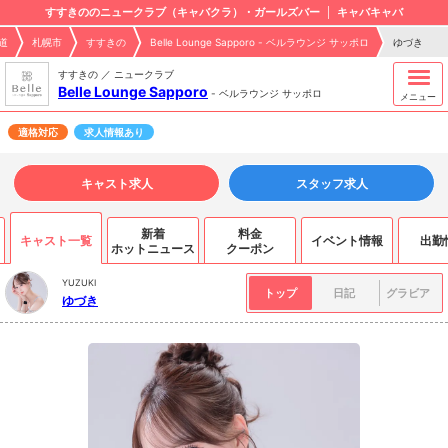
すすきののニュークラブ（キャバクラ）・ガールズバー
キャバキャバ
道
札幌市
すすきの
Belle Lounge Sapporo - ベルラウンジ サッポロ
ゆづき
すすきの ／ ニュークラブ
Belle Lounge Sapporo
-
ベルラウンジ サッポロ
メニュー
適格対応
求人情報あり
キャスト求人
スタッフ求人
新着
料金
キャスト一覧
イベント情報
出勤
ホットニュース
クーポン
YUZUKI
トップ
日記
グラビア
ゆづき