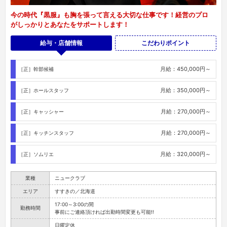
今の時代『黒服』も胸を張って言える大切な仕事です！経営のプロ
がしっかりとあなたをサポートします！
給与・店舗情報
こだわりポイント
月給：450,000円～
［正］幹部候補
月給：350,000円～
［正］ホールスタッフ
月給：270,000円～
［正］キャッシャー
月給：270,000円～
［正］キッチンスタッフ
月給：320,000円～
［正］ソムリエ
業種
ニュークラブ
エリア
すすきの／北海道
17:00～3:00の間
勤務時間
事前にご連絡頂ければ出勤時間変更も可能!!
日曜定休