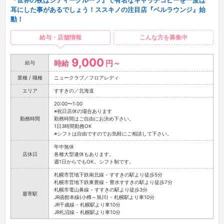
『世界の夜はシティーグループ』で有名なキャッチコピーを一度は
耳にした事があるでしょう！ススキノの注目店『ベルラウンジ』始
動！
給与・店舗情報
こんな方を募集中
9,000
時給
円～
給与
業種 / 職種
ニュークラブ／フロアレディ
エリア
すすきの／北海道
20:00〜1:00
※祝日店休の場合あります
勤務時間
勤務時間はご自由にお決め下さい。
1日3時間勤務OK
※シフトは自由ですのでお気軽にご相談して下さい。
年中無休
店休日
各種大型連休もあります。
週1日からでもOK。シフト制です。
札幌市営地下鉄南北線 - すすきの駅より徒歩5分
札幌市営地下鉄東豊線 - 豊水すすきの駅より徒歩7分
札幌市電山鼻線 - すすきの駅より徒歩3分
最寄駅
JR函館本線(小樽～旭川) - 札幌駅より車10分
JR千歳線 - 札幌駅より車10分
JR札沼線 - 札幌駅より車10分