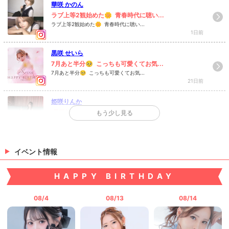
華咲 かのん
ラブ上等2観始めた🌼 ⁡ 青春時代に聴い...
ラブ上等2観始めた🌼 ⁡ 青春時代に聴い...
1日前
黒咲 せいら
7月あと半分🥺 ⁡ こっちも可愛くてお気...
7月あと半分🥺 ⁡ こっちも可愛くてお気...
21日前
姫咲りんか
⁡ 雰囲気おしゃれな お気に入りのシーシ...
もう少し見る
⁡ 雰囲気おしゃれな お気に入りのシーシ...
6月4日
一ノ瀬 愛梨
イベント情報
🍽️
この日の朝ごはんめっちゃおいしかったー...
HAPPY BIRTHDAY
2月26日
08/4
08/13
08/14
>
日記一覧を見る