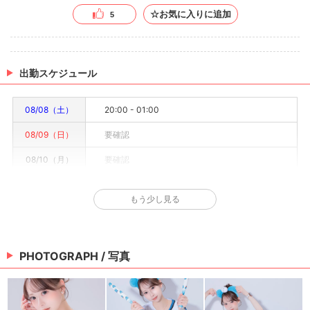
☆お気に入りに追加
5
出勤スケジュール
08/08（土）
20:00 - 01:00
08/09（日）
要確認
08/10（月）
要確認
08/11（火）
要確認
もう少し見る
08/12（水）
要確認
08/13（木）
要確認
PHOTOGRAPH / 写真
08/14（金）
要確認
※情報はあくまで予定でキャストまたは出勤情報は一部です。詳細はお店にお問い合わせく
ださい。