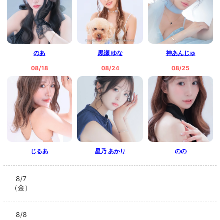
のあ
黒瀬 ゆな
神あんじゅ
08/18
08/24
08/25
じるあ
星乃 あかり
のの
8/7
（金）
8/8