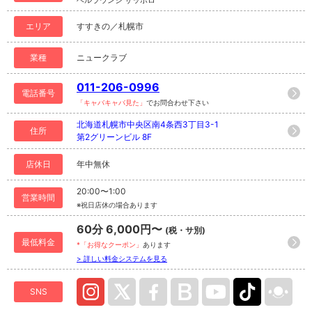
エリア
すすきの／札幌市
業種
ニュークラブ
011-206-0996
電話番号
「キャバキャバ見た」
でお問合わせ下さい
北海道札幌市中央区南4条西3丁目3-1
住所
第2グリーンビル 8F
店休日
年中無休
20:00〜1:00
営業時間
※祝日店休の場合あります
60分 6,000円〜
(税・サ別)
最低料金
*「お得なクーポン」
あります
> 詳しい料金システムを見る
SNS