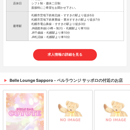
店休日
シフト制・週休二日制
面接時にご希望をお聞かせ下さい。
札幌市営地下鉄南北線 - すすきの駅より徒歩5分
札幌市営地下鉄東豊線 - 豊水すすきの駅より徒歩7分
札幌市電山鼻線 - すすきの駅より徒歩3分
最寄駅
JR函館本線(小樽～旭川) - 札幌駅より車10分
JR千歳線 - 札幌駅より車10分
JR札沼線 - 札幌駅より車10分
求人情報の詳細を見る
Belle Lounge Sapporo - ベルラウンジ サッポロの付近のお店