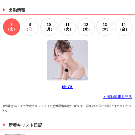
☆お写真更新しました☆
出勤情報
星乃あかりさんのお写真更新しました～(^_-)-☆ あかり
さんのお写真はコチラから！
8
9
10
11
12
13
14
（08/03 17:00）
（土）
（日）
（月）
（火）
（水）
（木）
（金）
>
ホットニュース一覧を見る
ゆづき
> 出勤情報を見る
※情報はあくまで予定でキャストまたは出勤情報は一部です。詳細はお店にお問い合わせくださ
い。
新着キャスト日記