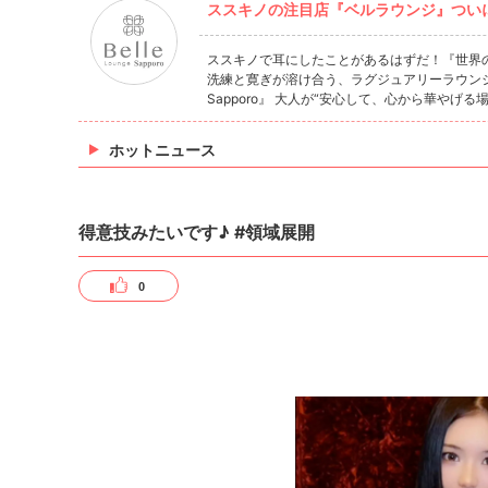
ススキノの注目店『ベルラウンジ』つい
ススキノで耳にしたことがあるはずだ！『世界
洗練と寛ぎが溶け合う、ラグジュアリーラウンジの
Sapporo』 大人が“安心して、心から華やげる
ホットニュース
得意技みたいです♪ #領域展開
0