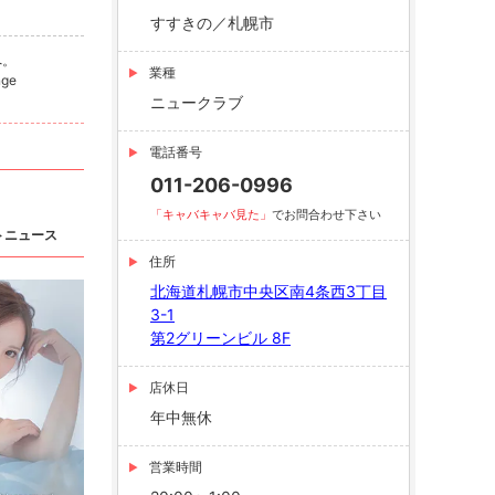
すすきの／札幌市
へ。
業種
ge
ニュークラブ
電話番号
011-206-0996
「キャバキャバ見た」
でお問合わせ下さい
トニュース
住所
北海道札幌市中央区南4条西3丁目
3-1
第2グリーンビル 8F
店休日
年中無休
営業時間