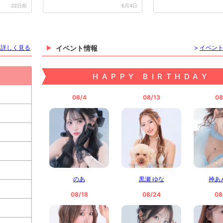
シーシ...
22日前
6月4日
を詳しく見る
イベント情報
>
イベン
HAPPY BIRTHDAY
 うた
如月 ゆめ
まりか
は
08/4
08/13
08
あ
レナ
もも
桃叶
のあ
黒瀬 ゆな
神あ
08/18
08/24
08