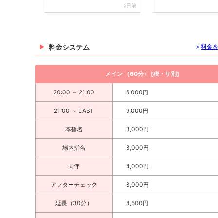
に聴い...
てお気...
2日前
料金システム
>
料金
メイン （60分） [税・サ別]
美織
乙葉 えな
ななみ
20:00 ～ 21:00
6,000円
21:00 ～ LAST
9,000円
本指名
3,000円
場内指名
3,000円
同伴
4,000円
かんな
RYO
り
アフターチェック
3,000円
延長（30分）
4,500円