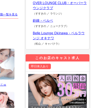
OVER LOUNGE CLUB - オーバーラ
ウンジクラブ
（すすきの ／ ラウンジ）
出勤一覧を見る
鈴鐘 - ベルベ
（すすきの ／ ニュークラブ）
Belle Lounge Okinawa - ベルラウ
ンジ オキナワ
（松山 ／ キャバクラ）
このお店のキャスト求人
即日体入あり
んじゅ
華咲 かのん
香澄 れいか
神あ