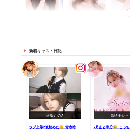
紗倉 みなみ
かぐら
音ノ瀬
新着キャスト日記
もえ
なる
姫乃 
華咲 かのん
黒咲 せいら
ラブ上等2観始めた🌼 ⁡ 青春時代
7月あと半分🥺 ⁡ こっ
一条 舞
れみ
く