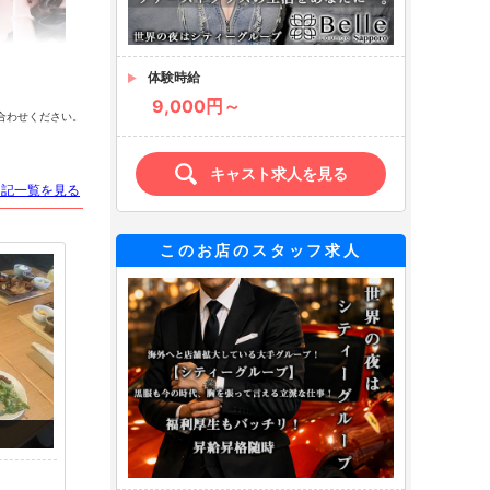
体験時給
 るあ
くらん
みかにゃん
9,000円～
合わせください。
キャスト求人を見る
日記一覧を見る
このお店のスタッフ求人
 ゆな
もも
ゆ
らい