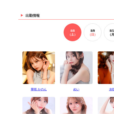
出勤情報
8/
8
8/
9
8/
1
（土）
（日）
（
華咲 かのん
めい
水咲