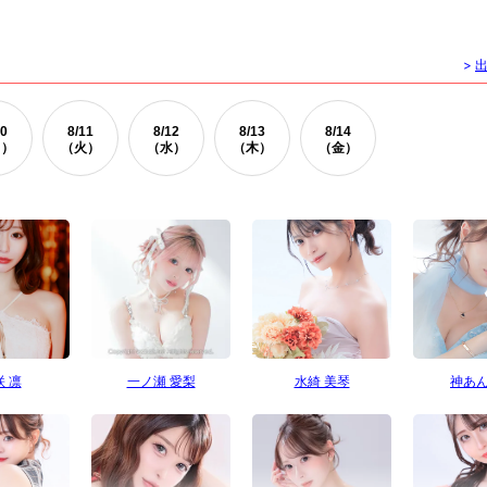
>
0
8/
11
8/
12
8/
13
8/
14
月）
（火）
（水）
（木）
（金）
 凛
一ノ瀬 愛梨
水綺 美琴
神あ