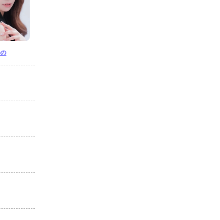
店名
Belle Lounge Sapporo
ら
ベルラウンジ サッポロ
のの
適格対応
求人情報あり
エリア
すすきの／札幌市
業種
ニュークラブ
電話番号
011-206-0996
「キャバキャバ見た」
でお問合わせ下さい
最低料金