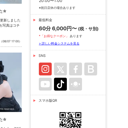
20:00〜1:00
※祝日店休の場合あります
た☆
最低料金
更新しました
のお写真はコチ
60分 6,000円〜
(税・サ別)
*「お得なクーポン」
あります
（08/07 17:00）
> 詳しい料金システムを見る
SNS
スマホ版QR
た☆