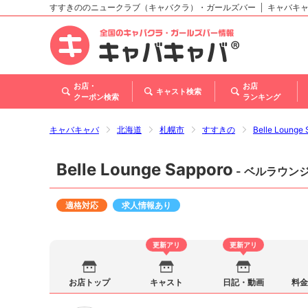
すすきののニュークラブ（キャバクラ）・ガールズバー
キャバキ
北海道
東北
関東
甲信越・北陸
東海
関西
中国
四国
九州・沖縄
お店・
お店
キャスト検索
クーポン検索
ランキング
キャバキャバ
北海道
札幌市
すすきの
Belle Loun
Belle Lounge Sapporo
- ベルラウン
適格対応
求人情報あり
更新アリ
更新アリ
お店トップ
キャスト
日記・動画
料金