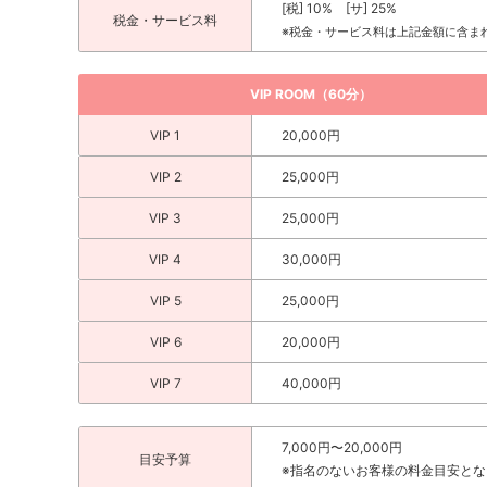
[税] 10% [サ] 25%
税金・サービス料
※税金・サービス料は上記金額に含ま
夕愛
ゆきな
な
VIP ROOM（60分）
VIP 1
20,000円
VIP 2
25,000円
VIP 3
25,000円
VIP 4
30,000円
し
VIP 5
25,000円
VIP 6
20,000円
VIP 7
40,000円
7,000円〜20,000円
目安予算
※指名のないお客様の料金目安とな