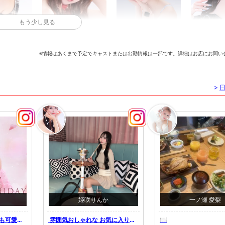
もう少し見る
 マナカ
北條 華奈
ゆづき
治崎
※情報はあくまで予定でキャストまたは出勤情報は一部です。詳細はお店にお問い
>
まりん
のあ
このみ
黒瀬
姫咲りんか
一ノ瀬 愛梨
ちも可愛く
⁡ 雰囲気おしゃれな お気に入りの
🍽️
らん
せな
みかにゃん
み