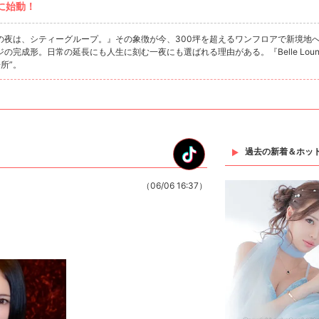
に始動！
の夜は、シティーグループ。』その象徴が今、300坪を超えるワンフロアで新境地
完成形。日常の延長にも人生に刻む一夜にも選ばれる理由がある。『Belle Loun
場所”。
過去の新着＆ホッ
（06/06 16:37）