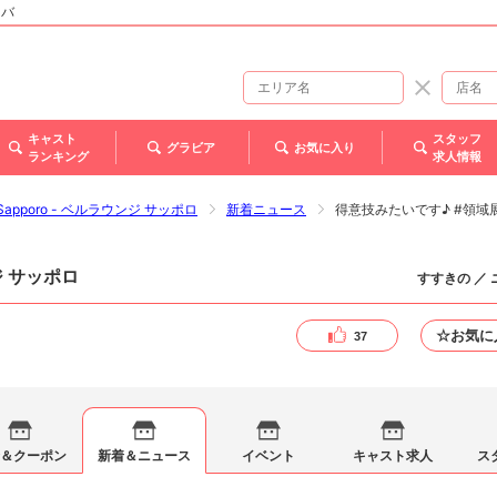
ャバ
キャスト
スタッフ
グラビア
お気に入り
ランキング
求人情報
ge Sapporo - ベルラウンジ サッポロ
新着ニュース
得意技みたいです♪ #領域
ジ サッポロ
すすきの ／
☆お気に
37
＆クーポン
新着＆ニュース
イベント
キャスト求人
ス