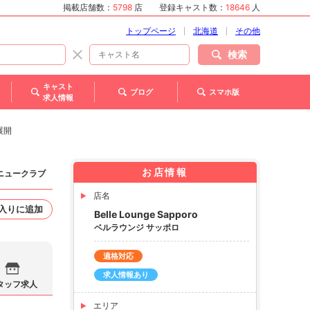
掲載店舗数：
5798
店
登録キャスト数：
18646
人
トップページ
北海道
その他
検索
キャスト
ブログ
スマホ版
求人情報
展開
お店情報
 ニュークラブ
店名
入りに追加
Belle Lounge Sapporo
ベルラウンジ サッポロ
適格対応
求人情報あり
タッフ求人
エリア