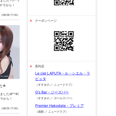
した～(*^^)
コチラから！
（08/06 17:00）
クーポンページ
系列店
Le ciel LAPUTA - ル・シエル・ラ
ピュタ
（すすきの ／ ニュークラブ）
た☆
G's Bar - ジーズバー
した(#^^#)
（すすきの ／ ガールズバー）
ラから！
Premier Hakodate - プレミア
（08/05 17:00）
（函館 ／ ニュークラブ）