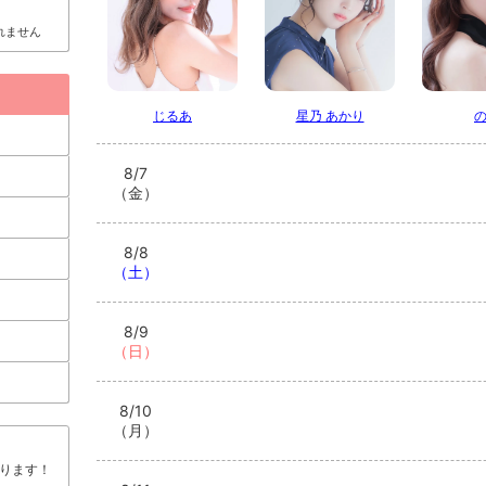
れません
ち
皐月 よつは
綾波 レイ
き
じるあ
星乃 あかり
8/7
（金）
8/8
（土）
ずか
みか
8/9
（日）
8/10
（月）
ります！