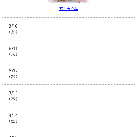
宮川めぐみ
8/10
（月）
いちか
みき
るな
> 出勤情報を見る
8/11
（火）
8/12
（水）
8/13
（木）
8/14
（金）