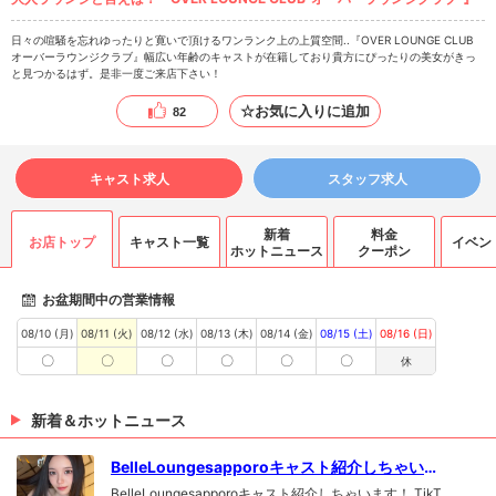
日々の喧騒を忘れゆったりと寛いで頂けるワンランク上の上質空間..『OVER LOUNGE CLUB
オーバーラウンジクラブ』幅広い年齢のキャストが在籍しており貴方にぴったりの美女がきっ
と見つかるはず。是非一度ご来店下さい！
☆お気に入りに追加
82
キャスト求人
スタッフ求人
新着
料金
お店トップ
キャスト一覧
イベン
ホットニュース
クーポン
お盆期間中の営業情報
08/10 (月)
08/11 (火)
08/12 (水)
08/13 (木)
08/14 (金)
08/15 (土)
08/16 (日)
〇
〇
〇
〇
〇
〇
休
新着＆ホットニュース
BelleLoungesapporoキャスト紹介しちゃいま
す！
BelleLoungesapporoキャスト紹介しちゃいます！ TikT