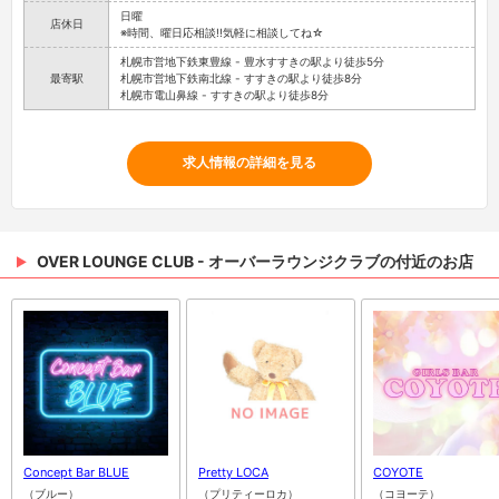
日曜
店休日
※時間、曜日応相談!!気軽に相談してね☆
札幌市営地下鉄東豊線 - 豊水すすきの駅より徒歩5分
最寄駅
札幌市営地下鉄南北線 - すすきの駅より徒歩8分
札幌市電山鼻線 - すすきの駅より徒歩8分
求人情報の詳細を見る
OVER LOUNGE CLUB - オーバーラウンジクラブの付近のお店
Concept Bar BLUE
Pretty LOCA
COYOTE
（ブルー）
（プリティーロカ）
（コヨーテ）