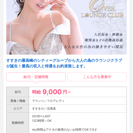
すすきの最高峰のシティーグループから大人の為のラウンジクラブ
が誕生！最高の収入と待遇をお約束致します。
給与・店舗情報
こんな方を募集中
9,000
時給
円～
給与
業種 / 職種
ラウンジ／フロアレディ
エリア
すすきの／北海道
20:00〜LAST
1日3時間～OK
勤務時間
※お時間はアナタの無理のないお時間でOKです♪