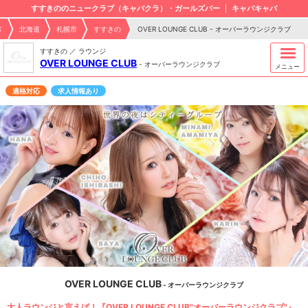
すすきののニュークラブ（キャバクラ）・ガールズバー
キャバキャバ
バ
北海道
札幌市
すすきの
OVER LOUNGE CLUB - オーバーラウンジクラブ
すすきの ／ ラウンジ
OVER LOUNGE CLUB
-
オーバーラウンジクラブ
メニュー
適格対応
求人情報あり
OVER LOUNGE CLUB
- オーバーラウンジクラブ
大人ラウンジと言えば！『OVER LOUNGE CLUB"オーバーラウンジクラブ"』