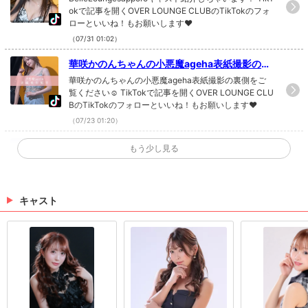
okで記事を開くOVER LOUNGE CLUBのTikTokのフォ
ローといいね！もお願いします❤
（07/31 01:02）
華咲かのんちゃんの小悪魔ageha表紙撮影の裏
側をご覧ください☺
華咲かのんちゃんの小悪魔ageha表紙撮影の裏側をご
覧ください☺ TikTokで記事を開くOVER LOUNGE CLU
BのTikTokのフォローといいね！もお願いします❤
（07/23 01:20）
☆お写真更新しました☆
もう少し見る
宮川めぐみさんのお写真更新しました!(^^)! めぐみさん
のお写真はコチラから！
（07/15 17:00）
キャスト
クラブベルべすいさんの神接客☺ 👇お店情報
👇 すすきのニュークラブ クラブ・ベルベ（鈴
クラブベルべすいさんの神接客☺ 👇お店情報👇 すす
鐘） 札幌市中央区南４条西３丁目１N-PLACE
きのニュークラブ クラブ・ベルベ（鈴鐘） 札幌市中央
区南４条西３丁目１N-PLACEビル7F ☎️011-596-771
ビル7F ☎️011-596-7717
7 TikTokで記事を開くOVER LOUNGE CLUBのTikTok
（07/13 08:41）
のフォローといいね！もお願いします❤
>
ホットニュース一覧を見る