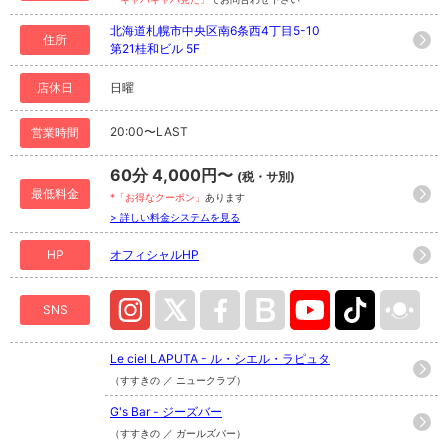
北海道札幌市中央区南6条西4丁目5-10
住所
第21桂和ビル 5F
店休日
日曜
20:00〜LAST
営業時間
60分 4,000円〜
(税・サ別)
最低料金
*「お得なクーポン」
あります
> 詳しい料金システムを見る
HP
オフィシャルHP
SNS
Le ciel LAPUTA - ル・シエル・ラピュタ
（すすきの ／ ニュークラブ）
G's Bar - ジーズバー
（すすきの ／ ガールズバー）