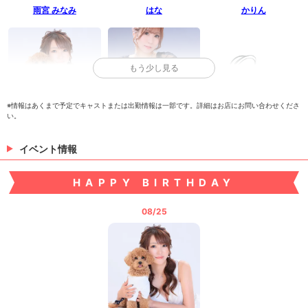
雨宮 みなみ
はな
かりん
もう少し見る
※情報はあくまで予定でキャストまたは出勤情報は一部です。詳細はお店にお問い合わせくださ
い。
宮川めぐみ
音海 かのん
ちい
イベント情報
HAPPY BIRTHDAY
08/25
高峰 舞香
橘 しの
りおな