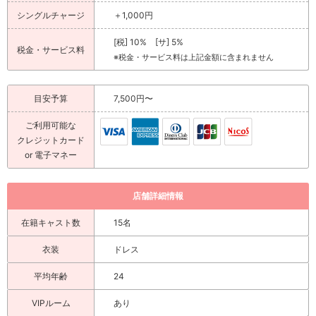
シングルチャージ
＋1,000円
[税] 10% [サ] 5%
税金・サービス料
※税金・サービス料は上記金額に含まれません
目安予算
7,500円〜
ご利用可能な
クレジットカード
or 電子マネー
店舗詳細情報
在籍キャスト数
15名
衣装
ドレス
平均年齢
24
VIPルーム
あり