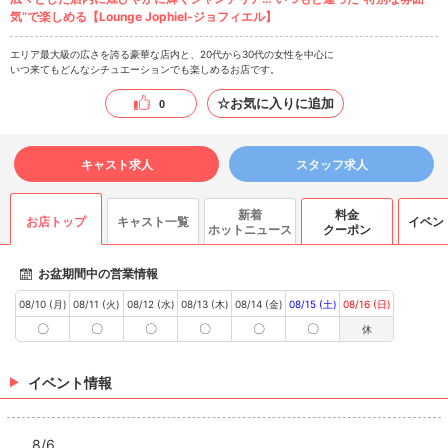
気”で楽しめる【Lounge Jophiel-ジョフィエル】
エリア最大級の広さを誇る豪華な店内と、20代から30代の女性を中心に
いつ来てもどんなシチュエーションでも楽しめるお店です。
☆お気に入りに追加
0
キャスト求人
スタッフ求人
新着
料金
お店トップ
キャスト一覧
イベン
ホットニュース
クーポン
お盆期間中の営業情報
08/10 (月)
08/11 (火)
08/12 (水)
08/13 (木)
08/14 (金)
08/15 (土)
08/16 (日)
〇
〇
〇
〇
〇
〇
休
イベント情報
8/6