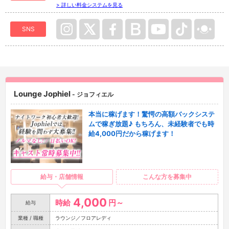
> 詳しい料金システムを見る
SNS
Lounge Jophiel
- ジョフィエル
本当に稼げます！驚愕の高額バックシステ
ムで稼ぎ放題♪ もちろん、未経験者でも時
給4,000円だから稼げます！
給与・店舗情報
こんな方を募集中
4,000
時給
円～
給与
業種 / 職種
ラウンジ／フロアレディ