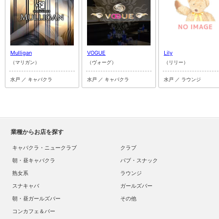
Mulligan
VOGUE
Lily
（マリガン）
（ヴォーグ）
（リリー）
水戸 ／ キャバクラ
水戸 ／ キャバクラ
水戸 ／ ラウンジ
業種からお店を探す
キャバクラ・ニュークラブ
クラブ
朝・昼キャバクラ
パブ・スナック
熟女系
ラウンジ
スナキャバ
ガールズバー
朝・昼ガールズバー
その他
コンカフェ＆バー