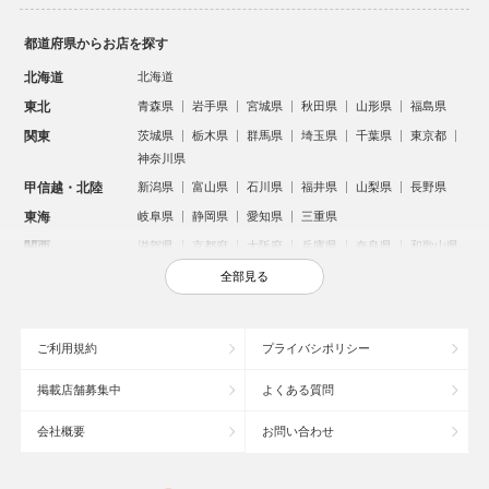
都道府県からお店を探す
北海道
北海道
東北
青森県
岩手県
宮城県
秋田県
山形県
福島県
関東
茨城県
栃木県
群馬県
埼玉県
千葉県
東京都
神奈川県
甲信越・北陸
新潟県
富山県
石川県
福井県
山梨県
長野県
東海
岐阜県
静岡県
愛知県
三重県
関西
滋賀県
京都府
大阪府
兵庫県
奈良県
和歌山県
中国
鳥取県
島根県
岡山県
広島県
山口県
全部見る
四国
徳島県
香川県
愛媛県
高知県
九州・沖縄
福岡県
佐賀県
長崎県
熊本県
大分県
宮崎県
ご利用規約
プライバシポリシー
鹿児島県
沖縄県
掲載店舗募集中
よくある質問
人気のエリアからお店を探す
会社概要
お問い合わせ
新宿のキャバクラ
歌舞伎町のキャバクラ
北新地のキャバクラ
池袋のキャバクラ
札幌市のキャバクラ
すすきののキャバクラ