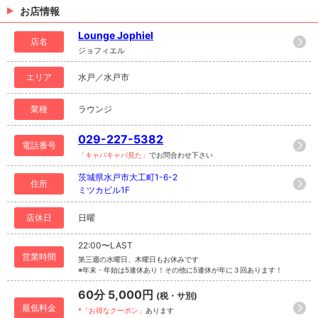
お店情報
Lounge Jophiel
店名
ジョフィエル
エリア
水戸／水戸市
業種
ラウンジ
029-227-5382
電話番号
「キャバキャバ見た」
でお問合わせ下さい
茨城県水戸市大工町1-6-2
住所
ミツカビル1F
店休日
日曜
22:00〜LAST
営業時間
第三週の水曜日、木曜日もお休みです
※年末・年始は5連休あり！その他に5連休が年に３回あります！
60分 5,000円
(税・サ別)
最低料金
*「お得なクーポン」
あります