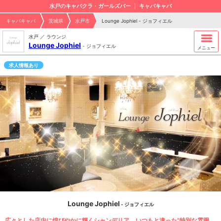
水戸のキャバクラ・ガールズバー
キャバキャバ
キャバキャバ
茨城県
水戸市
Lounge Jophiel - ジョフィエル
水戸 ／ ラウンジ
Lounge Jophiel
-
ジョフィエル
メニュー
求人情報あり
Lounge Jophiel
- ジョフィエル
広々とした店内に煌びやかに輝くシャンデリア… いつもと違った”特別な雰囲