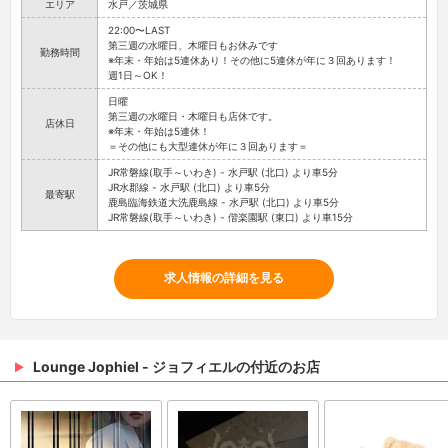
エリア
水戸／茨城県
22:00〜LAST
第三週の水曜日、木曜日もお休みです
勤務時間
※年末・年始は5連休あり！その他に5連休が年に３回あります！
週1日～OK！
日曜
第三週の水曜日・木曜日も店休です。
店休日
※年末・年始は5連休！
＝その他にも大型連休が年に３回あります＝
JR常磐線(取手～いわき) - 水戸駅 (北口) より車5分
JR水郡線 - 水戸駅 (北口) より車5分
最寄駅
鹿島臨海鉄道大洗鹿島線 - 水戸駅 (北口) より車5分
JR常磐線(取手～いわき) - 偕楽園駅 (東口) より車15分
求人情報の詳細を見る
Lounge Jophiel - ジョフィエルの付近のお店