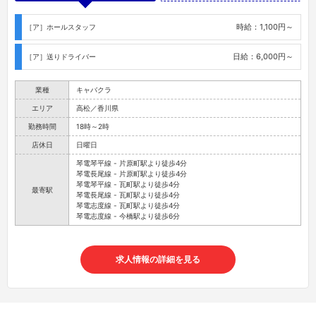
時給：1,100円～
［ア］ホールスタッフ
日給：6,000円～
［ア］送りドライバー
業種
キャバクラ
エリア
高松／香川県
勤務時間
18時～2時
店休日
日曜日
琴電琴平線 - 片原町駅より徒歩4分
琴電長尾線 - 片原町駅より徒歩4分
琴電琴平線 - 瓦町駅より徒歩4分
最寄駅
琴電長尾線 - 瓦町駅より徒歩4分
琴電志度線 - 瓦町駅より徒歩4分
琴電志度線 - 今橋駅より徒歩6分
求人情報の詳細を見る