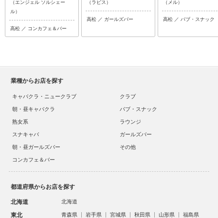
（エンジェル ソルシェー
（ラピス）
（メル）
ル）
高松 ／ ガールズバー
高松 ／ パブ・スナック
高松 ／ コンカフェ＆バー
業種からお店を探す
キャバクラ・ニュークラブ
クラブ
朝・昼キャバクラ
パブ・スナック
熟女系
ラウンジ
スナキャバ
ガールズバー
朝・昼ガールズバー
その他
コンカフェ＆バー
都道府県からお店を探す
北海道
北海道
東北
青森県
岩手県
宮城県
秋田県
山形県
福島県