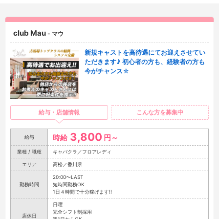
club Mau
- マウ
新規キャストを高待遇にてお迎えさせてい
ただきます♪ 初心者の方も、経験者の方も
今がチャンス☆
給与・店舗情報
こんな方を募集中
3,800
時給
円～
給与
業種 / 職種
キャバクラ／フロアレディ
エリア
高松／香川県
20:00〜LAST
勤務時間
短時間勤務OK
1日４時間で十分稼げます!!
日曜
完全シフト制採用
店休日