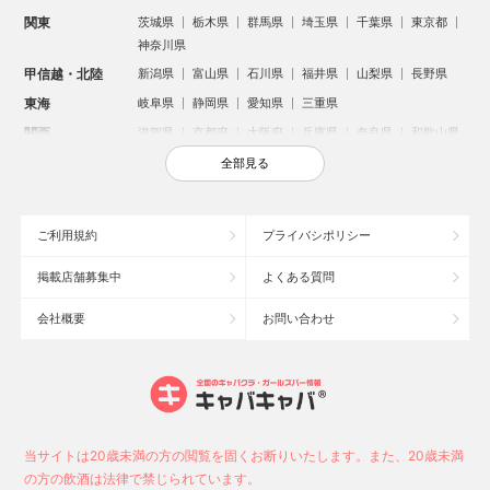
関東
茨城県
栃木県
群馬県
埼玉県
千葉県
東京都
神奈川県
甲信越・北陸
新潟県
富山県
石川県
福井県
山梨県
長野県
東海
岐阜県
静岡県
愛知県
三重県
関西
滋賀県
京都府
大阪府
兵庫県
奈良県
和歌山県
中国
鳥取県
島根県
岡山県
広島県
山口県
全部見る
四国
徳島県
香川県
愛媛県
高知県
九州・沖縄
福岡県
佐賀県
長崎県
熊本県
大分県
宮崎県
ご利用規約
プライバシポリシー
鹿児島県
沖縄県
掲載店舗募集中
よくある質問
人気のエリアからお店を探す
会社概要
お問い合わせ
新宿のキャバクラ
歌舞伎町のキャバクラ
札幌市のキャバクラ
すすきののキャバクラ
北新地のキャバクラ
池袋のキャバクラ
ミナミのキャバクラ
大宮のキャバクラ
新潟市のキャバクラ
六本木のキャバクラ
高崎市のキャバクラ
池袋駅（西口）のキャバクラ
池袋駅（東口）のキャバクラ
宇都宮市のキャバクラ
当サイトは20歳未満の方の閲覧を固くお断りいたします。また、20歳未満
新潟駅前のキャバクラ
上野のキャバクラ
福岡市のキャバクラ
の方の飲酒は法律で禁じられています。