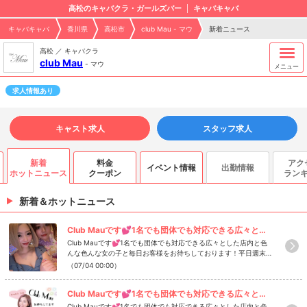
高松のキャバクラ・ガールズバー
キャバキャバ
キャバキャバ
香川県
高松市
club Mau - マウ
新着ニュース
高松 ／ キャバクラ
club Mau
-
マウ
メニュー
求人情報あり
キャスト求人
スタッフ求人
新着
料金
アク
イベント情報
出勤情報
ホットニュース
クーポン
ラン
新着＆ホットニュース
Club Mauです💕1名でも団体でも対応できる広々とした店内と色んな色んな女の...
Club Mauです💕1名でも団体でも対応できる広々とした店内と色
んな色んな女の子と毎日お客様をお待ちしております！平日週末問
わず女の子を揃えているので皆さまのご来店お待ちしております
（07/04 00:00）
(*'▽'*)✨当店は1セットが50分になります✨21時までのご来店は1
セット 5,200yen21時以降のご来店は1セット 6.200yenと、な
Club Mauです💕1名でも団体でも対応できる広々とした店内と色んな色んな女の...
っております🙇‍♂️飲み放題はアルコール類はバーボン、ブランデ
ー、ウイスキー、飲み放題ノンアルコールは烏龍茶となっておりま
Club Mauです💕1名でも団体でも対応できる広々とした店内と色