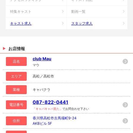
特集キャスト
動画一覧
キャスト求人
スタッフ求人
お店情報
club Mau
店名
マウ
エリア
高松／高松市
業種
キャバクラ
087-822-0441
電話番号
「キャバキャバ見た」
でお問合わせ下さい
香川県高松市古馬場町9-24
住所
AKBビル 5F