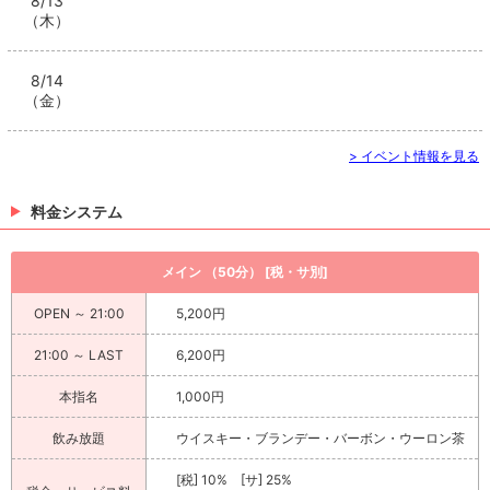
8/13
（木）
8/14
（金）
> イベント情報を見る
料金システム
メイン （50分） [税・サ別]
OPEN ～ 21:00
5,200円
21:00 ～ LAST
6,200円
本指名
1,000円
飲み放題
ウイスキー・ブランデー・バーボン・ウーロン茶
[税] 10% [サ] 25%