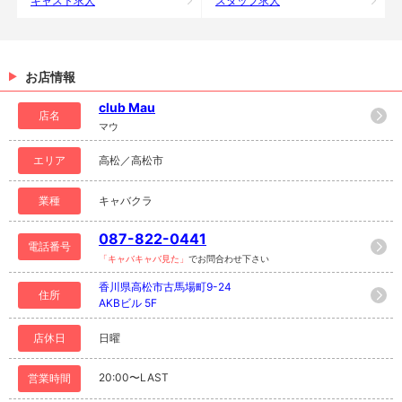
キャスト求人
スタッフ求人
お店情報
club Mau
店名
マウ
エリア
高松／高松市
業種
キャバクラ
087-822-0441
電話番号
「キャバキャバ見た」
でお問合わせ下さい
香川県高松市古馬場町9-24
住所
AKBビル 5F
店休日
日曜
20:00〜LAST
営業時間