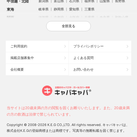
甲信越・北陸
新潟県
富山県
石川県
福井県
山梨県
長野県
東海
岐阜県
静岡県
愛知県
三重県
関西
滋賀県
京都府
大阪府
兵庫県
奈良県
和歌山県
中国
鳥取県
島根県
岡山県
広島県
山口県
全部見る
四国
徳島県
香川県
愛媛県
高知県
九州・沖縄
福岡県
佐賀県
長崎県
熊本県
大分県
宮崎県
ご利用規約
プライバシポリシー
鹿児島県
沖縄県
掲載店舗募集中
よくある質問
人気のエリアからお店を探す
会社概要
お問い合わせ
新宿のキャバクラ
歌舞伎町のキャバクラ
北新地のキャバクラ
池袋のキャバクラ
札幌市のキャバクラ
すすきののキャバクラ
ミナミのキャバクラ
大宮のキャバクラ
六本木のキャバクラ
新潟市のキャバクラ
池袋駅（西口）のキャバクラ
池袋駅（東口）のキャバクラ
高崎市のキャバクラ
福岡市のキャバクラ
当サイトは20歳未満の方の閲覧を固くお断りいたします。また、20歳未満
新潟駅前のキャバクラ
宇都宮市のキャバクラ
中洲のキャバクラ
の方の飲酒は法律で禁じられています。
上野のキャバクラ
函館市のキャバクラ
長野市のキャバクラ
Copyright © 2008-2026 K.E.G CO.,LTD. All rights reserved. キャバキャバは、
スタッフ
キャスト
株式会社K.E.Gの登録商標または商標です。写真等の無断転載を固く禁じます。
お店に電話する
求人
求人