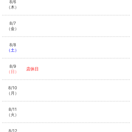
8/6
名共に1,300yenです(*'▽'*)お気に入りの女の子を見つけたら指名
1番のキャバクラ#香川県のキャバクラといえばmau
（木）
しちゃいましょう✌️✌️キャストドリンクも1杯1,300yen〜と、な
っております🍹🍻⚠️料金は税サ込みとさせていただきます。税 1
0% サービス料 15%となっております。HP▶️https://club-mau.sit
e@clua.mauClub Mau 19:30〜1:00定休日 日曜#香川 #高松 #キ
8/7
ャバクラ #高松飲み屋#キャバ嬢 #香川キャバクラ #古馬場#香川で
（金）
1番のキャバクラ#香川県のキャバクラといえばmau
8/8
（土）
8/9
店休日
（日）
8/10
（月）
8/11
（火）
8/12