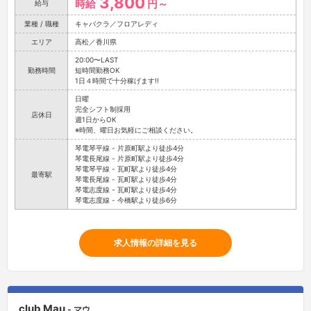
3,800
時給
円～
給与
業種 / 職種
キャバクラ／フロアレディ
エリア
高松／香川県
20:00〜LAST
勤務時間
短時間勤務OK
1日４時間で十分稼げます!!
日曜
完全シフト制採用
店休日
週1日からOK
※時間、曜日お気軽にご相談ください。
琴電琴平線 - 片原町駅より徒歩4分
琴電長尾線 - 片原町駅より徒歩4分
琴電琴平線 - 瓦町駅より徒歩4分
最寄駅
琴電長尾線 - 瓦町駅より徒歩4分
琴電志度線 - 瓦町駅より徒歩4分
琴電志度線 - 今橋駅より徒歩6分
求人情報の詳細を見る
club Mau
- マウ