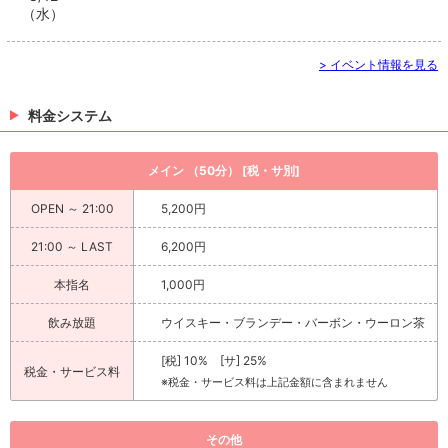
（水）
> イベント情報を見る
料金システム
メイン （50分） [税・サ別]
OPEN ～ 21:00
5,200円
21:00 ～ LAST
6,200円
本指名
1,000円
飲み放題
ウイスキー・ブランデー・バーボン・ウーロン茶
[税] 10% [サ] 25%
税金・サービス料
※税金・サービス料は上記金額に含まれません
その他