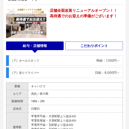
店舗全面改装リニューアルオープン！！
高待遇でのお迎えの準備がございます！
給与・店舗情報
こだわりポイント
時給：1,100円～
［ア］ホールスタッフ
日給：6,000円～
［ア］送りドライバー
業種
キャバクラ
エリア
高松／香川県
勤務時間
18時～2時
店休日
日曜日
琴電琴平線 - 片原町駅より徒歩4分
琴電長尾線 - 片原町駅より徒歩4分
琴電琴平線 - 瓦町駅より徒歩4分
最寄駅