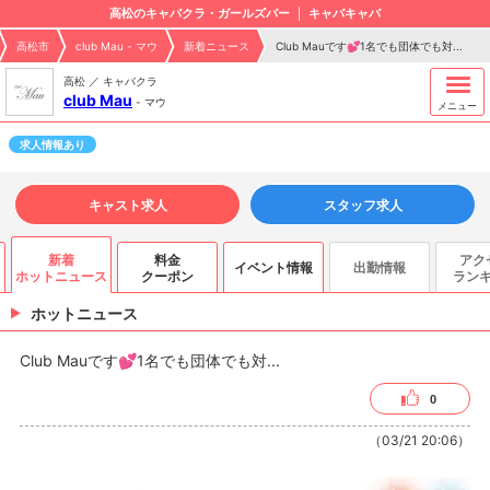
高松のキャバクラ・ガールズバー
キャバキャバ
高松市
club Mau - マウ
新着ニュース
Club Mauです💕1名でも団体でも対...
高松 ／ キャバクラ
club Mau
-
マウ
メニュー
求人情報あり
キャスト求人
スタッフ求人
新着
料金
アク
イベント情報
出勤情報
ホットニュース
クーポン
ラン
ホットニュース
Club Mauです💕1名でも団体でも対...
0
（03/21 20:06）