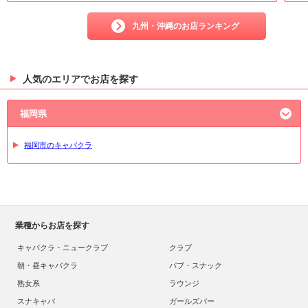
九州・沖縄のお店ランキング
人気のエリアでお店を探す
福岡県
福岡市のキャバクラ
業種からお店を探す
キャバクラ・ニュークラブ
クラブ
朝・昼キャバクラ
パブ・スナック
熟女系
ラウンジ
スナキャバ
ガールズバー