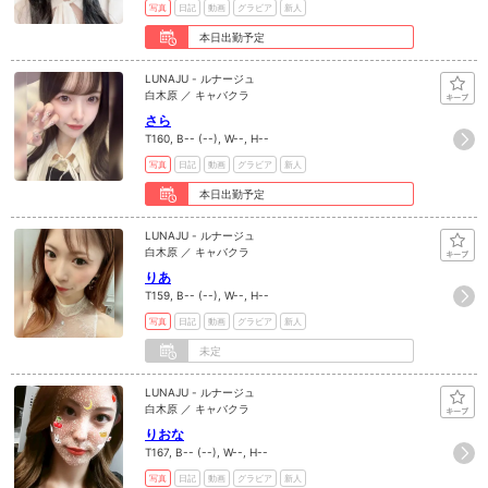
写真
日記
動画
グラビア
新人
本日出勤予定
LUNAJU - ルナージュ
白木原 ／ キャバクラ
さら
T160, B-- (--), W--, H--
写真
日記
動画
グラビア
新人
本日出勤予定
LUNAJU - ルナージュ
白木原 ／ キャバクラ
りあ
T159, B-- (--), W--, H--
写真
日記
動画
グラビア
新人
未定
LUNAJU - ルナージュ
白木原 ／ キャバクラ
りおな
T167, B-- (--), W--, H--
写真
日記
動画
グラビア
新人