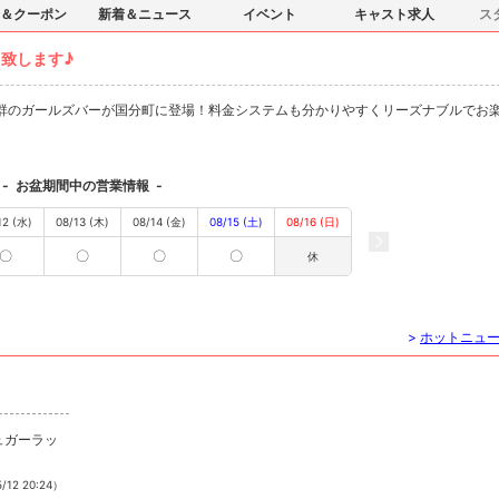
＆クーポン
新着＆ニュース
イベント
キャスト求人
ス
致します♪
群のガールズバーが国分町に登場！料金システムも分かりやすくリーズナブルでお
-
お盆期間中の営業情報
-
12 (水)
08/13 (木)
08/14 (金)
08/15 (土)
08/16 (日)
〇
〇
〇
〇
休
>
ホットニュ
ュガーラッ
/12 20:24）