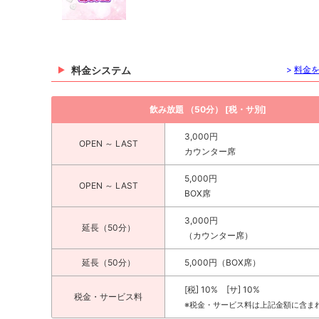
料金システム
>
料金
飲み放題 （50分） [税・サ別]
3,000円
OPEN ～ LAST
カウンター席
5,000円
OPEN ～ LAST
BOX席
3,000円
延長（50分）
（カウンター席）
延長（50分）
5,000円（BOX席）
[税] 10% [サ] 10%
税金・サービス料
※税金・サービス料は上記金額に含ま