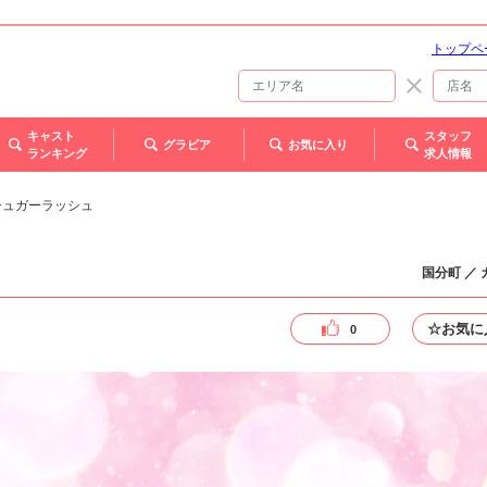
トップペ
キャスト
スタッフ
グラビア
お気に入り
ランキング
求人情報
 - シュガーラッシュ
国分町 ／
☆お気に
0