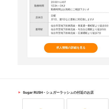
20:00〜LAST
勤務時間
1日3h～OK♪
勤務時間はお気軽にご相談下さい♪
日曜
店休日
月1日、週1日など柔軟に対応致します♪
仙台市営地下鉄東西線 - 青葉通一番町駅より徒歩5分
最寄駅
仙台市営地下鉄南北線 - 勾当台公園駅より徒歩5分
仙台市営地下鉄南北線 - 広瀬通駅より徒歩7分
求人情報の詳細を見る
Sugar RUSH - シュガーラッシュの付近のお店