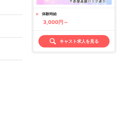
体験時給
3,000円～
キャスト求人を見る
店名
Sugar RUSH
シュガーラッシュ
求人情報あり
エリア
国分町／仙台市
業種