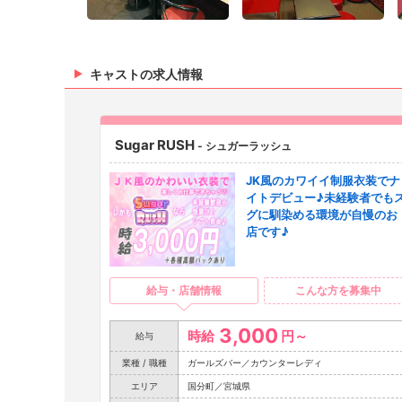
キャストの求人情報
Sugar RUSH
- シュガーラッシュ
JK風のカワイイ制服衣装でナ
イトデビュー♪未経験者でも
グに馴染める環境が自慢のお
店です♪
給与・店舗情報
こんな方を募集中
3,000
時給
円～
給与
業種 / 職種
ガールズバー／カウンターレディ
エリア
国分町／宮城県