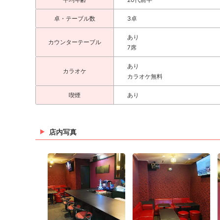
卓・テーブル数
3卓
あり
カウンターテーブル
7席
あり
カラオケ
カラオケ無料
喫煙
あり
店内写真