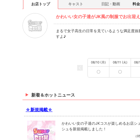
お店トップ
キャスト
日記・動画
料金
かわいい女の子達がJK風の制服でお出迎え
まるで女子高生の日常を見ているような満足度抜
すよ♪
08/10 (月)
08/11 (火)
08/
〇
〇
新着＆ホットニュース
☆新規掲載☆
かわいい女の子達のJKコスが楽しめるお店シ
シュを新規掲載しました！
（05