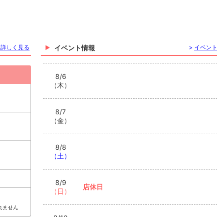
を詳しく見る
イベント情報
>
イベン
8/6
（木）
8/7
（金）
8/8
（土）
8/9
店休日
（日）
れません