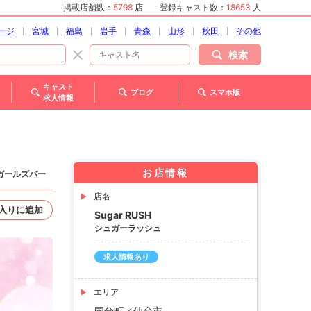
掲載店舗数：
5798
店
登録キャスト数：
18653
人
ージ
宮城
福島
岩手
青森
山形
秋田
その他
検索
キャスト
ブログ
スマホ版
求人情報
お店情報
 ガールズバー
店名
入りに追加
Sugar RUSH
シュガーラッシュ
求人情報あり
エリア
国分町／仙台市