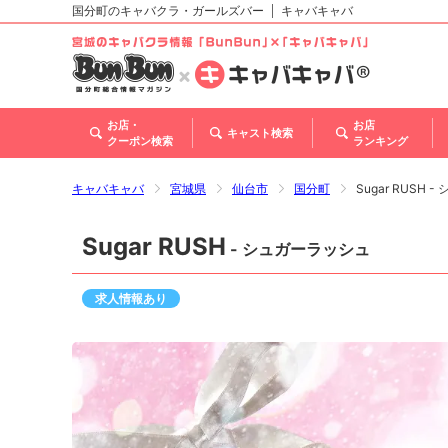
国分町のキャバクラ・ガールズバー
キャバキャバ
北海道
東北
関東
甲信越・北陸
東海
関西
中国
四国
九州・沖縄
お店・
お店
キャスト検索
クーポン検索
ランキング
キャバキャバ
宮城県
仙台市
国分町
Sugar RUSH
Sugar RUSH
- シュガーラッシュ
求人情報あり