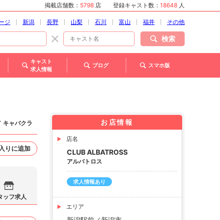
掲載店舗数：
5798
店
登録キャスト数：
18648
人
ージ
新潟
長野
山梨
石川
富山
福井
その他
検索
キャスト
ブログ
スマホ版
求人情報
お店情報
／ キャバクラ
店名
入りに追加
CLUB ALBATROSS
アルバトロス
求人情報あり
タッフ求人
エリア
新潟駅前／新潟市