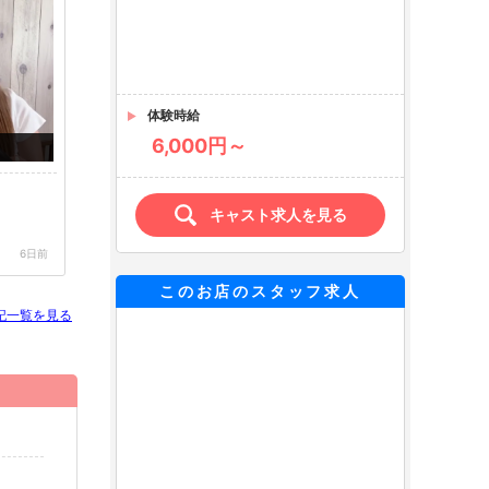
体験時給
6,000円～
キャスト求人を見る
このお店のスタッフ求人
6日前
記一覧を見る
［正］ホールスタッフ