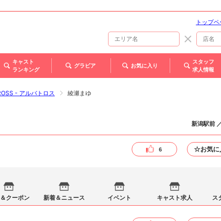
トップペ
キャスト
スタッフ
グラビア
お気に入り
ランキング
求人情報
TROSS - アルバトロス
綾瀬まゆ
新潟駅前 
☆お気に
6
＆クーポン
新着＆ニュース
イベント
キャスト求人
ス