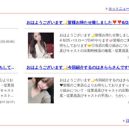
>
ホットニュ
おはようございます🌙皆様お待たせ致しました❣️❣️6/24 
スロ...
おはようございます🌙皆様お待たせ致しました
4 6/25 バスローブDAYやります🧼皆様の
/03 00:00）
待ちしております🤝◎当店の取り組みにつ
及びキャストの出勤時検温の徹底・従業員及
の手洗い、うがい、手指の消毒・従業員及ひ
（
体調不良者の出勤停止・従業員のフェイスシ
スクの着用・次亜塩素酸水の店内噴霧・従業
ちしてお
おはようございます🌙今回紹介するのはきららさんです
トの渡航暦の確認・従業員及びキャスト及び
ご来店心よりお待...
れる箇所の消毒・お客様の席の距離（ソーシ
心よりお
おはようございます🌙今回紹介するのはき
タンス）の確保◎お客様にご理解、ご協力
て・従業員
❤️皆様のご来店心よりお待ちしております
柄・ご来店時並びに店内滞在時はマスク着
゙キャスト
り組みについて・従業員及びキャストの出
します・ご来店時の検温（非接触型体温計）
キャストの
底・従業員及びキャストの手洗い、うがい
さい。・37.5℃以上の発熱が確認された場合
ルド、マ
毒・従業員及びキャストの体調不良者の出
/17 22:17）
お断りさせて頂きます。・当店滞在中に咳や
（
員、キャス
員のフェイスシールド、マスクの着用・次
どの症状が悪化し、飛沫のリスクがあると
客様が触
店内噴霧・従業員、キャストの渡航暦の確認
合、申し訳ございませんがその時点でチェ
ルディス
びキャスト及びお客様が触れる箇所の消毒
行させて頂いてお会計を頂戴致します。#新潟
>
きたい事
の距離（ソーシャルディスタンス）の確保◎
前 #niigata #キャバクラ #きゃば嬢 #シャン
をお願い致
理解、ご協力頂きたい事柄・ご来店時並び
ンパンタワー #soumei #someijapan #instago