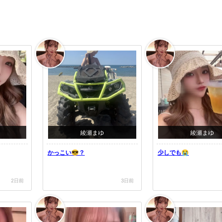
綾瀬まゆ
綾瀬まゆ
かっこい😎？
少しでも😭
2日前
3日前