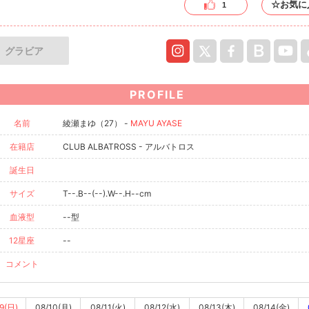
☆お気に
1
グラビア
PROFILE
名前
綾瀬まゆ（27） -
MAYU AYASE
在籍店
CLUB ALBATROSS - アルバトロス
誕生日
サイズ
T--.B--(--).W--.H--cm
血液型
--型
12星座
--
コメント
9(日)
08/10(月)
08/11(火)
08/12(水)
08/13(木)
08/14(金)