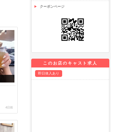
クーポンページ
このお店のキャスト求人
即日体入あり
4日前