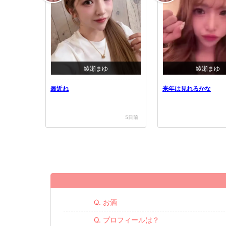
綾瀬まゆ
綾瀬まゆ
最近ね
来年は見れるかな
5日前
Q. お酒
Q. プロフィールは？