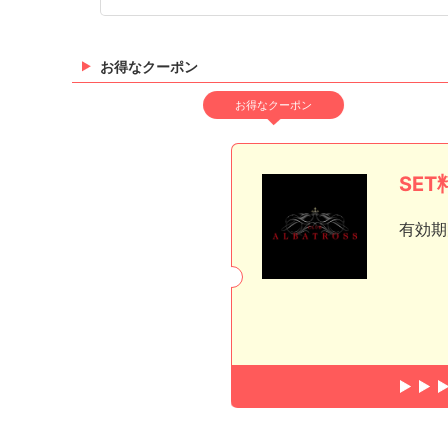
お得なクーポン
お得なクーポン
SET料
有効期