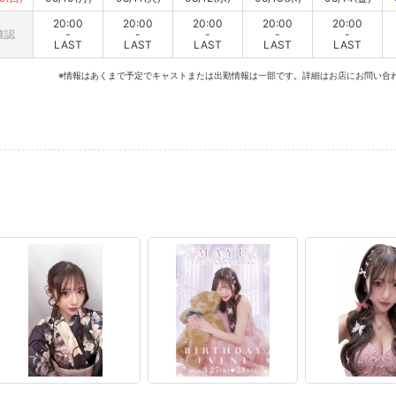
20:00
20:00
20:00
20:00
20:00
確認
-
-
-
-
-
LAST
LAST
LAST
LAST
LAST
※情報はあくまで予定でキャストまたは出勤情報は一部です。詳細はお店にお問い合