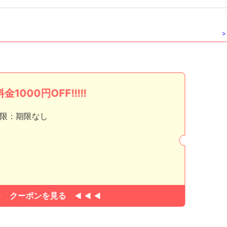
>
金1000円OFF!!!!!
限：期限なし
クーポンを見る