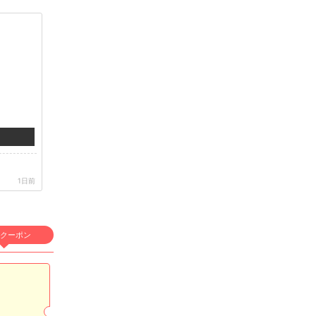
の検温（非接
stalove #se
の発熱が確
ナイツネット #
ます。・当店
は地球を救
、飛沫のリス
マケズ風ニモ
せんがその
スローブ #
会計を頂戴致
クラ #きゃば
someijap
lowｍe #foll
゙ #ナイツネッ
#エロは地球を
マケズ #コ
1日前
クーポン