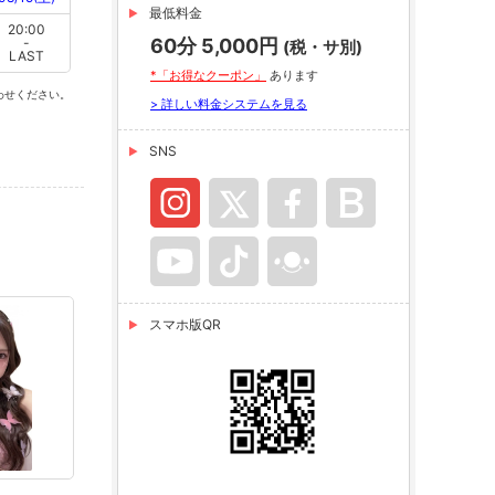
最低料金
20:00
-
60分 5,000円
(税・サ別)
LAST
*「お得なクーポン」
あります
わせください。
> 詳しい料金システムを見る
SNS
スマホ版QR