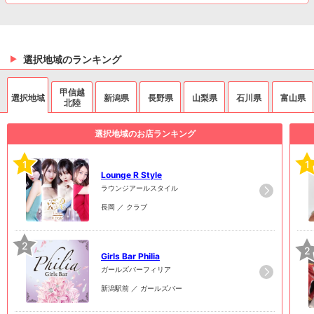
選択地域のランキング
甲信越
選択地域
新潟県
長野県
山梨県
石川県
富山県
北陸
選択地域のお店ランキング
1
1
Lounge R Style
ラウンジアールスタイル
長岡 ／ クラブ
2
2
Girls Bar Philia
ガールズバーフィリア
新潟駅前 ／ ガールズバー