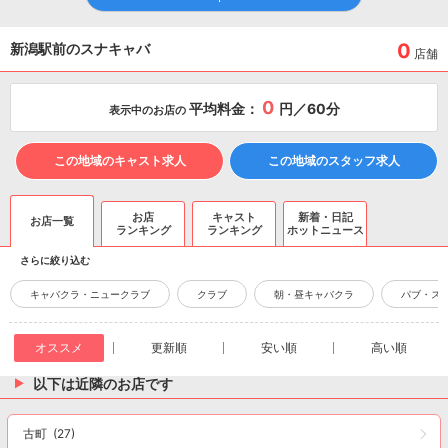
0
新潟駅前のスナキャバ
店舗
0
平均料金：
円／60分
表示中のお店の
この地域のキャスト求人
この地域のスタッフ求人
お店
キャスト
新着・日記
お店一覧
ランキング
ランキング
ホットニュース
さらに絞り込む
キャバクラ・ニュークラブ
クラブ
朝・昼キャバクラ
パブ・ス
オススメ
更新順
安い順
高い順
以下は近隣のお店です
古町
(27)