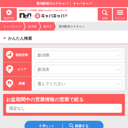
新潟駅前のスナキャバ
キャバキャバ
地域TOP
検索
メニュー
キャバキャバ
新潟県
新潟市
新潟駅前スナキャバ
かんたん検索
都道府県
エリア
業種
お盆期間中の営業情報の営業で絞る
0
件
検索する
ヒット