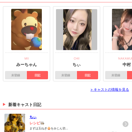
MII
CHII
NAKAMU
みーちゃん
ちぃ
中村
未登録
日記
未登録
日記
未登録
> キャストの情報を見る
新着キャスト日記
ちぃ
レシピ👩🏻‍🍳
まずは玉ねぎ🧅をみじん切...