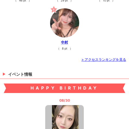
（
46 pt
）
（
29 pt
）
（
10 pt
）
4
中村
（
8 pt
）
> アクセスランキングを見る
イベント情報
HAPPY BIRTHDAY
08/30