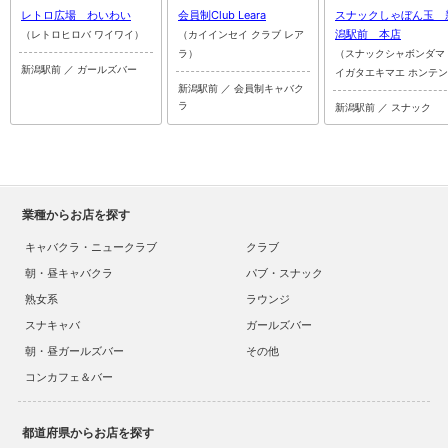
レトロ広場 わいわい
会員制Club Leara
スナックしゃぼん玉 
潟駅前 本店
（レトロヒロバ ワイワイ）
（カイインセイ クラブ レア
ラ）
（スナックシャボンダマ
新潟駅前 ／ ガールズバー
イガタエキマエ ホンテ
新潟駅前 ／ 会員制キャバク
ラ
新潟駅前 ／ スナック
業種からお店を探す
キャバクラ・ニュークラブ
クラブ
朝・昼キャバクラ
パブ・スナック
熟女系
ラウンジ
スナキャバ
ガールズバー
朝・昼ガールズバー
その他
コンカフェ＆バー
都道府県からお店を探す