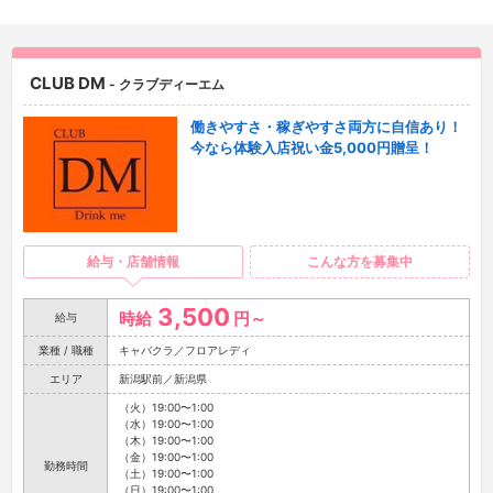
CLUB DM
- クラブディーエム
働きやすさ・稼ぎやすさ両方に自信あり！
今なら体験入店祝い金5,000円贈呈！
給与・店舗情報
こんな方を募集中
3,500
時給
円～
給与
業種 / 職種
キャバクラ／フロアレディ
エリア
新潟駅前／新潟県
（火）19:00〜1:00
（水）19:00〜1:00
（木）19:00〜1:00
（金）19:00〜1:00
勤務時間
（土）19:00〜1:00
（日）19:00〜1:00