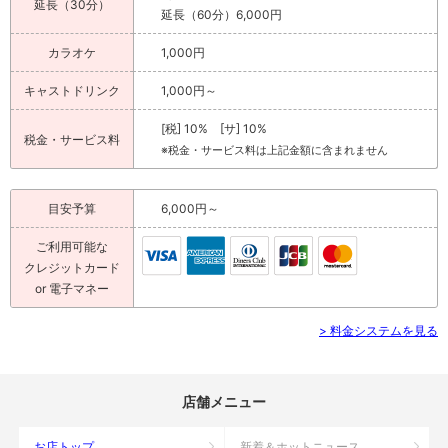
延長（30分）
延長（60分）6,000円
カラオケ
1,000円
キャストドリンク
1,000円～
[税] 10% [サ] 10%
税金・サービス料
※税金・サービス料は上記金額に含まれません
目安予算
6,000円～
ご利用可能な
クレジットカード
or 電子マネー
> 料金システムを見る
店舗メニュー
お店トップ
新着＆ホットニュース