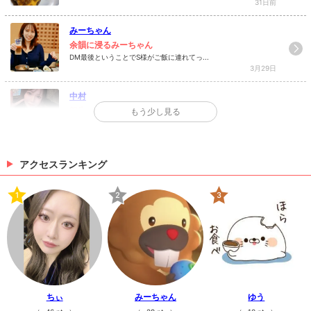
31日前
みーちゃん
余韻に浸るみーちゃん
DM最後ということでS様がご飯に連れてっ...
3月29日
中村
報告です✨
もう少し見る
いつぶりにブログ書いたんだろǴ...
3月23日
アクセスランキング
>
日記一覧を見る
1
2
3
ちぃ
みーちゃん
ゆう