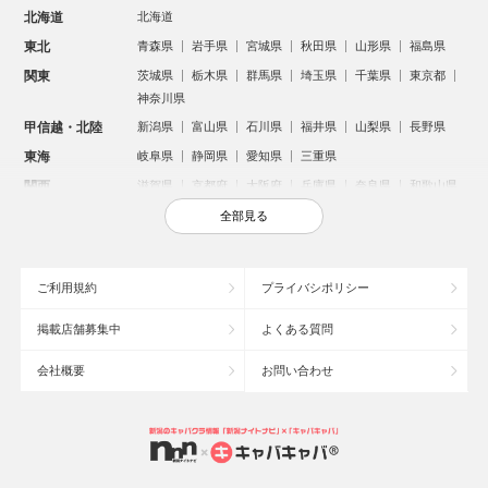
北海道
北海道
東北
青森県
岩手県
宮城県
秋田県
山形県
福島県
関東
茨城県
栃木県
群馬県
埼玉県
千葉県
東京都
神奈川県
甲信越・北陸
新潟県
富山県
石川県
福井県
山梨県
長野県
東海
岐阜県
静岡県
愛知県
三重県
関西
滋賀県
京都府
大阪府
兵庫県
奈良県
和歌山県
中国
鳥取県
島根県
岡山県
広島県
山口県
全部見る
四国
徳島県
香川県
愛媛県
高知県
九州・沖縄
福岡県
佐賀県
長崎県
熊本県
大分県
宮崎県
ご利用規約
プライバシポリシー
鹿児島県
沖縄県
掲載店舗募集中
よくある質問
人気のエリアからお店を探す
会社概要
お問い合わせ
新宿のキャバクラ
歌舞伎町のキャバクラ
北新地のキャバクラ
札幌市のキャバクラ
すすきののキャバクラ
池袋のキャバクラ
ミナミのキャバクラ
大宮のキャバクラ
六本木のキャバクラ
新潟市のキャバクラ
池袋駅（西口）のキャバクラ