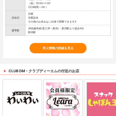
（祝）19:00〜1:00
1日3時間～OK！
月曜
店休日
月曜定休
その他のお休みはご自身で調整できます♪
JR信越本線(直江津～新潟) - 新潟駅より徒歩4分
最寄駅
新潟駅
求人情報の詳細を見る
CLUB DM - クラブディーエムの付近のお店