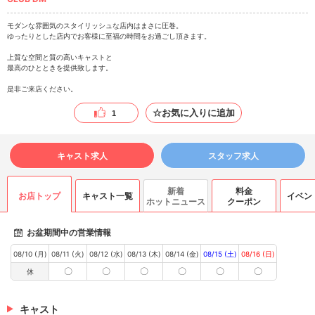
モダンな雰囲気のスタイリッシュな店内はまさに圧巻。
ゆったりとした店内でお客様に至福の時間をお過ごし頂きます。
上質な空間と質の高いキャストと
最高のひとときを提供致します。
是非ご来店ください。
☆お気に入りに追加
1
キャスト求人
スタッフ求人
新着
料金
お店トップ
キャスト一覧
イベン
ホットニュース
クーポン
お盆期間中の営業情報
08/10 (月)
08/11 (火)
08/12 (水)
08/13 (木)
08/14 (金)
08/15 (土)
08/16 (日)
〇
〇
〇
〇
〇
〇
休
キャスト