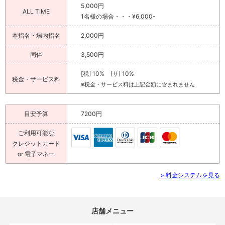
5,000円
ALL TIME
1名様の場合・・・¥6,000-
本指名・場内指名
2,000円
同伴
3,500円
[税] 10% [サ] 10%
税金・サービス料
※税金・サービス料は上記金額に含まれません
目安予算
7200円
ご利用可能な
クレジットカード
or 電子マネー
> 料金システムを見る
店舗メニュー