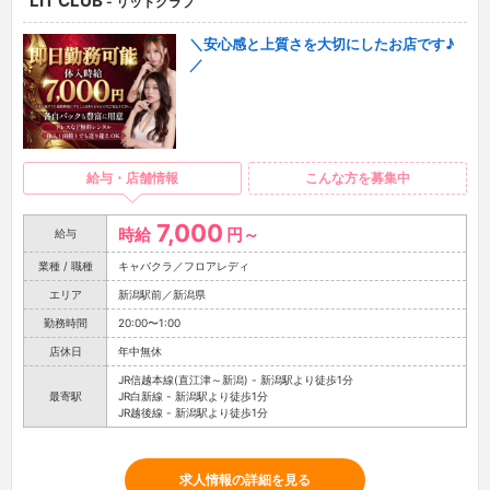
LIT CLUB
- リットクラブ
＼安心感と上質さを大切にしたお店です♪
／
給与・店舗情報
こんな方を募集中
7,000
時給
円～
給与
業種 / 職種
キャバクラ／フロアレディ
エリア
新潟駅前／新潟県
勤務時間
20:00〜1:00
店休日
年中無休
JR信越本線(直江津～新潟) - 新潟駅より徒歩1分
最寄駅
JR白新線 - 新潟駅より徒歩1分
JR越後線 - 新潟駅より徒歩1分
求人情報の詳細を見る