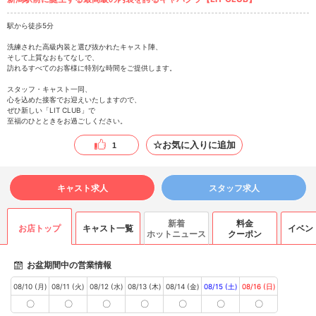
駅から徒歩5分
洗練された高級内装と選び抜かれたキャスト陣、
そして上質なおもてなしで、
訪れるすべてのお客様に特別な時間をご提供します。
スタッフ・キャスト一同、
心を込めた接客でお迎えいたしますので、
ぜひ新しい「LIT CLUB」で
至福のひとときをお過ごしください。
☆お気に入りに追加
1
キャスト求人
スタッフ求人
新着
料金
お店トップ
キャスト一覧
イベン
ホットニュース
クーポン
お盆期間中の営業情報
08/10 (月)
08/11 (火)
08/12 (水)
08/13 (木)
08/14 (金)
08/15 (土)
08/16 (日)
〇
〇
〇
〇
〇
〇
〇