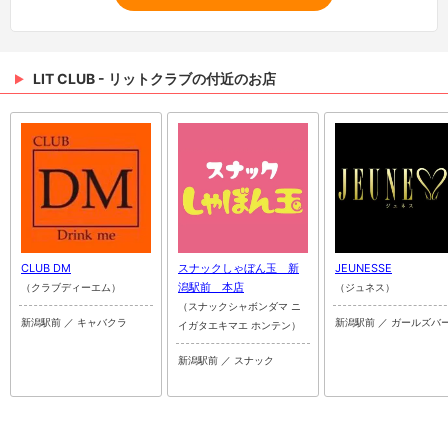
LIT CLUB - リットクラブの付近のお店
CLUB DM
スナックしゃぼん玉 新
JEUNESSE
潟駅前 本店
（クラブディーエム）
（ジュネス）
（スナックシャボンダマ ニ
新潟駅前 ／ キャバクラ
新潟駅前 ／ ガールズバ
イガタエキマエ ホンテン）
新潟駅前 ／ スナック