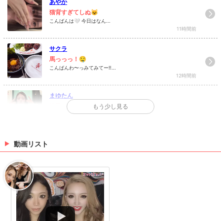
あやか
猫背すぎてしぬ😺
こんばんは🤍 今日はなん...
11時間前
サクラ
馬っっっ！🤤
こんばんわ〜っみてみてー‼...
12時間前
まゆたん
昨日ふつーにこの後潰れた😇#新潟 #キャ...
もう少し見る
昨日ふつーにこの後潰れた😇 #新潟 #キ...
12時間前
りずしゃん
動画リスト
未公開ショット👙💞
おはようございます( ˶˙&...
14時間前
>
日記一覧を見る