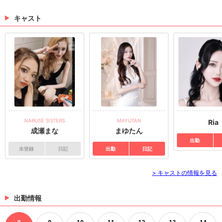
キャスト
NARUSE SISTERS
MAYUTAN
Ria
成瀬まな
まゆたん
出勤
未登録
日記
出勤
日記
> キャストの情報を見る
出勤情報