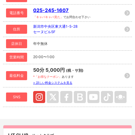
025-245-1607
電話番号
「キャバキャバ見た」
でお問合わせ下さい
新潟市中央区東大通1-5-28
住所
セーヌビル5F
店休日
年中無休
20:00〜1:00
営業時間
50分 5,000円
(税・サ別)
最低料金
*「お得なクーポン」
あります
> 詳しい料金システムを見る
SNS