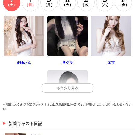
8
9
10
11
12
13
14
（土）
（日）
（月）
（火）
（水）
（木）
（金）
まゆたん
サクラ
エマ
もう少し見る
※情報はあくまで予定でキャストまたは出勤情報は一部です。詳細はお店にお問い合わせくださ
い。
Ria
新着キャスト日記
> 出勤情報を見る