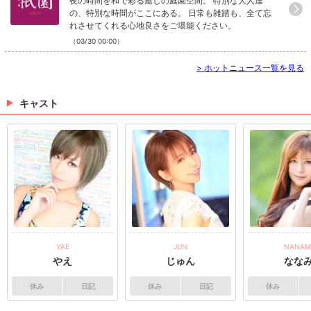
夜の時間を和で彩る癒しの庭園空間。 特別な大人達
の、特別な時間がここにある。 日常も雑踏も、全て忘
れさせてくれる心地良さをご堪能ください。
（03/30 00:00）
>
ホットニュース一覧を見る
キャスト
YAE
JUN
NANAM
やえ
じゅん
なな
休み
日記
休み
日記
休み