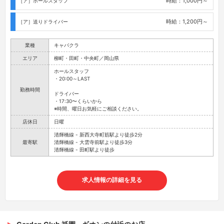
時給：1,000円～
［ア］ホールスタッフ
時給：1,200円～
［ア］送りドライバー
業種
キャバクラ
エリア
柳町・田町・中央町／岡山県
ホールスタッフ
・20:00～LAST
勤務時間
ドライバー
・17:30〜くらいから
※時間、曜日お気軽にご相談ください。
店休日
日曜
清輝橋線 - 新西大寺町筋駅より徒歩2分
最寄駅
清輝橋線 - 大雲寺前駅より徒歩3分
清輝橋線 - 田町駅より徒歩
求人情報の詳細を見る