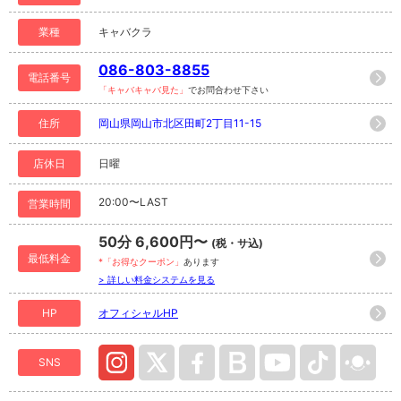
業種
キャバクラ
086-803-8855
電話番号
「キャバキャバ見た」
でお問合わせ下さい
住所
岡山県岡山市北区田町2丁目11-15
店休日
日曜
20:00〜LAST
営業時間
50分 6,600円〜
(税・サ込)
最低料金
*「お得なクーポン」
あります
> 詳しい料金システムを見る
HP
オフィシャルHP
SNS