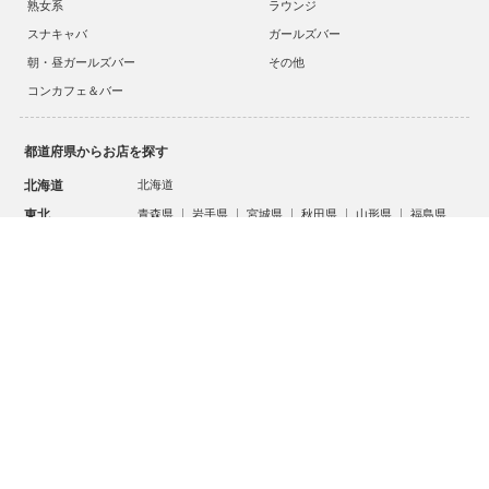
熟女系
ラウンジ
スナキャバ
ガールズバー
朝・昼ガールズバー
その他
コンカフェ＆バー
都道府県からお店を探す
スタッフ
キャスト
お店に電話する
北海道
北海道
求人
求人
東北
青森県
岩手県
宮城県
秋田県
山形県
福島県
関東
茨城県
栃木県
群馬県
埼玉県
千葉県
東京都
神奈川県
甲信越・北陸
新潟県
富山県
石川県
福井県
山梨県
長野県
東海
岐阜県
静岡県
愛知県
三重県
関西
滋賀県
京都府
大阪府
兵庫県
奈良県
和歌山県
中国
鳥取県
島根県
岡山県
広島県
山口県
全部見る
四国
徳島県
香川県
愛媛県
高知県
九州・沖縄
福岡県
佐賀県
長崎県
熊本県
大分県
宮崎県
ご利用規約
プライバシポリシー
鹿児島県
沖縄県