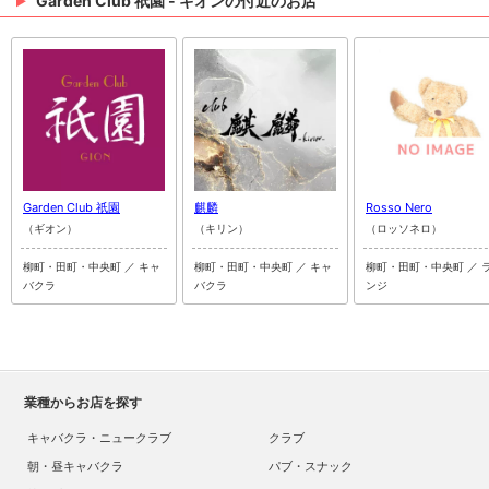
Garden Club 祇園 - ギオンの付近のお店
Garden Club 祇園
麒麟
Rosso Nero
（ギオン）
（キリン）
（ロッソネロ）
柳町・田町・中央町 ／ キャ
柳町・田町・中央町 ／ キャ
柳町・田町・中央町 ／ 
バクラ
バクラ
ンジ
業種からお店を探す
キャバクラ・ニュークラブ
クラブ
朝・昼キャバクラ
パブ・スナック