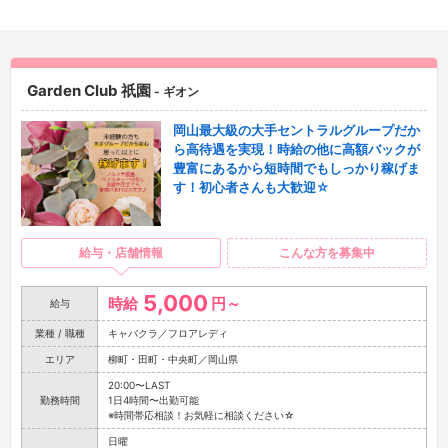
Garden Club 祇園
- ギオン
岡山最大級の大手セントラルグループだか
ら高待遇を実現！時給の他に高額バックが
豊富にあるから短時間でもしっかり稼げま
す！初心者さんも大歓迎☆
給与・店舗情報
こんな方を募集中
5,000
時給
円～
給与
業種 / 職種
キャバクラ／フロアレディ
エリア
柳町・田町・中央町／岡山県
20:00〜LAST
勤務時間
1日4時間〜出勤可能
※時間帯応相談！お気軽に相談ください☆
日曜