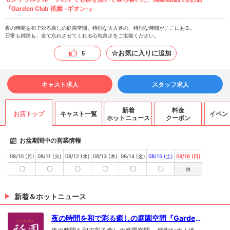
『Garden Club 祇園 -ギオン-』
夜の時間を和で彩る癒しの庭園空間。特別な大人達の、特別な時間がここにある。
日常も雑踏も、全て忘れさせてくれる心地良さをご堪能ください。
☆お気に入りに追加
5
キャスト求人
スタッフ求人
新着
料金
お店トップ
キャスト一覧
イベン
ホットニュース
クーポン
お盆期間中の営業情報
08/10 (月)
08/11 (火)
08/12 (水)
08/13 (木)
08/14 (金)
08/15 (土)
08/16 (日)
〇
〇
〇
〇
〇
〇
休
新着＆ホットニュース
夜の時間を和で彩る癒しの庭園空間『Garden
Club 祇園』さんの新規掲載開始〜⸜( ´ ꒳ ` )⸝♡︎