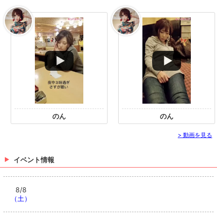
のん
のん
> 動画を見る
イベント情報
8/8
（土）