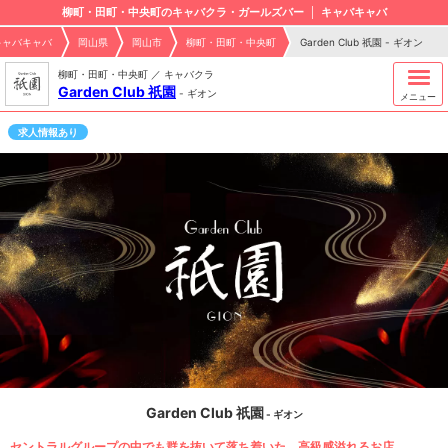
柳町・田町・中央町のキャバクラ・ガールズバー
キャバキャバ
キャバキャバ
岡山県
岡山市
柳町・田町・中央町
Garden Club 祇園 - ギオン
柳町・田町・中央町 ／ キャバクラ
Garden Club 祇園
-
ギオン
メニュー
求人情報あり
Garden Club 祇園
- ギオン
セントラルグループの中でも群を抜いて落ち着いた、高級感溢れるお店