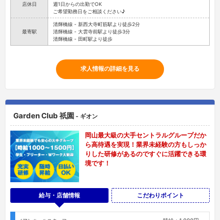
店休日
週1日からの出勤でOK
ご希望勤務日をご相談ください♪
清輝橋線 - 新西大寺町筋駅より徒歩2分
最寄駅
清輝橋線 - 大雲寺前駅より徒歩3分
清輝橋線 - 田町駅より徒歩
求人情報の詳細を見る
Garden Club 祇園
- ギオン
岡山最大級の大手セントラルグループだか
ら高待遇を実現！業界未経験の方もしっか
りした研修があるのですぐに活躍できる環
境です！
給与・店舗情報
こだわりポイント