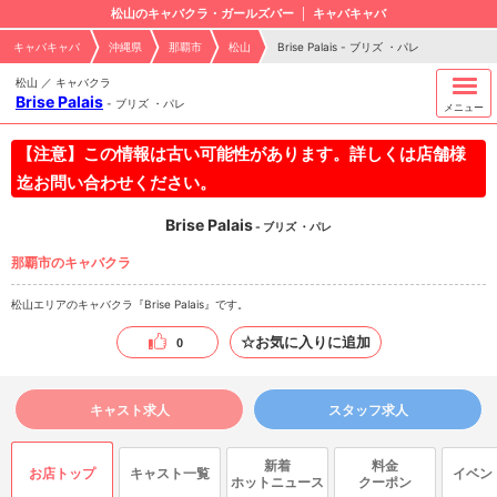
松山のキャバクラ・ガールズバー
キャバキャバ
キャバキャバ
沖縄県
那覇市
松山
Brise Palais - ブリズ ・パレ
松山 ／ キャバクラ
Brise Palais
-
ブリズ ・パレ
メニュー
【注意】この情報は古い可能性があります。詳しくは店舗様
迄お問い合わせください。
Brise Palais
- ブリズ ・パレ
那覇市のキャバクラ
松山エリアのキャバクラ『Brise Palais』です。
☆お気に入りに追加
0
キャスト求人
スタッフ求人
新着
料金
お店トップ
キャスト一覧
イベン
ホットニュース
クーポン