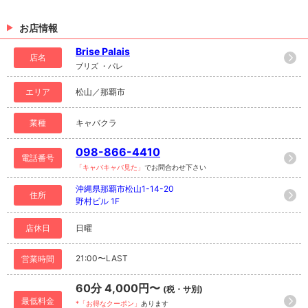
お店情報
Brise Palais
店名
ブリズ ・パレ
エリア
松山／那覇市
業種
キャバクラ
098-866-4410
電話番号
「キャバキャバ見た」
でお問合わせ下さい
沖縄県那覇市松山1-14-20
住所
野村ビル 1F
店休日
日曜
21:00〜LAST
営業時間
60分 4,000円〜
(税・サ別)
最低料金
*「お得なクーポン」
あります