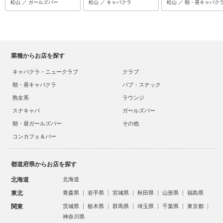
松山 ／ ガールズバー
松山 ／ キャバクラ
松山 ／ 朝・昼キャバク
業種からお店を探す
キャバクラ・ニュークラブ
クラブ
朝・昼キャバクラ
パブ・スナック
熟女系
ラウンジ
スナキャバ
ガールズバー
朝・昼ガールズバー
その他
コンカフェ＆バー
都道府県からお店を探す
北海道
北海道
東北
青森県
岩手県
宮城県
秋田県
山形県
福島県
関東
茨城県
栃木県
群馬県
埼玉県
千葉県
東京都
神奈川県