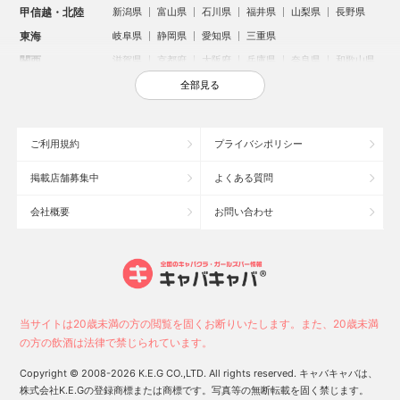
甲信越・北陸
新潟県
富山県
石川県
福井県
山梨県
長野県
東海
岐阜県
静岡県
愛知県
三重県
関西
滋賀県
京都府
大阪府
兵庫県
奈良県
和歌山県
中国
鳥取県
島根県
岡山県
広島県
山口県
全部見る
四国
徳島県
香川県
愛媛県
高知県
九州・沖縄
福岡県
佐賀県
長崎県
熊本県
大分県
宮崎県
ご利用規約
プライバシポリシー
鹿児島県
沖縄県
掲載店舗募集中
よくある質問
人気のエリアからお店を探す
会社概要
お問い合わせ
新宿のキャバクラ
歌舞伎町のキャバクラ
北新地のキャバクラ
札幌市のキャバクラ
すすきののキャバクラ
池袋のキャバクラ
ミナミのキャバクラ
大宮のキャバクラ
新潟市のキャバクラ
池袋駅（西口）のキャバクラ
池袋駅（東口）のキャバクラ
六本木のキャバクラ
福岡市のキャバクラ
高崎市のキャバクラ
当サイトは20歳未満の方の閲覧を固くお断りいたします。また、20歳未満
中洲のキャバクラ
宇都宮市のキャバクラ
函館市のキャバクラ
の方の飲酒は法律で禁じられています。
上野のキャバクラ
新潟駅前のキャバクラ
熊谷市のキャバクラ
Copyright © 2008-2026 K.E.G CO.,LTD. All rights reserved. キャバキャバは、
スタッフ
キャスト
株式会社K.E.Gの登録商標または商標です。写真等の無断転載を固く禁じます。
お店に電話する