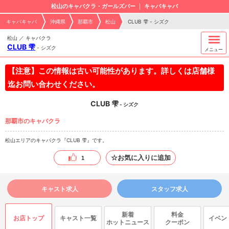
松山のキャバクラ・ガールズバー
キャバキャバ
キャバキャバ
沖縄県
那覇市
松山
CLUB 雫 - シズク
松山 ／ キャバクラ
CLUB 雫
-
シズク
メニュー
【注意】この情報は古い可能性があります。詳しくは店舗様
迄お問い合わせください。
CLUB 雫
- シズク
那覇市のキャバクラ
松山エリアのキャバクラ『CLUB 雫』です。
☆お気に入りに追加
1
キャスト求人
スタッフ求人
新着
料金
お店トップ
キャスト一覧
イベン
ホットニュース
クーポン