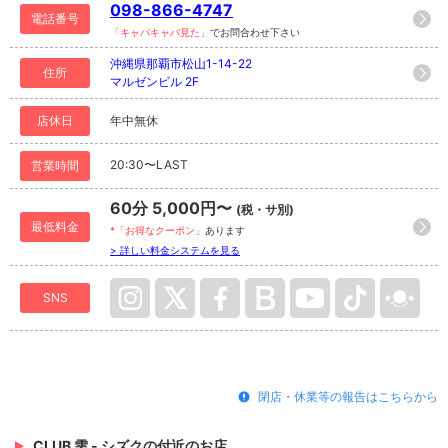
098-866-4747
電話番号
「キャバキャバ見た」
でお問合わせ下さい
沖縄県那覇市松山1-14-22
住所
マルゼンビル 2F
店休日
年中無休
20:30〜LAST
営業時間
60分 5,000円〜
(税・サ別)
最低料金
*「お得なクーポン」
あります
> 詳しい料金システムを見る
SNS
閉店・休業等の報告はこちらから
CLUB 雫 - シズクの付近のお店