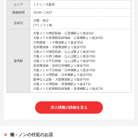
エリア
ミナミ／大阪府
勤務時間
18:00～LAST
日曜・祝日
店休日
[ア] シフト制
大阪メトロ御堂筋線 - 心斎橋駅より徒歩5分
大阪メトロ長堀鶴見緑地線 - 心斎橋駅より徒歩5分
大和路線 - ＪＲ難波駅より徒歩10分
近鉄難波線 - 大阪難波駅より徒歩10分
大阪メトロ御堂筋線 - なんば駅より徒歩10分
大阪メトロ四つ橋線 - なんば駅より徒歩10分
最寄駅
大阪メトロ千日前線 - なんば駅より徒歩10分
近鉄難波線 - 近鉄日本橋駅より徒歩10分
大阪メトロ千日前線 - 日本橋駅より徒歩10分
大阪メトロ堺筋線 - 日本橋駅より徒歩10分
阪神なんば線 - 大阪難波駅より徒歩10分
大阪メトロ堺筋線 - 長堀橋駅より徒歩7分
大阪メトロ長堀鶴見緑地線 - 長堀橋駅より徒歩7分
求人情報の詳細を見る
暢 - ノンの付近のお店