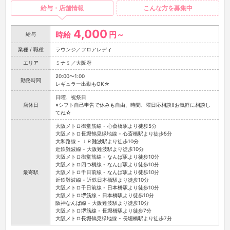
給与・店舗情報
こんな方を募集中
4,000
時給
円～
給与
業種 / 職種
ラウンジ／フロアレディ
エリア
ミナミ／大阪府
20:00〜1:00
勤務時間
レギュラー出勤もOK☆
日曜、祝祭日
店休日
※シフト自己申告で休みも自由、時間、曜日応相談!!お気軽に相談し
てね☆
大阪メトロ御堂筋線 - 心斎橋駅より徒歩5分
大阪メトロ長堀鶴見緑地線 - 心斎橋駅より徒歩5分
大和路線 - ＪＲ難波駅より徒歩10分
近鉄難波線 - 大阪難波駅より徒歩10分
大阪メトロ御堂筋線 - なんば駅より徒歩10分
大阪メトロ四つ橋線 - なんば駅より徒歩10分
最寄駅
大阪メトロ千日前線 - なんば駅より徒歩10分
近鉄難波線 - 近鉄日本橋駅より徒歩10分
大阪メトロ千日前線 - 日本橋駅より徒歩10分
大阪メトロ堺筋線 - 日本橋駅より徒歩10分
阪神なんば線 - 大阪難波駅より徒歩10分
大阪メトロ堺筋線 - 長堀橋駅より徒歩7分
大阪メトロ長堀鶴見緑地線 - 長堀橋駅より徒歩7分