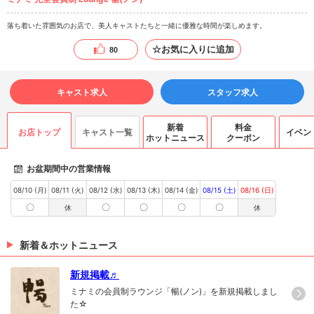
落ち着いた雰囲気のお店で、美人キャストたちと一緒に優雅な時間が楽しめます。
☆お気に入りに追加
80
キャスト求人
スタッフ求人
新着
料金
お店トップ
キャスト一覧
イベン
ホットニュース
クーポン
お盆期間中の営業情報
08/10 (月)
08/11 (火)
08/12 (水)
08/13 (木)
08/14 (金)
08/15 (土)
08/16 (日)
〇
〇
〇
〇
〇
休
休
新着＆ホットニュース
新規掲載♬
ミナミの会員制ラウンジ「暢(ノン)」を新規掲載しまし
た☆