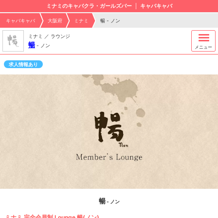
ミナミのキャバクラ・ガールズバー
キャバキャバ
キャバキャバ
大阪府
ミナミ
暢 - ノン
ミナミ ／ ラウンジ
暢
-
ノン
メニュー
求人情報あり
暢
- ノン
ミナミ 完全会員制 Lounge 暢(ノン)