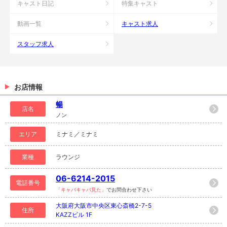
キャスト日記
特集キャスト
動画一覧
キャスト求人
スタッフ求人
お店情報
暢
店名
ノン
エリア
ミナミ／ミナミ
業種
ラウンジ
06-6214-2015
電話番号
「キャバキャバ見た」
でお問合わせ下さい
大阪府大阪市中央区東心斎橋2-7-5
住所
KAZZビル 1F