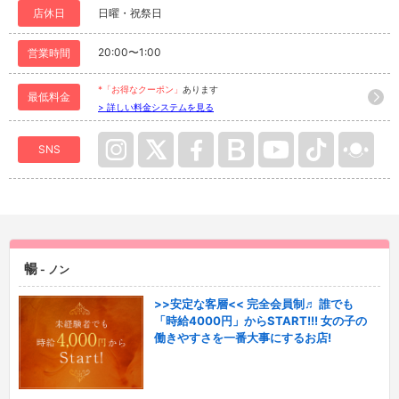
店休日
日曜・祝祭日
20:00〜1:00
営業時間
*「お得なクーポン」
あります
最低料金
> 詳しい料金システムを見る
SNS
暢
- ノン
>>安定な客層<< 完全会員制♬ 誰でも
「時給4000円」からSTART!!! 女の子の
働きやすさを一番大事にするお店!