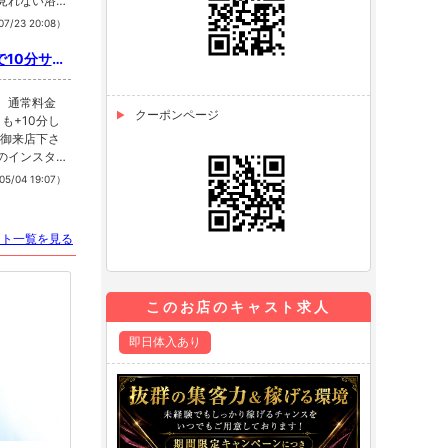
に見れない浴
7/23 20:08）
ラ求人
で10分サー
️ この機会
んのインスタの
！ 通常料金
クーポンページ
も+10分し
Oへ御来店下さ
さんのインスタ
05/04 19:07）
スト一覧を見る
このお店のキャスト求人
即日体入あり