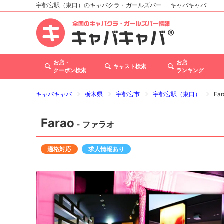
宇都宮駅（東口）のキャバクラ・ガールズバー
キャバキャバ
北海道
東北
関東
甲信越・北陸
東海
関西
中国
四国
九州・沖縄
お店・
お店
キャスト検索
クーポン検索
ランキング
キャバキャバ
栃木県
宇都宮市
宇都宮駅（東口）
Fa
Farao
- ファラオ
適格対応
求人情報あり