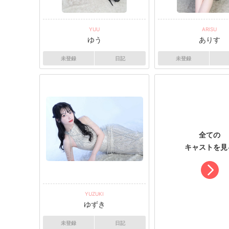
YUU
ARISU
ゆう
ありす
未登録
日記
未登録
全ての
キャストを見
YUZUKI
ゆずき
未登録
日記