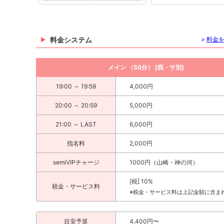
料金システム
>
料金
メイン （50分） [税・サ別]
19:00 ～ 19:59
4,000円
20:00 ～ 20:59
5,000円
21:00 ～ LAST
6,000円
指名料
2,000円
semiVIPチャージ
1000円（山崎・神の河）
[税] 10%
税金・サービス料
※税金・サービス料は上記金額に含ま
目安予算
4,400円〜