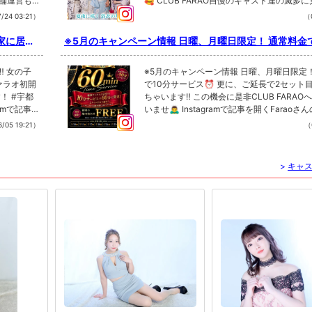
店舗運営も
🥰 CLUB FARAO自慢のキャスト達の滅多
ちしてい
20-336-334 #宇都宮 #宇都宮ファラオ #キャバクラ #浴衣イベン
衣姿をぜひ見に来てください💖 ご来店心よりお待ちして
/24 03:21）
（0
#宇都宮
ト #イベント告知 夜職 黒服 キャバクラ体験 キャバク
！ 📩
おります🙇 詳しくはDM お電話ください！ TEL0120-3
応募お待ち
36-334 #宇都宮 #宇都宮ファラオ #キャバクラ #浴衣イ
家に居る
※5月のキャンペーン情報 日曜、月曜日限定！ 通常料金
ベント #イベント告知 夜職 黒服 キャバクラ体験 キャバ
トに是非
ビス⏰ 更に、ご延長で2セット目も+10分しちゃいます‼
クラ求人 Instagramで記事を開くFaraoさ
クラ#ファ
に是非CLUB FARAOへ御来店下さいませ🙇‍♂️
️ 女の子
※5月のキャンペーン情報 日曜、月曜日限定
のインスタの
フォローといいね！もお願いします❤︎
ァラオ初開
で10分サービス⏰ 更に、ご延長で2セット目
宇都
ちゃいます‼️ この機会に是非CLUB FARA
いませ🙇‍♂️ Instagramで記事を開くFarao
いね！もお
のフォローといいね！もお願いします❤︎
/05 19:21）
（
>
キャ