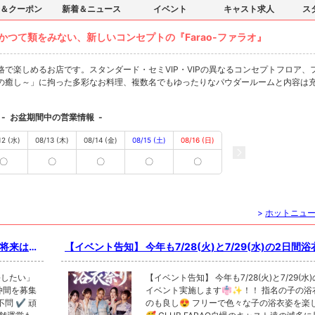
＆クーポン
新着＆ニュース
イベント
キャスト求人
ス
つて類をみない、新しいコンセプトの『Farao-ファラオ』
で楽しめるお店です。スタンダード・セミVIP・VIPの異なるコンセプトフロア、
の癒し～」に拘った多彩なお料理、複数名でもゆったりなパウダールームと内容は
-
お盆期間中の営業情報
-
12 (水)
08/13 (木)
08/14 (金)
08/15 (土)
08/16 (日)
〇
〇
〇
〇
〇
>
ホットニュ
【イベント告知】 今年も7/28(火)と7/29(水)の2日間
実施します👘✨！！ 指名の子の浴衣姿を見るのも良し
っかり評
色々な子の浴衣姿を楽しむのも良し🥰 CLUB FARAO
【イベント告知】 今年も7/28(火)と7/29(水
ト達の滅多に見れない浴衣姿をぜひ見に来てください💖 ご来店心
イベント実施します👘✨！！ 指名の子の浴
のも良し😍 フリーで色々な子の浴衣姿を楽
ださい！
よりお待ちしております🙇 詳しくはDM お電話ください！ TEL01