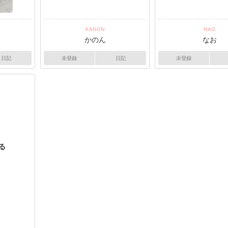
KANON
NAO
かのん
なお
日記
未登録
日記
未登録
る