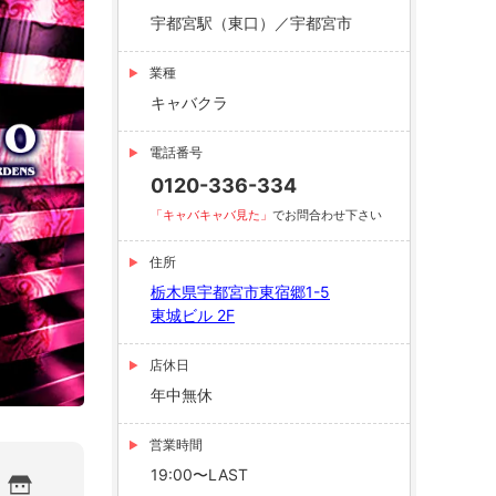
宇都宮駅（東口）／宇都宮市
業種
キャバクラ
電話番号
0120-336-334
「キャバキャバ見た」
でお問合わせ下さい
住所
栃木県宇都宮市東宿郷1-5
東城ビル 2F
店休日
年中無休
営業時間
19:00〜LAST