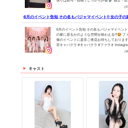
張りは給与・役職でしっかり評価 ✔ 独立・
📩 DMからお気軽にお問い合わせください！ ご応募お待
目指せる環境 同世代より一歩先を目指したい人、今の環
（07
ます！ #求人 #スタッフ募集 #正社員募集 #ナイトワーク 
境を変えたい人はぜひ一度話を聞きに来てください
求人 小山求人 高収入 未経験歓迎 転職 幹部候補
DMからお気軽にお問い合わせください！ ご
6月のイベント告知 その名もパジャマイベント‼️ 女の子の
しています！ #求人 #スタッフ募集 #正社員募集 #ナイ
かのような空間を味わえる⁉️🤩 ファラオ初開催のイベン
トワーク #宇都宮求人 小山求人 高収入 未経験歓迎 転職
ご来店お待ちしております！ #宇都宮キャバクラ#キャバ
6月のイベント告知 その名もパジャマイベント‼
幹部候補 Instagramで記事を開くFaraoさん
ラオ
の家に居るかのような空間を味わえる⁉️🤩 フ
フォローといいね！もお願いします❤︎
催のイベントに是非ご来店お待ちしております！ #
宮キャバクラ #キャバクラ #ファラオ Instagramで記事
を開くFaraoさんのインスタのフォローとい
（06
願いします❤︎
キャスト