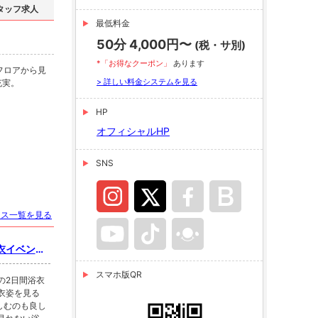
タッフ求人
最低料金
50分 4,000円〜
(税・サ別)
*「お得なクーポン」
あります
フロアから見
> 詳しい料金システムを見る
充実。
HP
オフィシャルHP
SNS
ース一覧を見る
浴衣イベント
 フリーで
スマホ版QR
自慢のキャス
)の2日間浴衣
衣姿を見る
しむのも良し