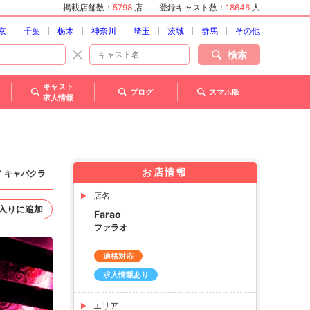
掲載店舗数：
5798
店
登録キャスト数：
18646
人
京
千葉
栃木
神奈川
埼玉
茨城
群馬
その他
検索
キャスト
ブログ
スマホ版
求人情報
お店情報
／ キャバクラ
店名
入りに追加
Farao
ファラオ
適格対応
求人情報あり
エリア