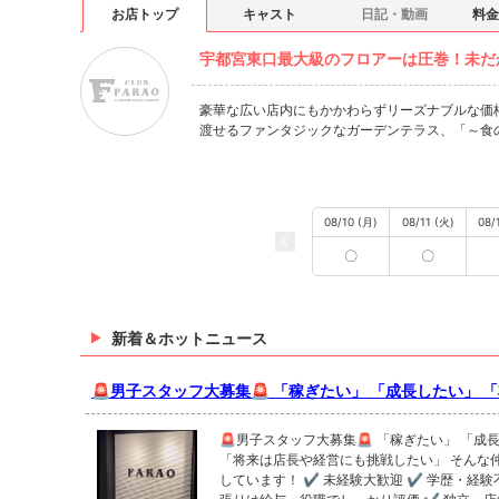
お店トップ
キャスト
日記・動画
料金
宇都宮東口最大級のフロアーは圧巻！未だか
豪華な広い店内にもかかわらずリーズナブルな価格
渡せるファンタジックなガーデンテラス、「～食
08/10 (月)
08/11 (火)
08/
〇
〇
新着＆ホットニュース
🚨男子スタッフ大募集🚨 「稼ぎたい」 「成長したい」 「将来は店
長や経営にも挑戦したい」 そんな仲間を募集しています！ ✔ 未経
験大歓迎 ✔ 学歴・経験不問 ✔ 頑張りは給与・役職でし
🚨男子スタッフ大募集🚨 「稼ぎたい」 「成長したい」
価 ✔ 独立・店舗運営も目指せる環境 同世代より一歩先を目指した
「将来は店長や経営にも挑戦したい」 そんな仲間を募集
しています！ ✔ 未経験大歓迎 ✔ 学歴・経験不問 ✔ 頑
い人、今の環境を変えたい人はぜひ一度話を聞きに来てく