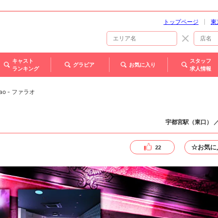
トップページ
東
キャスト
スタッフ
グラビア
お気に入り
ランキング
求人情報
rao - ファラオ
宇都宮駅（東口） 
☆お気に
22