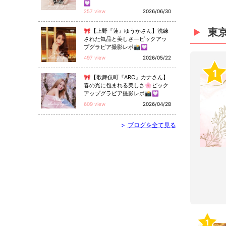
💟
257 view
2026/06/30
東
🎀【上野『蓮』ゆうかさん】洗練
された気品と美しさ—ピックアッ
プグラビア撮影レポ📸💟
497 view
2026/05/22
1
🎀【歌舞伎町『ARC』カナさん】
春の光に包まれる美しさ🌸ピック
アップグラビア撮影レポ📸💟
609 view
2026/04/28
>
ブログを全て見る
1