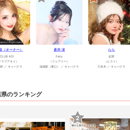
 葵（オーナー）
蒼井 渚
らら
CLUB AOI
Fairy
妃翠
クラブアオイ）
（フェアリー）
（ヒスイ）
町 ／ キャバクラ
池袋駅（東口） ／ キャバクラ
六本木 ／ キャバクラ
葉県のランキング
2