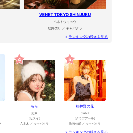
VENET TOKYO SHINJUKU
ベネトウキョウ
歌舞伎町 ／ キャバクラ
>
ランキングの続きを見る
4
5
らら
桜井野の花
妃翠
club R
（ヒスイ）
（クラブアール）
ラ
六本木 ／ キャバクラ
歌舞伎町 ／ キャバクラ
>
ランキングの続きを見る