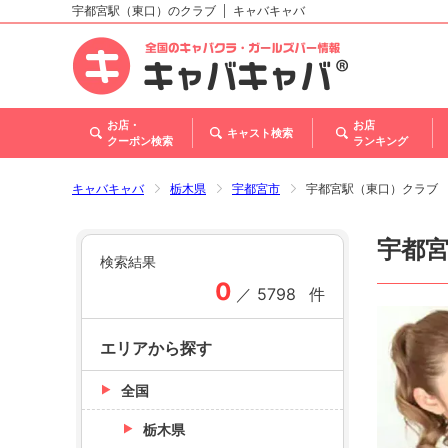
宇都宮駅（東口）のクラブ
キャバキャバ
北海道
東北
関東
甲信越・北陸
東海
関西
中国
四国
九州・沖縄
トップ
お店・
お店
キャスト検索
クーポン検索
ランキング
キャバキャバ
栃木県
宇都宮市
宇都宮駅（東口）クラブ
宇都
検索結果
0
／
5798
件
エリアから探す
全国
栃木県