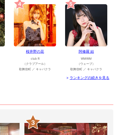
4
5
桜井野の花
阿修羅 結
club R
WMWM
（クラブアール）
（ウェーブ）
歌舞伎町 ／ キャバクラ
歌舞伎町 ／ キャバクラ
>
ランキングの続きを見る
3