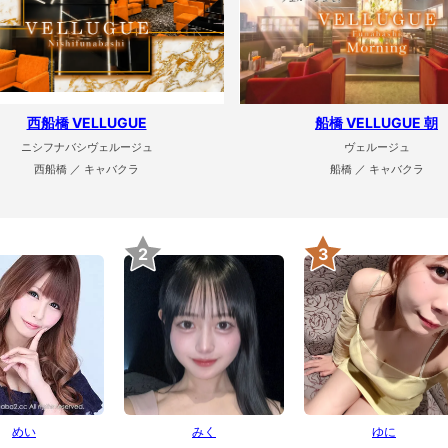
西船橋 VELLUGUE
船橋 VELLUGUE 朝
ニシフナバシヴェルージュ
ヴェルージュ
西船橋 ／ キャバクラ
船橋 ／ キャバクラ
2
3
めい
みく
ゆに