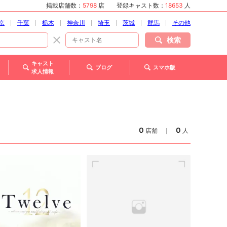
掲載店舗数：
5798
店
登録キャスト数：
18653
人
京
千葉
栃木
神奈川
埼玉
茨城
群馬
その他
検索
キャスト
ブログ
スマホ版
求人情報
0
0
店舗
｜
人