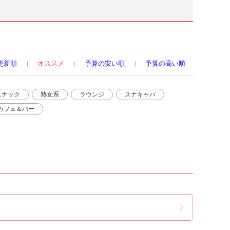
更新順
オススメ
予算の安い順
予算の高い順
スナック
熟女系
ラウンジ
スナキャバ
カフェ＆バー