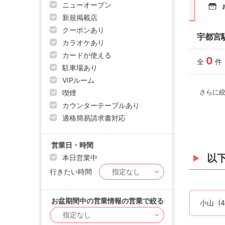
ニューオープン
新規掲載店
クーポンあり
宇都宮
カラオケあり
カードが使える
0
全
件
駐車場あり
VIPルーム
さらに
喫煙
カウンターテーブルあり
適格簡易請求書対応
営業日・時間
以
本日営業中
行きたい時間
お盆期間中の営業情報の営業で絞る
小山
(4