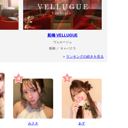
船橋 VELLUGUE
ヴェルージュ
船橋 ／ キャバクラ
>
ランキングの続きを見る
4
5
みさき
あず