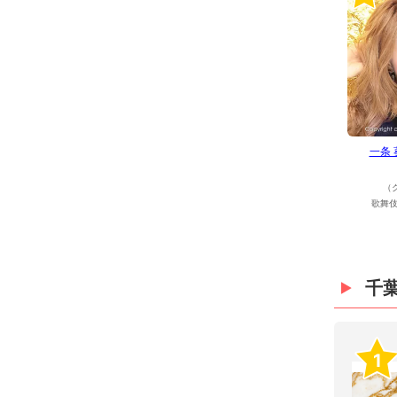
一条
（
歌舞伎
千
1