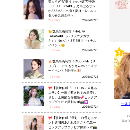
美人すぎる“歌うキャバ嬢”♡中洲
「CLUB ESCAPE」乃南はるサン
がABEMAに出演！夢はドレスレン
タルを九州全体へ
277 view
2026/07/28
👑群馬県高崎市『HALIFA
TAKASAKI （ハリファタカサ
キ）』ゆいさん8月1日ファイナル
イベント😢
103 view
2026/07/28
1
🎂群馬県高崎市『Club Rilib（リ
リブ）』 にてもかさんのバースデ
ーイベントを開催ꔛ🎉ˎˊ˗
135 view
2026/07/25
🎀【歌舞伎町『EDITION』東條み
なサン】一瞬で惹き込まれる美し
さと、圧倒的な存在感💞ピックア
ップグラビア撮影レポ📸💟
一条
101 view
2026/07/24
（
🎀【歌舞伎町『華灯』白雪えるサ
歌舞伎
ン】透明感あふれる甘さと色気—
ピックアップグラビア撮影レポ📸