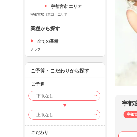
宇都宮市 エリア
宇都宮駅（東口）エリア
業種から探す
全ての業種
クラブ
ご予算・こだわりから探す
ご予算
Club
サキ（
宇都
宇都
こだわり