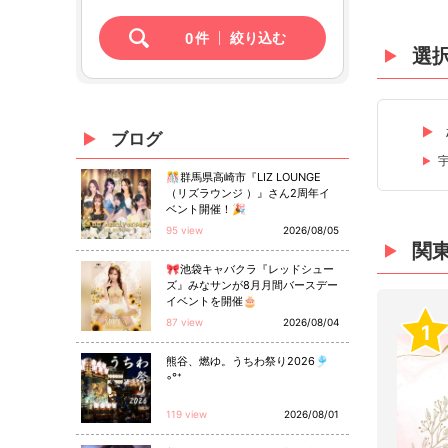
0
件
絞り込む
選
ブログ
🎊群馬県高崎市『LIZ LOUNGE
（リズラウンジ ）』さん2周年イ
ベント開催！🎉
95 view
2026/08/05
関
🎀池袋キャバクラ『レッドシュー
ズ』みなサンが8月月間バースデー
イベントを開催🎂
87 view
2026/08/04
1
熊谷、燃ゆ。うちわ祭り2026🎐
◦°⁺
119 view
2026/08/01