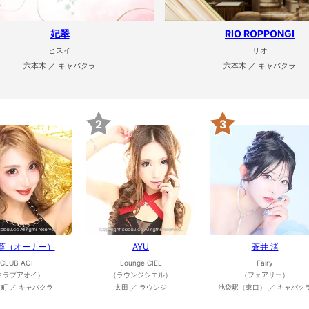
妃翠
RIO ROPPONGI
ヒスイ
リオ
六本木 ／ キャバクラ
六本木 ／ キャバクラ
2
3
 葵（オーナー）
AYU
蒼井 渚
CLUB AOI
Lounge CIEL
Fairy
クラブアオイ）
（ラウンジシエル）
（フェアリー）
町 ／ キャバクラ
太田 ／ ラウンジ
池袋駅（東口） ／ キャバク