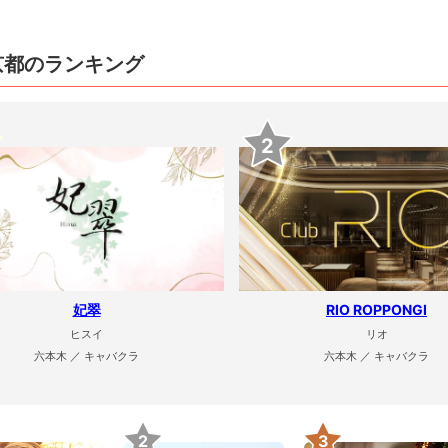
京都のランキング
2
妃翠
RIO ROPPONGI
ヒスイ
リオ
六本木 ／ キャバクラ
六本木 ／ キャバクラ
2
3