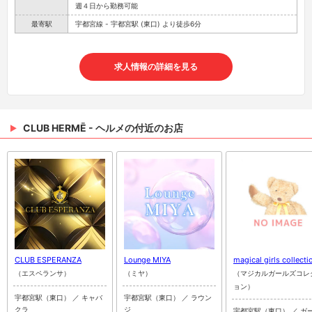
週４日から勤務可能
最寄駅
宇都宮線 - 宇都宮駅 (東口) より徒歩6分
求人情報の詳細を見る
CLUB HERMĒ - ヘルメの付近のお店
CLUB ESPERANZA
Lounge MIYA
magical girls collecti
（エスペランサ）
（ミヤ）
（マジカルガールズコレ
ョン）
宇都宮駅（東口） ／ キャバ
宇都宮駅（東口） ／ ラウン
クラ
ジ
宇都宮駅（東口） ／ ガ