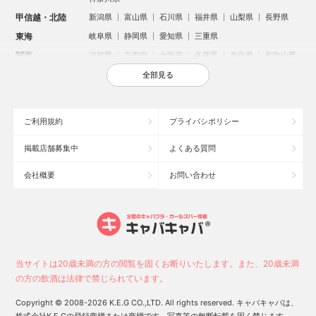
甲信越・北陸
新潟県
富山県
石川県
福井県
山梨県
長野県
東海
岐阜県
静岡県
愛知県
三重県
関西
滋賀県
京都府
大阪府
兵庫県
奈良県
和歌山県
中国
鳥取県
島根県
岡山県
広島県
山口県
全部見る
四国
徳島県
香川県
愛媛県
高知県
九州・沖縄
福岡県
佐賀県
長崎県
熊本県
大分県
宮崎県
ご利用規約
プライバシポリシー
鹿児島県
沖縄県
掲載店舗募集中
よくある質問
人気のエリアからお店を探す
会社概要
お問い合わせ
新宿のキャバクラ
歌舞伎町のキャバクラ
北新地のキャバクラ
池袋のキャバクラ
札幌市のキャバクラ
すすきののキャバクラ
ミナミのキャバクラ
大宮のキャバクラ
六本木のキャバクラ
新潟市のキャバクラ
池袋駅（西口）のキャバクラ
池袋駅（東口）のキャバクラ
高崎市のキャバクラ
福岡市のキャバクラ
当サイトは20歳未満の方の閲覧を固くお断りいたします。また、20歳未満
新潟駅前のキャバクラ
宇都宮市のキャバクラ
中洲のキャバクラ
の方の飲酒は法律で禁じられています。
上野のキャバクラ
函館市のキャバクラ
長野市のキャバクラ
Copyright © 2008-2026 K.E.G CO.,LTD. All rights reserved. キャバキャバは、
スタッフ
キャスト