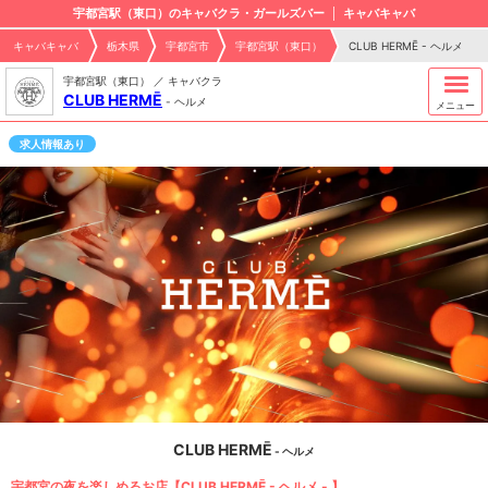
宇都宮駅（東口）のキャバクラ・ガールズバー
キャバキャバ
キャバキャバ
栃木県
宇都宮市
宇都宮駅（東口）
CLUB HERMĒ - ヘルメ
宇都宮駅（東口） ／ キャバクラ
CLUB HERMĒ
-
ヘルメ
メニュー
求人情報あり
CLUB HERMĒ
- ヘルメ
宇都宮の夜を楽しめるお店【CLUB HERMĒ - ヘルメ - 】