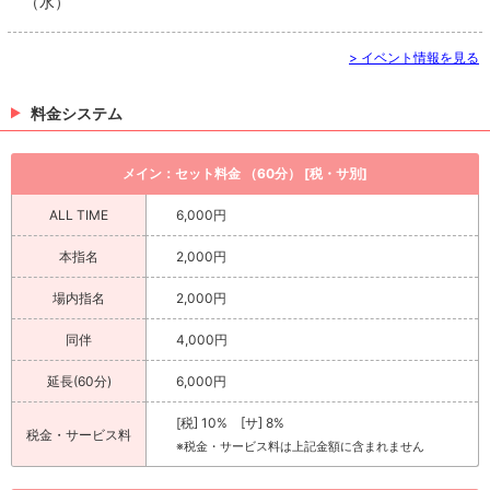
（水）
> イベント情報を見る
料金システム
メイン：セット料金 （60分） [税・サ別]
ALL TIME
6,000円
本指名
2,000円
場内指名
2,000円
同伴
4,000円
延長(60分)
6,000円
[税] 10% [サ] 8%
税金・サービス料
※税金・サービス料は上記金額に含まれません