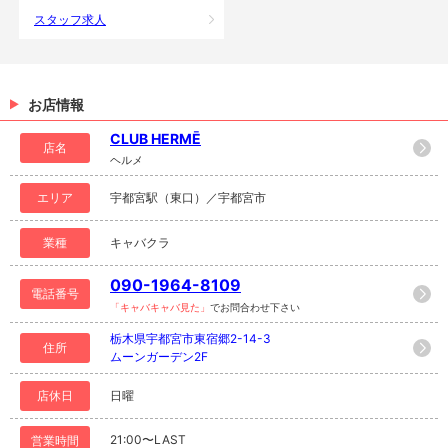
スタッフ求人
お店情報
CLUB HERMĒ
店名
ヘルメ
エリア
宇都宮駅（東口）／宇都宮市
業種
キャバクラ
090-1964-8109
電話番号
「キャバキャバ見た」
でお問合わせ下さい
栃木県宇都宮市東宿郷2-14-3
住所
ムーンガーデン2F
店休日
日曜
21:00〜LAST
営業時間