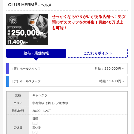
CLUB HERMĒ
- ヘルメ
せっかくならやりがいがある店舗へ！男女
問わずスタッフを大募集！月給40万以上
も可能！
給与・店舗情報
こだわりポイント
月給：250,000円～
［正］ホールスタッフ
時給：1,400円～
［ア］ホールスタッフ
業種
キャバクラ
エリア
宇都宮駅（東口）／栃木県
勤務時間
20:00～LAST
日曜
[正]
店休日
週休制
[ア]