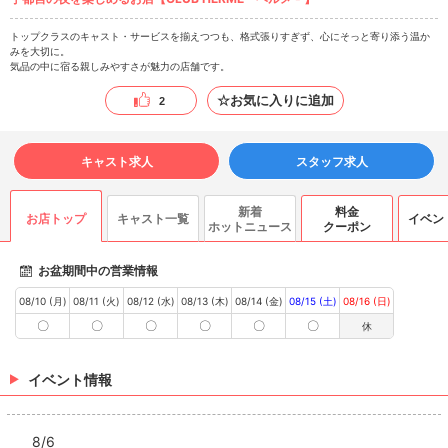
トップクラスのキャスト・サービスを揃えつつも、格式張りすぎず、心にそっと寄り添う温か
みを大切に。
気品の中に宿る親しみやすさが魅力の店舗です。
☆お気に入りに追加
2
キャスト求人
スタッフ求人
新着
料金
お店トップ
キャスト一覧
イベン
ホットニュース
クーポン
お盆期間中の営業情報
08/10 (月)
08/11 (火)
08/12 (水)
08/13 (木)
08/14 (金)
08/15 (土)
08/16 (日)
〇
〇
〇
〇
〇
〇
休
イベント情報
8/6