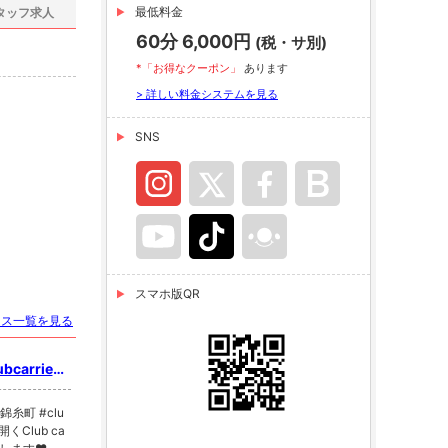
最低料金
タッフ求人
60分 6,000円
(税・サ別)
*「お得なクーポン」
あります
> 詳しい料金システムを見る
SNS
スマホ版QR
ース一覧を見る