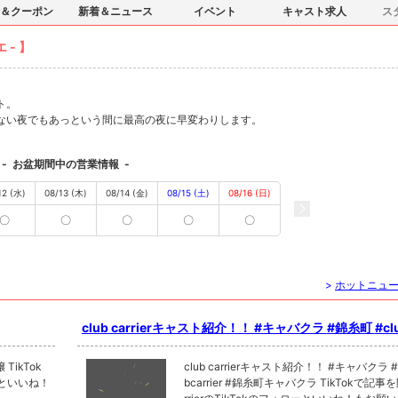
＆クーポン
新着＆ニュース
イベント
キャスト求人
ス
 - 】
ト。
ない夜でもあっという間に最高の夜に早変わりします。
-
お盆期間中の営業情報
-
12 (水)
08/13 (木)
08/14 (金)
08/15 (土)
08/16 (日)
〇
〇
〇
〇
〇
>
ホットニュ
club carrierキャスト紹介！！ #キャバクラ #錦糸町 #clubcarrier
#錦糸町キャバクラ
club carrierキャスト紹介！！ #キャバクラ #錦糸町 #clu
ローといいね！
bcarrier #錦糸町キャバクラ TikTokで記事を開くClub ca