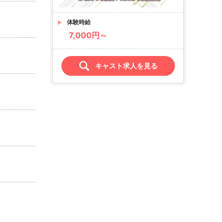
体験時給
7,000円～
キャスト求人を見る
店名
Club carrier
カリエ
求人情報あり
エリア
錦糸町／錦糸町・亀戸
業種