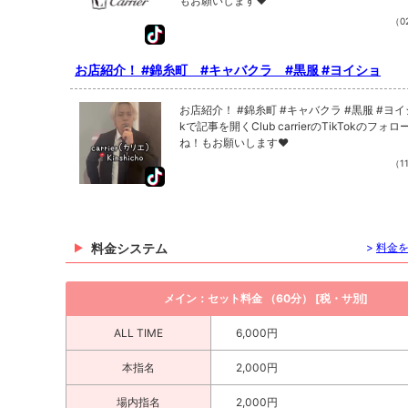
もお願いします❤
（02
お店紹介！ #錦糸町 #キャバクラ #黒服 #ヨイショ
お店紹介！ #錦糸町 #キャバクラ #黒服 #ヨイショ TikTo
kで記事を開くClub carrierのTikTokのフォ
ね！もお願いします❤
（11
料金システム
>
料金
メイン：セット料金 （60分） [税・サ別]
ALL TIME
6,000円
本指名
2,000円
場内指名
2,000円