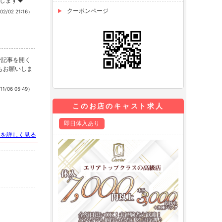
いします❤
クーポンページ
02/02 21:16）
ね！もお願いしま
11/06 05:49）
このお店のキャスト求人
即日体入あり
トを詳しく見る