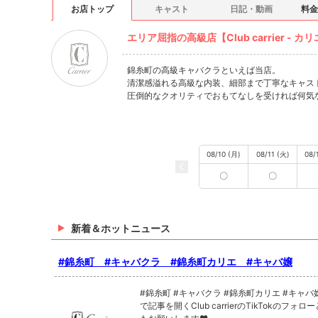
お店トップ
キャスト
日記・動画
料金
エリア屈指の高級店【Club carrier - カリエ
錦糸町の高級キャバクラといえば当店。
清潔感溢れる高級な内装、細部まで丁寧なキャス
圧倒的なクオリティでおもてなしを受ければ何気
08/10 (月)
08/11 (火)
08/
〇
〇
新着＆ホットニュース
#錦糸町 #キャバクラ #錦糸町カリエ #キャバ嬢
#錦糸町 #キャバクラ #錦糸町カリエ #キャバ嬢 TikTok
で記事を開くClub carrierのTikTokのフォ