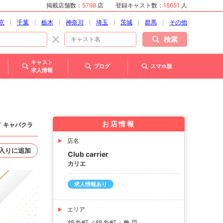
掲載店舗数：
5798
店
登録キャスト数：
18651
人
京
千葉
栃木
神奈川
埼玉
茨城
群馬
その他
検索
キャスト
ブログ
スマホ版
求人情報
お店情報
／ キャバクラ
店名
入りに追加
Club carrier
カリエ
求人情報あり
エリア
錦糸町／錦糸町・亀戸