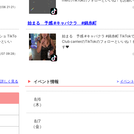
rrierのTikTokのフォローといいね！もお願
/06 21:21）
（
始まる 予感 #キャバクラ #錦糸町
始まる 予感 #キャバクラ #錦糸町 TikTokで記事を開く
ローといい
Club carrierのTikTokのフォローといい
す❤
/07 09:28）
（
を詳しく見る
イベント情報
>
イベン
8/6
（木）
8/7
（金）