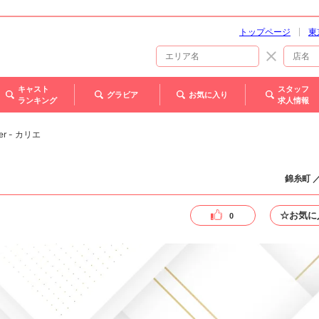
トップページ
東
キャスト
スタッフ
グラビア
お気に入り
ランキング
求人情報
rier - カリエ
錦糸町 
☆お気に
0