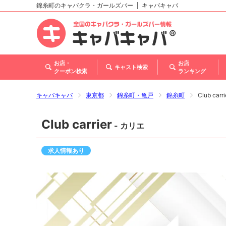
錦糸町のキャバクラ・ガールズバー
キャバキャバ
北海道
東北
関東
甲信越・北陸
東海
関西
中国
四国
九州・沖縄
お店・
お店
キャスト検索
クーポン検索
ランキング
キャバキャバ
東京都
錦糸町・亀戸
錦糸町
Club car
Club carrier
- カリエ
求人情報あり