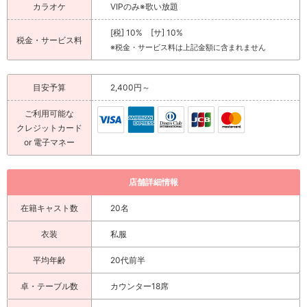
カラオケ
VIPのみ※歌い放題
[税] 10% [サ] 10%
税金・サービス料
※税金・サービス料は上記金額に含まれません
目安予算
2,400円～
ご利用可能な
クレジットカード
or 電子マネー
店舗詳細情報
在籍キャスト数
20名
衣装
私服
平均年齢
20代前半
卓・テーブル数
カウンター18席