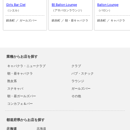
Girls Bar Ciel
朝 Ballon Lounge
Ballon Lounge
（シエル）
（アサバロンラウンジ）
（バロン）
錦糸町 ／ ガールズバー
錦糸町 ／ 朝・昼キャバクラ
錦糸町 ／ キャバクラ
業種からお店を探す
キャバクラ・ニュークラブ
クラブ
朝・昼キャバクラ
パブ・スナック
熟女系
ラウンジ
スナキャバ
ガールズバー
朝・昼ガールズバー
その他
コンカフェ＆バー
都道府県からお店を探す
北海道
北海道