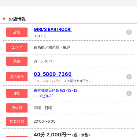
お店情報
GIRL’S BAR IRODRI
店名
イロドリ
エリア
錦糸町／錦糸町・亀戸
業種
ガールズバー
03-5809-7360
電話番号
「キャバキャバ見た」
でお問合わせ下さい
東京都墨田区錦糸3-13-12
住所
L・Yビル2F
店休日
月曜・日曜
20:00〜5:00
営業時間
40分 2,000円〜
(税・サ別)