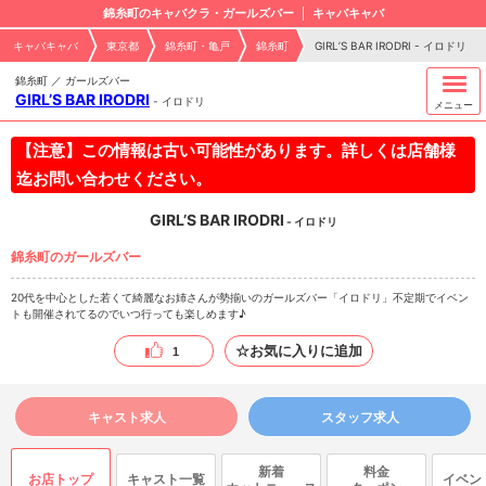
錦糸町のキャバクラ・ガールズバー
キャバキャバ
キャバキャバ
東京都
錦糸町・亀戸
錦糸町
GIRL’S BAR IRODRI - イロドリ
錦糸町 ／ ガールズバー
GIRL’S BAR IRODRI
-
イロドリ
メニュー
【注意】この情報は古い可能性があります。詳しくは店舗様
迄お問い合わせください。
GIRL’S BAR IRODRI
- イロドリ
錦糸町のガールズバー
20代を中心とした若くて綺麗なお姉さんが勢揃いのガールズバー「イロドリ」不定期でイベン
トも開催されてるのでいつ行っても楽しめます♪
☆お気に入りに追加
1
キャスト求人
スタッフ求人
新着
料金
お店トップ
キャスト一覧
イベン