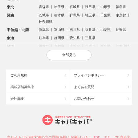
東北
青森県
岩手県
宮城県
秋田県
山形県
福島県
関東
茨城県
栃木県
群馬県
埼玉県
千葉県
東京都
神奈川県
甲信越・北陸
新潟県
富山県
石川県
福井県
山梨県
長野県
東海
岐阜県
静岡県
愛知県
三重県
関西
滋賀県
京都府
大阪府
兵庫県
奈良県
和歌山県
中国
鳥取県
島根県
岡山県
広島県
山口県
全部見る
四国
徳島県
香川県
愛媛県
高知県
九州・沖縄
福岡県
佐賀県
長崎県
熊本県
大分県
宮崎県
ご利用規約
プライバシポリシー
鹿児島県
沖縄県
掲載店舗募集中
よくある質問
人気のエリアからお店を探す
会社概要
お問い合わせ
新宿のキャバクラ
歌舞伎町のキャバクラ
札幌市のキャバクラ
すすきののキャバクラ
北新地のキャバクラ
池袋のキャバクラ
ミナミのキャバクラ
大宮のキャバクラ
新潟市のキャバクラ
六本木のキャバクラ
高崎市のキャバクラ
池袋駅（西口）のキャバクラ
池袋駅（東口）のキャバクラ
宇都宮市のキャバクラ
当サイトは20歳未満の方の閲覧を固くお断りいたします。また、20歳未満