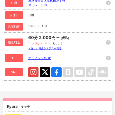
東京都墨田区江東橋3-3-5
住所
スミワート 1F
店休日
日曜
19:00〜LAST
営業時間
60分 2,000円〜
(税込)
最低料金
*「お得なクーポン」
あります
> 詳しい料金システムを見る
HP
オフィシャルHP
SNS
Kyara
- キャラ