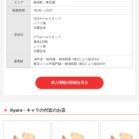
エリア
錦糸町／東京都
勤務時間
18:00～LAST
[社]ホールスタッフ
シフト制
日曜定休
店休日
[ア]ホールスタッフ
週休2日制
シフト制
日曜定休
JR中央・総武線 - 錦糸町駅 (南口) より徒歩5分
最寄駅
東京メトロ半蔵門線 - 錦糸町駅 (南口) より徒歩5分
求人情報の詳細を見る
Kyara - キャラの付近のお店