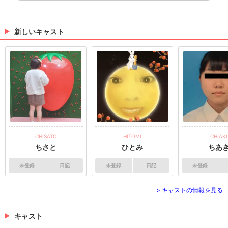
町のbarでステキなグラ...
こんばんは（＾ω＾）⭐︎まりこです！先日錦糸町のbar
るガールズバー
でステキなグラスで美味しいカクテル🍸を頂きました
😇❣️次回行ってもグラスチェックしちゃいそうです🤣
キャラも改装して1ヶ月半ぐらい経ちました👀まだ改装
新しいキャスト
（06/16 21:34）
後見てないよーって方🫢早く遊びに来てね。笑本日も
元気に営業してます♪♯錦糸町♯ガールズバー♯ダーツ♯喫
こんばんは🌝ゆうかです(^^)この間神保町のボ
煙♯錦糸町ガールズバー♯ダーツのあるガールズバー🎯
ンディーと言うカレー屋さんに行って...
こんばんは🌝ゆうかです(^^)この間神保町のボンディ
ーと言うカレー屋さんに行ってビーフカレーを食べま
した🤤とにかく美味い！！さすが神田Ｎｏ．1✨神保
町行った時は是非ボンディーのビーフカレー食べてみ
（09/07 18:14）
てください🥰リピート確定です🙋🏻‍♀️2枚目の写真はバス
ボムから出てきた『ケラトガウルス』と言う絶滅した
>
ホットニュース一覧を見る
動物らしいです…（笑）絶滅理由がこれまた笑えて『角
を生やして絶滅』したらしいんですよね😅可愛くて家
に大事に保管してあります（笑）最近涼しくなってき
CHISATO
HITOMI
CHIAKI
たので過ごしやすくなりましたね〜☀️でもまた来週辺
ちさと
ひとみ
ちあ
りから暑くなるみたいなのでコロナと風邪には気をつ
けましょう😷今日も感染対策バッチリで月曜日から元
未登録
日記
未登録
日記
未登録
気に営業してます✨#ガールズバー #錦糸町 #ガールズ
バーキャラ
> キャストの情報を見る
キャスト