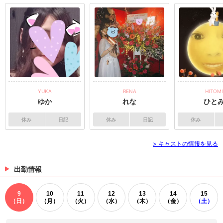
YUKA
RENA
HITOMI
ゆか
れな
ひと
休み
日記
休み
日記
休み
> キャストの情報を見る
出勤情報
9
10
11
12
13
14
15
（日）
（月）
（火）
（水）
（木）
（金）
（土）