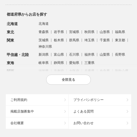
都道府県からお店を探す
北海道
北海道
東北
青森県
岩手県
宮城県
秋田県
山形県
福島県
関東
茨城県
栃木県
群馬県
埼玉県
千葉県
東京都
神奈川県
甲信越・北陸
新潟県
富山県
石川県
福井県
山梨県
長野県
東海
岐阜県
静岡県
愛知県
三重県
関西
滋賀県
京都府
大阪府
兵庫県
奈良県
和歌山県
中国
鳥取県
島根県
岡山県
広島県
山口県
全部見る
四国
徳島県
香川県
愛媛県
高知県
九州・沖縄
福岡県
佐賀県
長崎県
熊本県
大分県
宮崎県
ご利用規約
プライバシポリシー
鹿児島県
沖縄県
掲載店舗募集中
よくある質問
人気のエリアからお店を探す
会社概要
お問い合わせ
新宿のキャバクラ
歌舞伎町のキャバクラ
札幌市のキャバクラ
すすきののキャバクラ
北新地のキャバクラ
池袋のキャバクラ