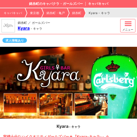
錦糸町のキャバクラ・ガールズバー
キャバキャバ
キャバキャバ
東京都
錦糸町・亀戸
錦糸町
Kyara - キャラ
錦糸町 ／ ガールズバー
Kyara
-
キャラ
メニュー
求人情報あり
Kyara
- キャラ
実績十分なハイクオリティガールズバー★『Kyara-キャラ-』☆