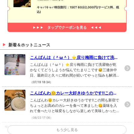
キャバキャバ特別割引：1SET 60分2,000円(サービス料、税
込)
タップで
クーポンを見る
新着＆ホットニュース
こんばんは（＾ω＾）⭐︎戻り梅雨に負けて洗濯
物が乾かなくてどうしよう...
こんばんは（＾ω＾）⭐︎戻り梅雨に負けて洗濯物が乾
かなくてどうしようか悩んでたまりこです😅三連休中
日、最終日と久々に晴れ間が続いてやっと悩みも解消
されました✨昨日たまたま御徒町の広場でやってた出
（07/19 18:34）
店でクラフトビール🍺をゲットしました😇クラフトビ
ール好きな方いたら色々教えて下さい〜三連休最終日
こんばんわ🫡カレー大好きゆうかです‼️この間
も元気に営業してます♪皆さまのご来店お待ちしてます
も新宿でちょっとお高めのカレーを食べ...
こんばんわ🫡カレー大好きゆうかです‼️この間も新宿で
⭐︎♯錦糸町♯ガールズバー♯kyara♯ダーツ♯喫煙♯錦糸町
ちょっとお高めのカレーを食べて来ました😋薬味を入
ガールズバー♯ダーツのあるガールズバー🎯
れて食べたりと味変をしながら楽しめて美味しかった
です‼️おすすめのカレー屋さんあったらぜひ教えてくだ
（06/23 17:06）
さい‼️本日も元気に営業中です🙋🏻‍♀️疲れた体にお酒を流し
込んで、じどーっと暑い日を乗り切りましょう😆#錦
こんばんは（＾ω＾）⭐︎まりこです！先日錦糸
もう少し見る
糸町#錦糸町ガールズバー#ガールズバー#ダーツのあ