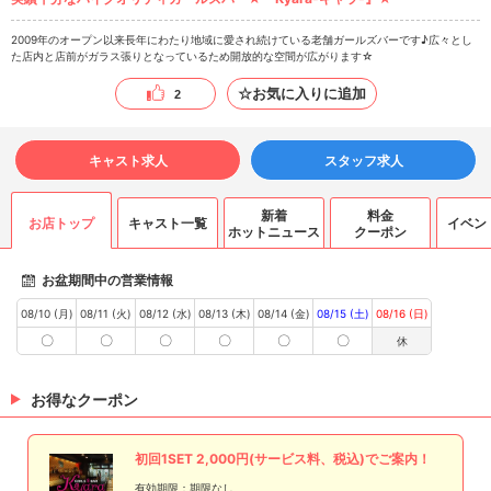
2009年のオープン以来長年にわたり地域に愛され続けている老舗ガールズバーです♪広々とし
た店内と店前がガラス張りとなっているため開放的な空間が広がります☆
☆お気に入りに追加
2
キャスト求人
スタッフ求人
新着
料金
お店トップ
キャスト一覧
イベン
ホットニュース
クーポン
お盆期間中の営業情報
08/10 (月)
08/11 (火)
08/12 (水)
08/13 (木)
08/14 (金)
08/15 (土)
08/16 (日)
〇
〇
〇
〇
〇
〇
休
お得なクーポン
初回1SET 2,000円(サービス料、税込)でご案内！
有効期限：期限なし