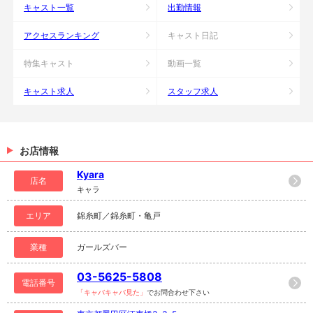
キャスト一覧
出勤情報
アクセスランキング
キャスト日記
特集キャスト
動画一覧
キャスト求人
スタッフ求人
お店情報
Kyara
店名
キャラ
エリア
錦糸町／錦糸町・亀戸
業種
ガールズバー
03-5625-5808
電話番号
「キャバキャバ見た」
でお問合わせ下さい