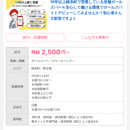
10年以上錦糸町で営業している老舗ガール
ズバー☆安心して働ける環境でガールズバ
イトデビューしてみませんか？初心者さん
大歓迎ですよ♪
給与・店舗情報
こんな方を募集中
2,500
時給
円～
給与
業種 / 職種
ガールズバー／カウンターレディ
エリア
錦糸町／東京都
19:00〜LAST
☆週1日〜OK！
☆2時間〜OK
勤務時間
☆短期勤務可
☆終電上がりOK
☆遅出出勤も可
日曜
店休日
☆週1日〜の出勤でOK
JR中央・総武線 - 錦糸町駅 (南口) より徒歩5分
最寄駅
東京メトロ半蔵門線 - 錦糸町駅 (南口) より徒歩5分