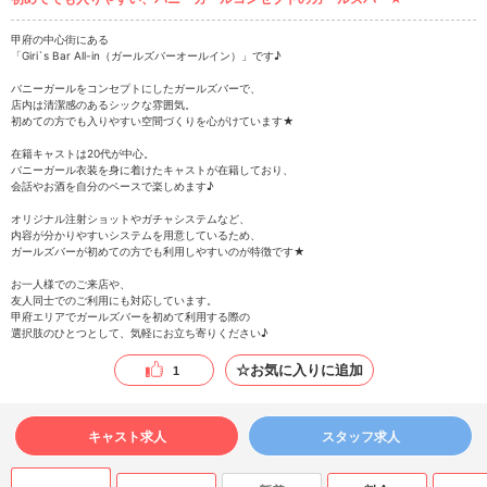
甲府の中心街にある
「Giri`s Bar All-in（ガールズバーオールイン）」です♪
バニーガールをコンセプトにしたガールズバーで、
店内は清潔感のあるシックな雰囲気。
初めての方でも入りやすい空間づくりを心がけています★
在籍キャストは20代が中心。
バニーガール衣装を身に着けたキャストが在籍しており、
会話やお酒を自分のペースで楽しめます♪
オリジナル注射ショットやガチャシステムなど、
内容が分かりやすいシステムを用意しているため、
ガールズバーが初めての方でも利用しやすいのが特徴です★
お一人様でのご来店や、
友人同士でのご利用にも対応しています。
甲府エリアでガールズバーを初めて利用する際の
選択肢のひとつとして、気軽にお立ち寄りください♪
☆お気に入りに追加
1
キャスト求人
スタッフ求人