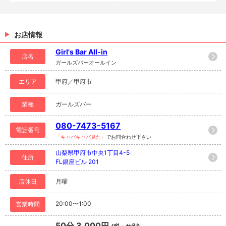
お店情報
Girl's Bar All-in
店名
ガールズバーオールイン
エリア
甲府／甲府市
業種
ガールズバー
080-7473-5167
電話番号
「キャバキャバ見た」
でお問合わせ下さい
山梨県甲府市中央1丁目4-5
住所
FL銀座ビル 201
店休日
月曜
20:00〜1:00
営業時間
50分 3,000円