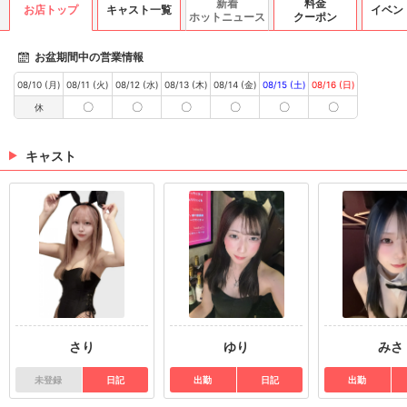
新着
料金
お店トップ
キャスト一覧
イベン
ホットニュース
クーポン
お盆期間中の営業情報
08/10 (月)
08/11 (火)
08/12 (水)
08/13 (木)
08/14 (金)
08/15 (土)
08/16 (日)
〇
〇
〇
〇
〇
〇
休
キャスト
さり
ゆり
みさ
未登録
日記
出勤
日記
出勤