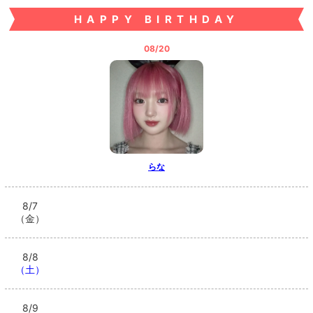
みんな早くバニーおいで！
HAPPY BIRTHDAY
15時間前
08/20
>
日記一覧を見る
らな
8/7
（金）
8/8
（土）
8/9