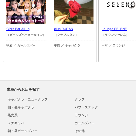
Girl's Bar All-in
club RUDAN
Lounge SELENE
（ガールズバーオールイン）
（クラブルダン）
（ラウンジセレネ）
甲府 ／ ガールズバー
甲府 ／ キャバクラ
甲府 ／ ラウンジ
業種からお店を探す
キャバクラ・ニュークラブ
クラブ
朝・昼キャバクラ
パブ・スナック
熟女系
ラウンジ
スナキャバ
ガールズバー
朝・昼ガールズバー
その他