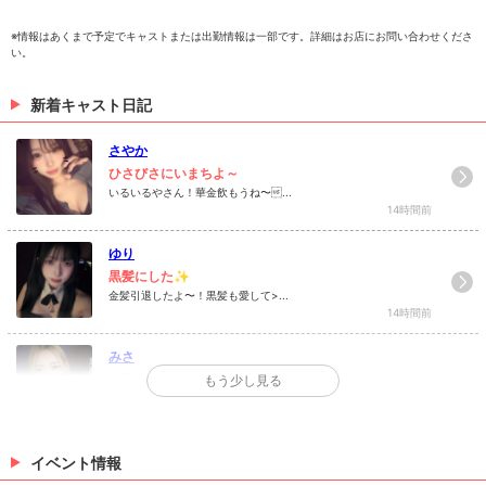
※情報はあくまで予定でキャストまたは出勤情報は一部です。詳細はお店にお問い合わせくださ
い。
ゆり
新着キャスト日記
> 出勤情報を見る
さやか
ひさびさにいまちよ～
いるいるやさん！華金飲もうね〜...
14時間前
ゆり
黒髪にした✨️
金髪引退したよ〜！黒髪も愛して>...
14時間前
みさ
出勤！
もう少し見る
華金！出勤してるよー！花火大会後に遊びに...
15時間前
なな
イベント情報
ひまだよー！！