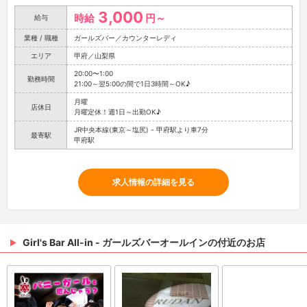
3,000
時給
円～
給与
業種 / 職種
ガールズバー／カウンターレディ
エリア
甲府／山梨県
20:00〜1:00
勤務時間
21:00～翌5:00の間で1日3時間～OK♪
月曜
店休日
月曜定休！週1日～出勤OK♪
JR中央本線(東京～塩尻) - 甲府駅より車7分
最寄駅
甲府駅
求人情報の詳細を見る
Girl's Bar All-in - ガールズバーオールインの付近のお店