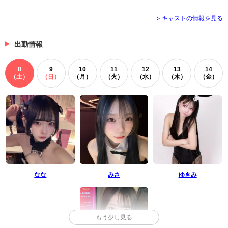
> キャストの情報を見る
出勤情報
8
9
10
11
12
13
14
（土）
（日）
（月）
（火）
（水）
（木）
（金）
なな
みさ
ゆきみ
もう少し見る