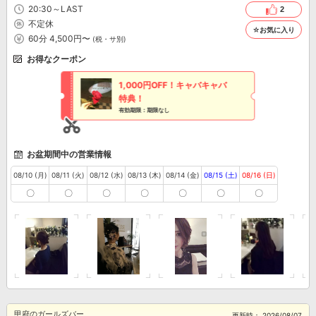
やすい料金についても、事前相談や状況に応じた対応が可能です。 おひとり様で
20:30～LAST
2
の来店や、落ち着いて飲みたい方にも選ばれており、気負わず利用しやすいクラブ
不定休
です。
☆お気に入り
60分 4,500円〜
(税・サ別)
お得なクーポン
1,000円OFF！キャバキャバ
特典！
有効期限：期限なし
お盆期間中の営業情報
08/10 (月)
08/11 (火)
08/12 (水)
08/13 (木)
08/14 (金)
08/15 (土)
08/16 (日)
〇
〇
〇
〇
〇
〇
〇
甲府のガールズバー
更新時：
2026/08/07