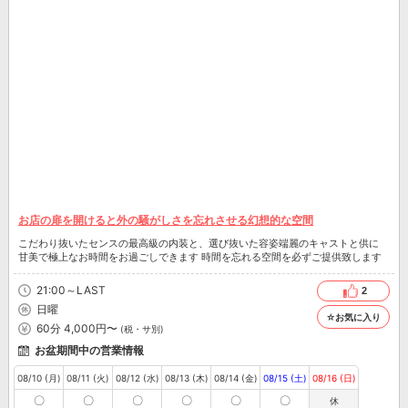
お店の扉を開けると外の騒がしさを忘れさせる幻想的な空間
こだわり抜いたセンスの最高級の内装と、選び抜いた容姿端麗のキャストと供に
甘美で極上なお時間をお過ごしできます 時間を忘れる空間を必ずご提供致します
21:00～LAST
2
日曜
☆お気に入り
60分 4,000円〜
(税・サ別)
お盆期間中の営業情報
08/10 (月)
08/11 (火)
08/12 (水)
08/13 (木)
08/14 (金)
08/15 (土)
08/16 (日)
〇
〇
〇
〇
〇
〇
休