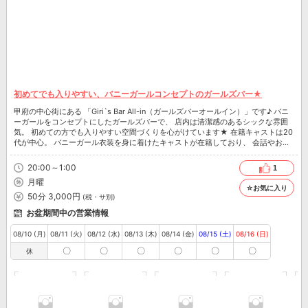
初めてでも入りやすい、バニーガールコンセプトのガールズバー★
甲府の中心街にある 「Giri`s Bar All-in（ガールズバーオールイン）」です♪ バニ
ーガールをコンセプトにしたガールズバーで、 店内は清潔感のあるシックな雰囲
気。 初めての方でも入りやすい空間づくりを心がけています★ 在籍キャストは20
代が中心。 バニーガール衣装を身に着けたキャストが在籍しており、 会話やお酒
を自分のペースで楽しめます♪ オリジナル注射ショットやガチャシステムなど、
内容が分かりやすいシステムを用意しているため、 ガールズバーが初めての方で
20:00～1:00
1
も利用しやすいのが特徴です★ お一人様でのご来店や、 友人同士でのご利用にも
月曜
対応しています。 甲府エリアでガールズバーを初めて利用する際の 選択肢のひと
☆お気に入り
つとして、気軽にお立ち寄りください♪
50分 3,000円
(税・サ別)
お盆期間中の営業情報
08/10 (月)
08/11 (火)
08/12 (水)
08/13 (木)
08/14 (金)
08/15 (土)
08/16 (日)
〇
〇
〇
〇
〇
〇
休