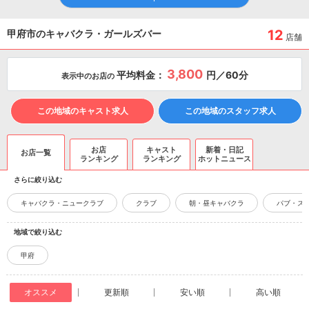
12
甲府市のキャバクラ・ガールズバー
店舗
3,800
平均料金：
円／60分
表示中のお店の
この地域のキャスト求人
この地域のスタッフ求人
お店
キャスト
新着・日記
お店一覧
ランキング
ランキング
ホットニュース
さらに絞り込む
キャバクラ・ニュークラブ
クラブ
朝・昼キャバクラ
パブ・ス
地域で絞り込む
甲府
オススメ
更新順
安い順
高い順