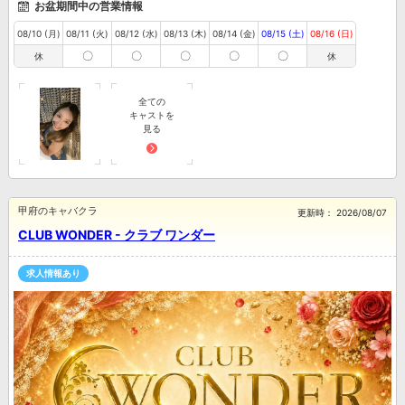
お盆期間中の営業情報
08/10 (月)
08/11 (火)
08/12 (水)
08/13 (木)
08/14 (金)
08/15 (土)
08/16 (日)
〇
〇
〇
〇
〇
休
休
全ての
キャストを
見る
甲府のキャバクラ
更新時：
2026/08/07
CLUB WONDER - クラブ ワンダー
求人情報あり