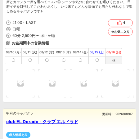
席とカウンター席を選べてコスパ◎ シーンや気分に合わせてお選びください。 甲
府イチを目指してこだわり尽くし、いつ来てもどんな場面でも当たり外れなしで楽
しめるキャバクラです♪
21:00～LAST
4
日曜
☆お気に入り
60分 2,500円〜
(税・サ別)
お盆期間中の営業情報
08/10 (月)
08/11 (火)
08/12 (水)
08/13 (木)
08/14 (金)
08/15 (土)
08/16 (日)
〇
〇
〇
〇
〇
〇
休
甲府のキャバクラ
更新時：
2026/08/07
club EL Dorado - クラブ エルドラド
求人情報あり