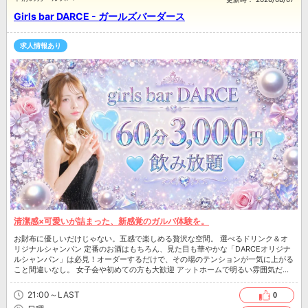
Girls bar DARCE - ガールズバーダース
求人情報あり
清潔感×可愛いが詰まった、新感覚のガルバ体験を。
お財布に優しいだけじゃない。五感で楽しめる贅沢な空間。 選べるドリンク＆オ
リジナルシャンパン 定番のお酒はもちろん、見た目も華やかな「DARCEオリジナ
ルシャンパン」は必見！オーダーするだけで、その場のテンションが一気に上がる
こと間違いなし。 女子会や初めての方も大歓迎 アットホームで明るい雰囲気だか
ら、女子同士の飲み会や、 ガールズバーデビューの方にも最適です。 コスパ最強
の60分 豊富なドリンクメニューが飲み放題で3,000円。 時間を忘れて楽しめるラ
21:00～LAST
0
インナップを取り揃えています。 日常をちょっと楽しくする、新しい夜の遊び場