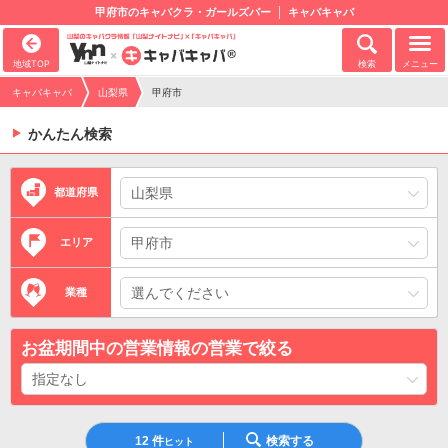
甲府市のキャバクラ・ガールズバー
キャバキャバ
地域TOP
検索
メニュー
キャバキャバ
山梨県
甲府市
かんたん検索
都道府県
エリア
業種
お盆期間中の営業情報の営業で絞る
12
件
検索する
ヒット