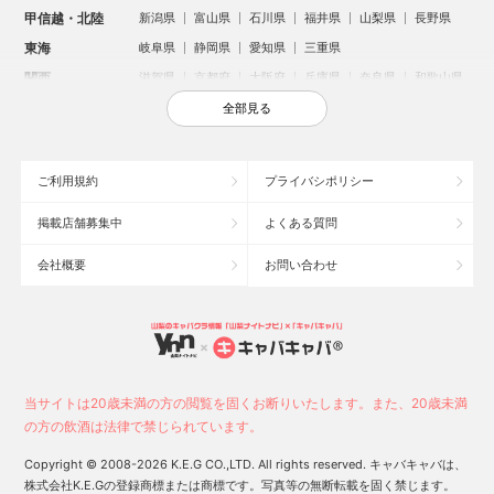
甲信越・北陸
新潟県
富山県
石川県
福井県
山梨県
長野県
東海
岐阜県
静岡県
愛知県
三重県
関西
滋賀県
京都府
大阪府
兵庫県
奈良県
和歌山県
中国
鳥取県
島根県
岡山県
広島県
山口県
全部見る
四国
徳島県
香川県
愛媛県
高知県
九州・沖縄
福岡県
佐賀県
長崎県
熊本県
大分県
宮崎県
ご利用規約
プライバシポリシー
鹿児島県
沖縄県
掲載店舗募集中
よくある質問
人気のエリアからお店を探す
会社概要
お問い合わせ
新宿のキャバクラ
歌舞伎町のキャバクラ
北新地のキャバクラ
池袋のキャバクラ
札幌市のキャバクラ
すすきののキャバクラ
ミナミのキャバクラ
大宮のキャバクラ
六本木のキャバクラ
新潟市のキャバクラ
池袋駅（西口）のキャバクラ
池袋駅（東口）のキャバクラ
高崎市のキャバクラ
福岡市のキャバクラ
当サイトは20歳未満の方の閲覧を固くお断りいたします。また、20歳未満
新潟駅前のキャバクラ
宇都宮市のキャバクラ
中洲のキャバクラ
の方の飲酒は法律で禁じられています。
上野のキャバクラ
函館市のキャバクラ
長野市のキャバクラ
Copyright © 2008-2026 K.E.G CO.,LTD. All rights reserved. キャバキャバは、
株式会社K.E.Gの登録商標または商標です。写真等の無断転載を固く禁じます。