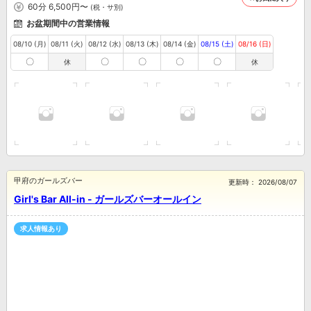
60分 6,500円〜
(税・サ別)
お盆期間中の営業情報
08/10 (月)
08/11 (火)
08/12 (水)
08/13 (木)
08/14 (金)
08/15 (土)
08/16 (日)
〇
〇
〇
〇
〇
休
休
甲府のガールズバー
更新時：
2026/08/07
Girl's Bar All-in - ガールズバーオールイン
求人情報あり