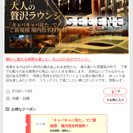
静かに流れる時間を楽しむ、大人のためのラウンジ。
在籍するのは20〜30代の魅力あふれる女性たち。 落ち着いた雰囲気の中で、 丁寧
で心配りのある接客が心地よいひとときを演出します。 店内はシンプルながらも
品のある空間で、 自然と気持ちがほどけていくような居心地の良さ。 ゆっくり会
話を楽しみたい方や、 リラックスして過ごしたい夜にぴったりです。 気取らず過
ごせる安心感と、 さりげない特別感が同時に味わえるのも魅力のひとつ。 接待は
もちろん、大切な方とのひとときにもおすすめです。 日常から少し離れて、穏や
21:00～1:00
0
かな夜を過ごしてみませんか。
月曜・日曜
☆お気に入り
お得なクーポン
「キャバキャバ見た」でご新
規様、場内指名料無料！
有効期限：期限なし