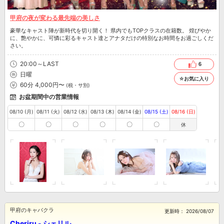
甲府の夜が変わる最先端の美しさ
豪華なキャスト陣が新時代を切り開く！ 県内でもTOPクラスの在籍数。 煌びやか
に、艶やかに、可憐に彩るキャスト達とアナタだけの特別なお時間をお過ごしくだ
さい。
20:00～LAST
6
日曜
☆お気に入り
60分 4,000円〜
(税・サ別)
お盆期間中の営業情報
08/10 (月)
08/11 (火)
08/12 (水)
08/13 (木)
08/14 (金)
08/15 (土)
08/16 (日)
〇
〇
〇
〇
〇
〇
休
甲府のキャバクラ
更新時：
2026/08/07
Cheriru - シェリル