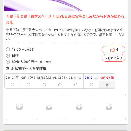
☆県下初＆県下最大スペース☆ LIVE＆SHOWを楽しみながらお酒が飲める
お店
☆県下初＆県下最大スペース☆ LIVE＆SHOWを楽しみながらお酒が飲めます♪ 客
席MAX70over!!団体様でもゆったりとおくつろぎ頂けますので、是非お越しくださ
い。
19:00～LAST
4
日曜
☆お気に入り
60分 3,000円〜
(税・サ別)
お盆期間中の営業情報
08/10 (月)
08/11 (火)
08/12 (水)
08/13 (木)
08/14 (金)
08/15 (土)
08/16 (日)
〇
〇
〇
〇
〇
〇
休