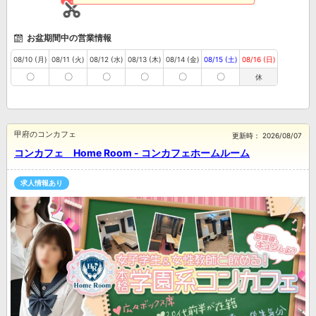
お盆期間中の営業情報
08/10 (月)
08/11 (火)
08/12 (水)
08/13 (木)
08/14 (金)
08/15 (土)
08/16 (日)
〇
〇
〇
〇
〇
〇
休
甲府のコンカフェ
更新時：
2026/08/07
コンカフェ Home Room - コンカフェホームルーム
求人情報あり