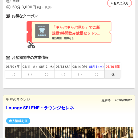
日曜
を覗いてみませんか？
☆お気に入り
60分 3,000円
(税・サ別)
お得なクーポン
「キャバキャバ見た」でご新
規様1時間飲み放題セット500
円引き
有効期限：期限なし
お盆期間中の営業情報
08/10 (月)
08/11 (火)
08/12 (水)
08/13 (木)
08/14 (金)
08/15 (土)
08/16 (日)
〇
〇
〇
〇
〇
〇
休
甲府のラウンジ
更新時：
2026/08/07
Lounge SELENE - ラウンジセレネ
求人情報あり