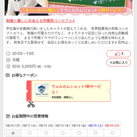
制服と癒しに出会える学園系コンカフェ♪
学生服や女教師の装いをしたキャストが迎えてくれる、 世界観重視の本格コンセ
プトカフェ。 制服の可愛さだけでなく、キャラクター設定に沿った自然な距離感
の接客で、 まるで学園ドラマのワンシーンに入り込んだような感覚を味わえま
す。 初来店でも緊張せず、会話とお酒をゆっくりお楽しみいただけます♪ 店内は
ボックス席を多く配置した開放感のある雰囲気。 周囲を気にせず過ごせるため、
友人との飲み会やデート、少人数での利用にも最適です。 カウンター5席、ボック
20:00～1:00
3
ス8卓、特別感あふれるVIP席も完備。 日常から少し離れて、心がほどけるひとと
月曜
きをお楽しみください。
☆お気に入り
50分 3,000円
(税・サ別)
お得なクーポン
ウェルカムショット1杯サービ
ス！
有効期限：期限なし
お盆期間中の営業情報
08/10 (月)
08/11 (火)
08/12 (水)
08/13 (木)
08/14 (金)
08/15 (土)
08/16 (日)
〇
〇
〇
〇
〇
〇
休