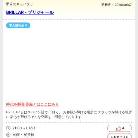
甲府のキャバクラ
更新時：
2026/08/07
BRILLAR - ブリジャール
求人情報あり
時代を翻弄 高級とはここにあり
BRILLAR とはスペイン語で 『輝く』 お客様が輝ける場所に スタッフが輝ける場所
に 誰もが輝けるそんな空間をご用意しております
21:00～LAST
4
日曜・祝祭日
☆お気に入り