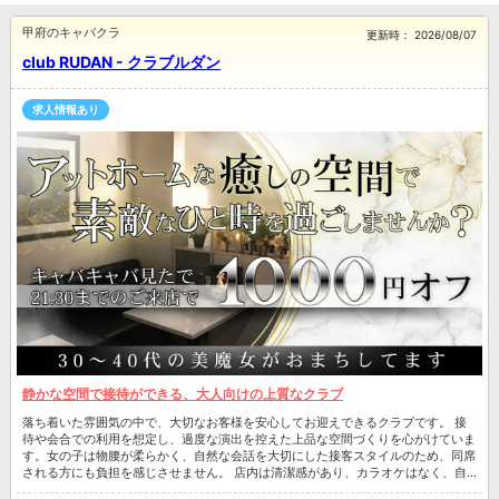
甲府のキャバクラ
更新時：
2026/08/07
club RUDAN - クラブルダン
求人情報あり
静かな空間で接待ができる、大人向けの上質なクラブ
落ち着いた雰囲気の中で、大切なお客様を安心してお迎えできるクラブです。 接
待や会合での利用を想定し、過度な演出を控えた上品な空間づくりを心がけていま
す。女の子は物腰が柔らかく、自然な会話を大切にした接客スタイルのため、同席
される方にも負担を感じさせません。 店内は清潔感があり、カラオケはなく、自
動ピアノ演奏が流れる静かな環境でお酒を楽しめます。 初めての方が不安を感じ