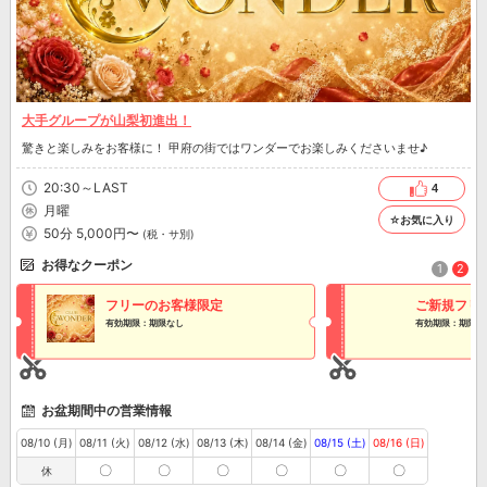
大手グループが山梨初進出！
驚きと楽しみをお客様に！ 甲府の街ではワンダーでお楽しみくださいませ♪
20:30～LAST
4
月曜
☆お気に入り
50分 5,000円〜
(税・サ別)
お得なクーポン
1
2
フリーのお客様限定
ご新規フリ
有効期限：期限なし
有効期限：期限な
お盆期間中の営業情報
08/10 (月)
08/11 (火)
08/12 (水)
08/13 (木)
08/14 (金)
08/15 (土)
08/16 (日)
〇
〇
〇
〇
〇
〇
休