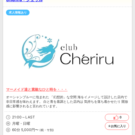
求人情報あり
マーメイド達と素敵なひと時を・・・
オーシャンブルーに包まれた 「幻想的」な空間 海をイメージして設計した店内で
非日常感を味わえます。 白と青を基調とした店内は 気持ちを落ち着かせたり 開放
感に影響されると言われています。
21:00～LAST
0
月曜・日曜
☆お気に入り
60分 5,000円〜
(税・サ別)