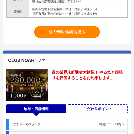
曜日応相談!!気軽に相談して下さい♪
福岡市営地下鉄空港線 - 中洲川端駅より徒歩3分
最寄駅
福岡市営地下鉄箱崎線 - 中洲川端駅より徒歩3分
求人情報の詳細を見る
CLUB NOAH
- ノア
夜の業界未経験者大歓迎！ やる気と頑張
りを評価することをお約束します。
給与・店舗情報
こだわりポイント
時給：1,000円～
［ア］ホールスタッフ