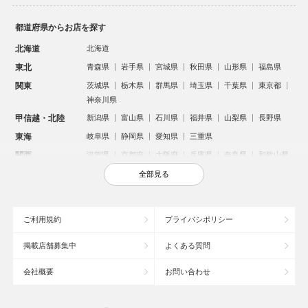
都道府県からお店を探す
北海道
北海道
東北
青森県
岩手県
宮城県
秋田県
山形県
福島県
関東
茨城県
栃木県
群馬県
埼玉県
千葉県
東京都
神奈川県
甲信越・北陸
新潟県
富山県
石川県
福井県
山梨県
長野県
東海
岐阜県
静岡県
愛知県
三重県
関西
滋賀県
京都府
大阪府
兵庫県
奈良県
和歌山県
中国
鳥取県
島根県
岡山県
広島県
山口県
全部見る
四国
徳島県
香川県
愛媛県
高知県
九州・沖縄
福岡県
佐賀県
長崎県
熊本県
大分県
宮崎県
ご利用規約
プライバシポリシー
鹿児島県
沖縄県
掲載店舗募集中
よくある質問
人気のエリアからお店を探す
会社概要
お問い合わせ
新宿のキャバクラ
歌舞伎町のキャバクラ
北新地のキャバクラ
池袋のキャバクラ
札幌市のキャバクラ
すすきののキャバクラ