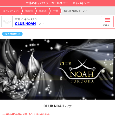
中洲のキャバクラ・ガールズバー
キャバキャバ
キャバキャバ
福岡県
福岡市
中洲
CLUB NOAH - ノア
中洲 ／ キャバクラ
CLUB NOAH
-
ノア
メニュー
求人情報あり
CLUB NOAH
- ノア
中洲の夜の遊び場『CLUB NOAH』