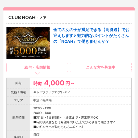
CLUB NOAH
- ノア
全ての女の子が満足できる【高待遇】でお
迎えします♪ 魅力的なポイントがたくさん
の『NOAH』で働きませんか？
給与・店舗情報
こんな方を募集中
4,000
時給
円～
給与
業種 / 職種
キャバクラ／フロアレディ
エリア
中洲／福岡県
20:00〜1:00
20:00～1:00
勤務時間
■週1日・1日3時間～・終電まで・遅出勤務OK
■時間や頻度などは希望を聞いた上で決めさせて頂きます♪
■レギュラー出勤ももちろんOKです
日曜
店休日