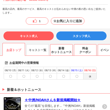
最高の店内、最高のサービス、最高のキャストが忘れられない中洲の夜の思い出をご提供いた
します…
☆お気に入りに追加
1
キャスト求人
スタッフ求人
新着
料金
お店トップ
キャスト一覧
イベン
ホットニュース
クーポン
お盆期間中の営業情報
08/10 (月)
08/11 (火)
08/12 (水)
08/13 (木)
08/14 (金)
08/15 (土)
08/16 (日)
〇
〇
〇
〇
〇
〇
休
新着＆ホットニュース
☆中洲/NOAHさんを新規掲載開始☆
全ての”最高”を目指します…『中洲/NOAH』新規掲載