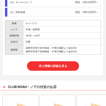
月給：260,000円～
［正］ホールスタッフ
月給：280,000円～
［正］幹部候補
業種
キャバクラ
エリア
中洲／福岡県
勤務時間
18:00～LAST
店休日
日曜
福岡市営地下鉄空港線 - 中洲川端駅より徒歩3分
最寄駅
福岡市営地下鉄箱崎線 - 中洲川端駅より徒歩3分
求人情報の詳細を見る
CLUB NOAH - ノアの付近のお店