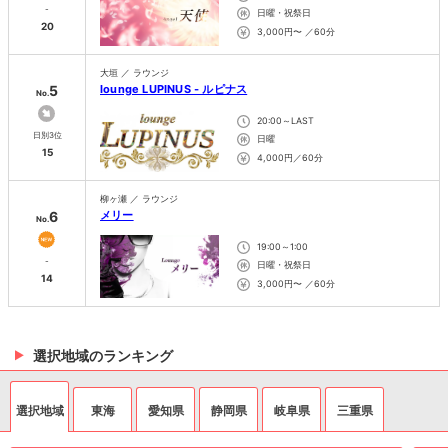
-
日曜・祝祭日
20
3,000円〜 ／60分
大垣 ／ ラウンジ
5
lounge LUPINUS - ルピナス
No.
20:00～LAST
日別3位
日曜
15
4,000円／60分
柳ヶ瀬 ／ ラウンジ
6
メリー
No.
19:00～1:00
-
日曜・祝祭日
14
3,000円〜 ／60分
選択地域のランキング
選択地域
東海
愛知県
静岡県
岐阜県
三重県