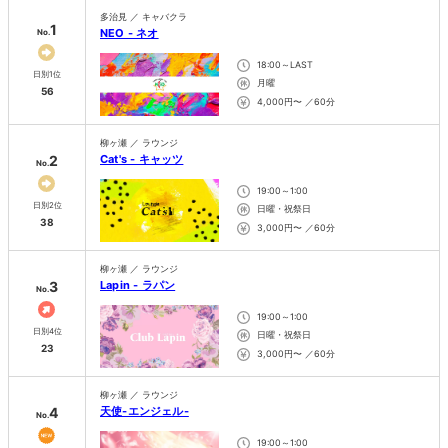
多治見 ／ キャバクラ
1
NEO - ネオ
No.
18:00～LAST
日別1位
月曜
56
4,000円〜 ／60分
柳ヶ瀬 ／ ラウンジ
2
Cat's - キャッツ
No.
19:00～1:00
日別2位
日曜・祝祭日
38
3,000円〜 ／60分
柳ヶ瀬 ／ ラウンジ
3
Lapin - ラパン
No.
19:00～1:00
日別4位
日曜・祝祭日
23
3,000円〜 ／60分
柳ヶ瀬 ／ ラウンジ
4
天使-エンジェル-
No.
19:00～1:00