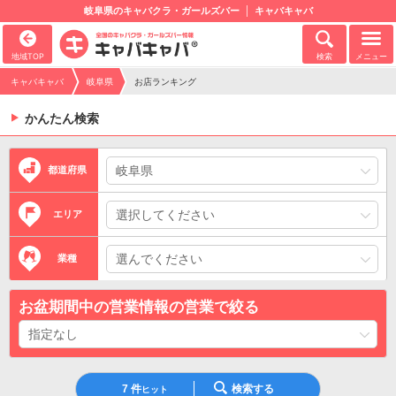
岐阜県のキャバクラ・ガールズバー
キャバキャバ
地域TOP
検索
メニュー
キャバキャバ
岐阜県
お店ランキング
かんたん検索
都道府県
エリア
業種
お盆期間中の営業情報の営業で絞る
7
件
検索する
ヒット