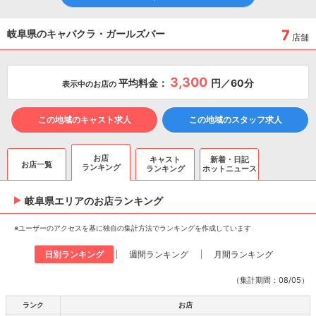
7
岐阜県のキャバクラ・ガールズバー
店舗
3,300
平均料金：
円／60分
表示中のお店の
この地域のキャスト求人
この地域のスタッフ求人
お店
キャスト
新着・日記
お店一覧
ランキング
ランキング
ホットニュース
岐阜県エリアのお店ランキング
※ユーザーのアクセスを基に独自の集計方法でランキングを作成しています
日別ランキング
週間ランキング
月間ランキング
（集計期間：08/05）
ランク
お店