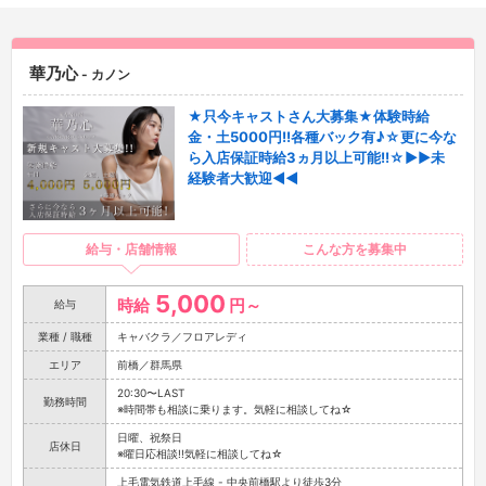
華乃心
- カノン
★只今キャストさん大募集★体験時給
金・土5000円!!各種バック有♪☆更に今な
ら入店保証時給3ヵ月以上可能!!☆▶▶未
経験者大歓迎◀◀
給与・店舗情報
こんな方を募集中
5,000
時給
円～
給与
業種 / 職種
キャバクラ／フロアレディ
エリア
前橋／群馬県
20:30〜LAST
勤務時間
※時間帯も相談に乗ります。気軽に相談してね☆
日曜、祝祭日
店休日
※曜日応相談!!気軽に相談してね☆
上毛電気鉄道上毛線 - 中央前橋駅より徒歩3分