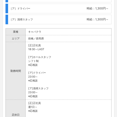
時給：1,300円～
［ア］ドライバー
時給：1,300円～
［ア］清掃スタッフ
業種
キャバクラ
エリア
前橋／群馬県
[正]正社員
18:30～LAST
[ア]ホールスタッフ
シフト制
※応相談
勤務時間
[ア]ドライバー
23:00～
※応相談
[ア]清掃スタッフ
23:00～
※応相談
[正]正社員
週1日～
※応相談
店休日