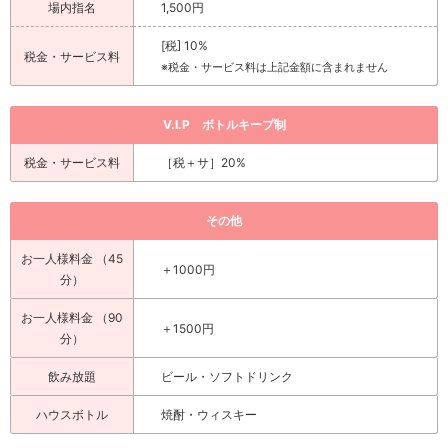
場内指名
1,500円
[税] 10%
税金・サービス料
※税金・サービス料は上記金額に含まれません
V.I.P ボトルキープ制
税金・サービス料
［税＋サ］20%
その他
お一人様料金 （45
＋1000円
分）
お一人様料金 （90
＋1500円
分）
飲み放題
ビール・ソフトドリンク
ハウスボトル
焼酎・ウィスキー