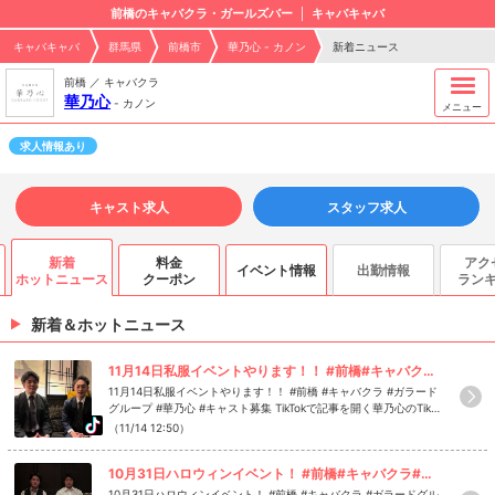
前橋のキャバクラ・ガールズバー
キャバキャバ
キャバキャバ
群馬県
前橋市
華乃心 - カノン
新着ニュース
前橋 ／ キャバクラ
華乃心
-
カノン
メニュー
求人情報あり
キャスト求人
スタッフ求人
新着
料金
アク
イベント情報
出勤情報
ホットニュース
クーポン
ラン
新着＆ホットニュース
11月14日私服イベントやります！！ #前橋#キャバクラ#ガラードグループ#華乃心#キャスト募集
11月14日私服イベントやります！！ #前橋 #キャバクラ #ガラード
グループ #華乃心 #キャスト募集 TikTokで記事を開く華乃心のTikT
okのフォローといいね！もお願いします❤
（11/14 12:50）
10月31日ハロウィンイベント！ #前橋#キャバクラ#ガラードグループ#華乃心#ハロウィンイベント
10月31日ハロウィンイベント！ #前橋 #キャバクラ #ガラードグル