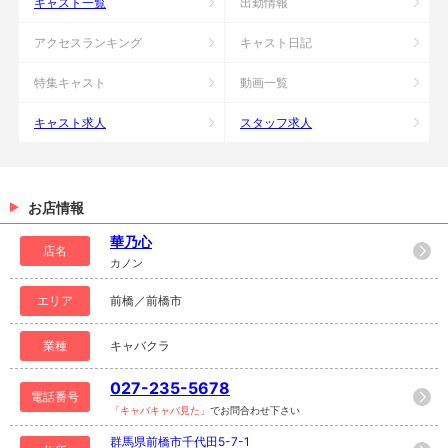
キャスト一覧
出勤情報
アクセスランキング
キャスト日記
特集キャスト
動画一覧
キャスト求人
スタッフ求人
お店情報
華乃心
店名
カノン
エリア
前橋／前橋市
業種
キャバクラ
027-235-5678
電話番号
「キャバキャバ見た」
でお問合わせ下さい
群馬県前橋市千代田5-7-1