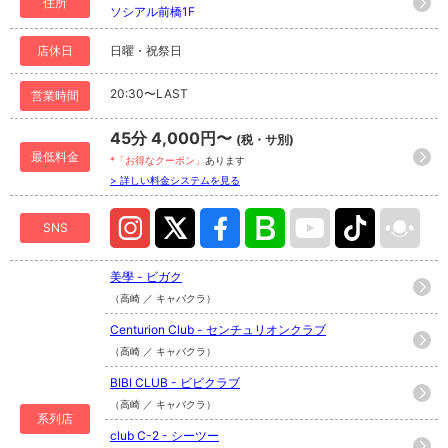
住所
ソシアル前橋1F
店休日
日曜・祝祭日
20:30〜LAST
営業時間
45分 4,000円〜
(税・サ別)
最低料金
*「お得なクーポン」
あります
> 詳しい料金システムを見る
SNS
美學 - ビガク
（高崎 ／ キャバクラ）
Centurion Club - センチュリオンクラブ
（高崎 ／ キャバクラ）
BIBI CLUB - ビビクラブ
（高崎 ／ キャバクラ）
系列店
club C-2 - シーツー