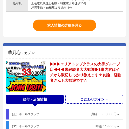
最寄駅
上毛電気鉄道上毛線 - 城東駅より徒歩10分
JR両毛線 - 前橋駅より徒歩11分
求人情報の詳細を見る
華乃心
- カノン
▶▶▶エリアトップクラスの大手グループ
店◀◀◀ 未経験者大大歓迎!!仕事内容はイ
チから親切しっかり教えます☆勿論、経験
者さんも大歓迎です☆
給与・店舗情報
こだわりポイント
月給：300,000円～
［正］ホールスタッフ
時給：1,800円～
［ア］ホールスタッフ