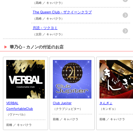
（高崎 ／ キャバクラ）
The Queen Club - ザクイーンクラブ
（高崎 ／ キャバクラ）
月読 - ツクヨミ
（太田 ／ キャバクラ）
華乃心 - カノンの付近のお店
VERBAL
Club Jupiter
きんぎょ
ComfortableClub
（クラブジュピター）
（キンギョ）
（ヴァーバル）
前橋 ／ キャバクラ
前橋 ／ キャバクラ
前橋 ／ キャバクラ