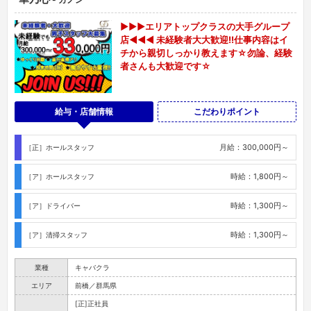
▶▶▶エリアトップクラスの大手グループ
店◀◀◀ 未経験者大大歓迎!!仕事内容はイ
チから親切しっかり教えます☆勿論、経験
者さんも大歓迎です☆
給与・店舗情報
こだわりポイント
月給：300,000円～
［正］ホールスタッフ
時給：1,800円～
［ア］ホールスタッフ
時給：1,300円～
［ア］ドライバー
時給：1,300円～
［ア］清掃スタッフ
業種
キャバクラ
エリア
前橋／群馬県
[正]正社員