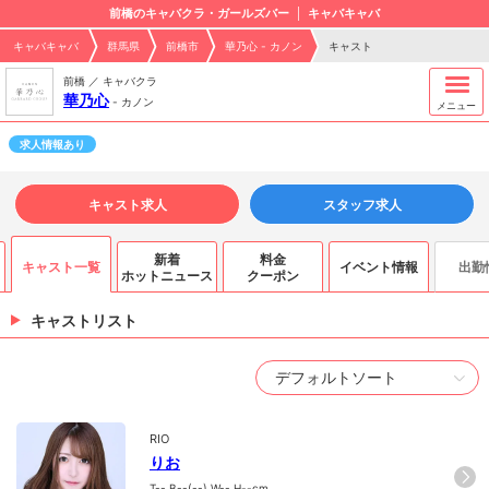
前橋のキャバクラ・ガールズバー
キャバキャバ
キャバキャバ
群馬県
前橋市
華乃心 - カノン
キャスト
前橋 ／ キャバクラ
華乃心
-
カノン
メニュー
求人情報あり
キャスト求人
スタッフ求人
新着
料金
キャスト一覧
イベント情報
出勤
ホットニュース
クーポン
キャストリスト
RIO
りお
T--.B--(--).W--.H--cm