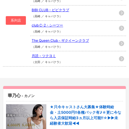
（高崎 ／ キャバクラ）
BIBI CLUB - ビビクラブ
（高崎 ／ キャバクラ）
系列店
club C-2 - シーツー
（高崎 ／ キャバクラ）
The Queen Club - ザクイーンクラブ
（高崎 ／ キャバクラ）
月読 - ツクヨミ
（太田 ／ キャバクラ）
華乃心
- カノン
★只今キャストさん大募集★体験時給
金・土5000円!!各種バック有♪☆更に今な
ら入店保証時給3ヵ月以上可能!!☆▶▶未
経験者大歓迎◀◀