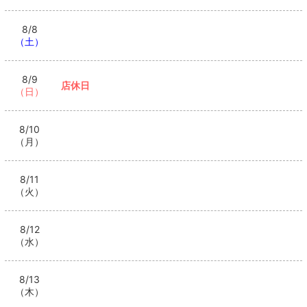
記事を開く華乃心のTikTokのフォローといいね！もお
願いします❤
（04/06 04:46）
8/8
（土）
>
ホットニュース一覧を見る
8/9
店休日
（日）
8/10
（月）
8/11
（火）
8/12
（水）
8/13
（木）