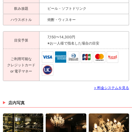
飲み放題
ビール・ソフトドリンク
ハウスボトル
焼酎・ウィスキー
7,150〜14,300円
目安予算
※お一人様で指名した場合の目安
ご利用可能な
クレジットカード
or 電子マネー
> 料金システムを見る
店内写真