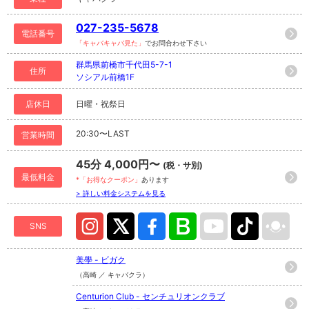
027-235-5678
電話番号
「キャバキャバ見た」
でお問合わせ下さい
群馬県前橋市千代田5-7-1
住所
ソシアル前橋1F
店休日
日曜・祝祭日
20:30〜LAST
営業時間
45分 4,000円〜
(税・サ別)
最低料金
*「お得なクーポン」
あります
> 詳しい料金システムを見る
SNS
美學 - ビガク
（高崎 ／ キャバクラ）
Centurion Club - センチュリオンクラブ