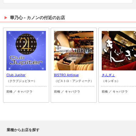
華乃心 - カノンの付近のお店
Club Jupiter
BISTRO Antique
きんぎょ
（クラブジュピター）
（ビストロ・アンティーク）
（キンギョ）
前橋 ／ キャバクラ
前橋 ／ キャバクラ
前橋 ／ キャバクラ
業種からお店を探す