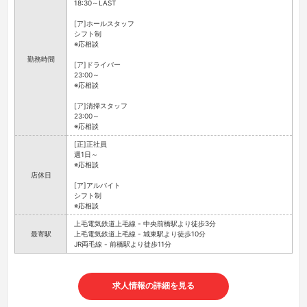
18:30～LAST
[ア]ホールスタッフ
シフト制
※応相談
勤務時間
[ア]ドライバー
23:00～
※応相談
[ア]清掃スタッフ
23:00～
※応相談
[正]正社員
週1日～
※応相談
店休日
[ア]アルバイト
シフト制
※応相談
上毛電気鉄道上毛線 - 中央前橋駅より徒歩3分
最寄駅
上毛電気鉄道上毛線 - 城東駅より徒歩10分
JR両毛線 - 前橋駅より徒歩11分
求人情報の詳細を見る