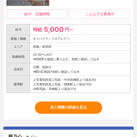
給与・店舗情報
こんな方を募集中
5,000
時給
円～
給与
業種 / 職種
キャバクラ／フロアレディ
エリア
前橋／群馬県
20:30〜LAST
勤務時間
※時間帯も相談に乗ります。気軽に相談してね☆
日曜、祝祭日
店休日
※曜日応相談!!気軽に相談してね☆
上毛電気鉄道上毛線 - 中央前橋駅より徒歩3分
最寄駅
上毛電気鉄道上毛線 - 城東駅より徒歩10分
JR両毛線 - 前橋駅より徒歩11分
求人情報の詳細を見る
華乃心
- カノン