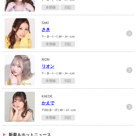
未登録
日記
SAKI
さき
T--.B--(--).W--.H--cm
未登録
日記
RION
リオン
T--.B--(--).W--.H--cm
未登録
日記
KAEDE
かえで
T160.B--(F).W--.H--cm
未登録
日記
新着＆ホットニュース