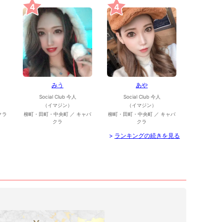
4
4
みう
あや
Social Club 今人
Social Club 今人
（イマジン）
（イマジン）
クラ
柳町・田町・中央町 ／ キャバ
柳町・田町・中央町 ／ キャバ
クラ
クラ
>
ランキングの続きを見る