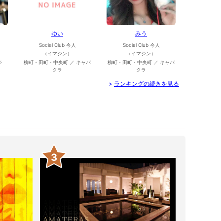
ゆい
みう
Social Club 今人
Social Club 今人
（イマジン）
（イマジン）
ジ
柳町・田町・中央町 ／ キャバ
柳町・田町・中央町 ／ キャバ
クラ
クラ
>
ランキングの続きを見る
3