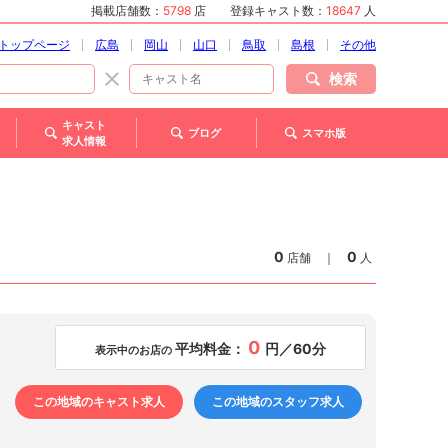
掲載店舗数：
5798
店
登録キャスト数：
18647
人
トップページ
広島
岡山
山口
鳥取
島根
その他
検索
キャスト
ブログ
スマホ版
求人情報
0
0
店舗
｜
人
0
平均料金：
円／60分
表示中のお店の
この地域のキャスト求人
この地域のスタッフ求人