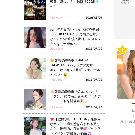
熊谷、燃ゆ。うちわ祭り2026🎐
◦°⁺
120 view
2026/08/01
美人すぎる“歌うキャバ嬢”♡中洲
「CLUB ESCAPE」乃南はるサン
がABEMAに出演！夢はドレスレン
タルを九州全体へ
280 view
2026/07/28
1
👑群馬県高崎市『HALIFA
TAKASAKI （ハリファタカサ
キ）』ゆいさん8月1日ファイナル
イベント😢
110 view
2026/07/28
🎂群馬県高崎市『Club Rilib（リ
リブ）』 にてもかさんのバースデ
ーイベントを開催ꔛ🎉ˎˊ˗
138 view
2026/07/25
N
（
🎀【歌舞伎町『EDITION』東條み
流川・薬研
なサン】一瞬で惹き込まれる美し
さと、圧倒的な存在感💞ピックア
ップグラビア撮影レポ📸💟