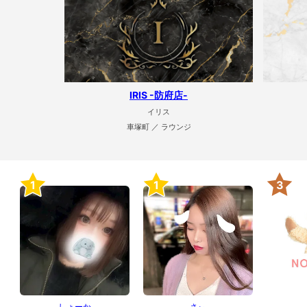
IRIS -防府店-
イリス
車塚町 ／ ラウンジ
1
1
3
しょーか
さぃ