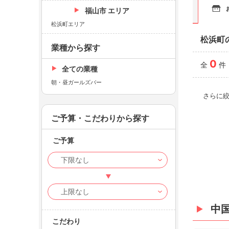
福山市 エリア
松浜町エリア
松浜町
業種から探す
0
全
件
全ての業種
朝・昼ガールズバー
さらに
ご予算・こだわりから探す
ご予算
中
こだわり