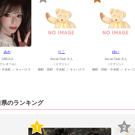
みか
りこ
ゆい
CREOLE
Social Club 今人
Social Club 今人
クレオール）
（イマジン）
（イマジン）
・中央町 ／ キャバクラ
柳町・田町・中央町 ／ キャバクラ
柳町・田町・中央町 ／ キャバ
口県のランキング
1
2