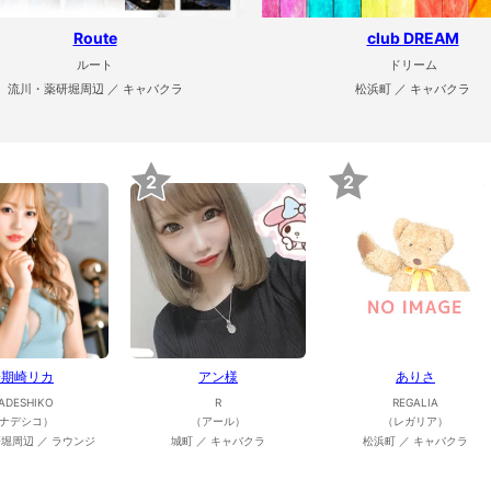
Route
club DREAM
ルート
ドリーム
流川・薬研堀周辺 ／ キャバクラ
松浜町 ／ キャバクラ
2
2
一期崎リカ
アン様
ありさ
ADESHIKO
R
REGALIA
ナデシコ）
（アール）
（レガリア）
堀周辺 ／ ラウンジ
城町 ／ キャバクラ
松浜町 ／ キャバクラ