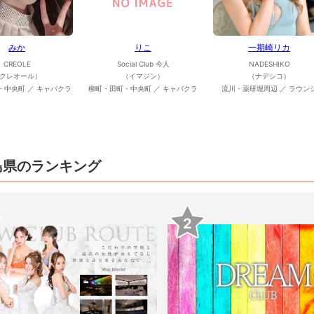
みか
りこ
一期崎リカ
CREOLE
Social Club 今人
NADESHIKO
クレオール）
（イマジン）
（ナデシコ）
・中央町 ／ キャバクラ
柳町・田町・中央町 ／ キャバクラ
流川・薬研堀周辺 ／ ラウン
島県のランキング
2