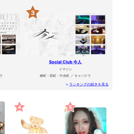
3
Social Club 今人
イマジン
ラ
柳町・田町・中央町 ／ キャバクラ
>
ランキングの続きを見る
4
5