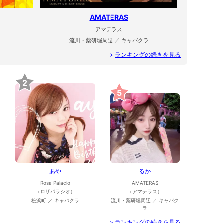
AMATERAS
アマテラス
流川・薬研堀周辺 ／ キャバクラ
>
ランキングの続きを見る
2
5
あや
るか
Rosa Palacio
AMATERAS
（ロザパラシオ）
（アマテラス）
松浜町 ／ キャバクラ
流川・薬研堀周辺 ／ キャバク
ラ
>
ランキングの続きを見る