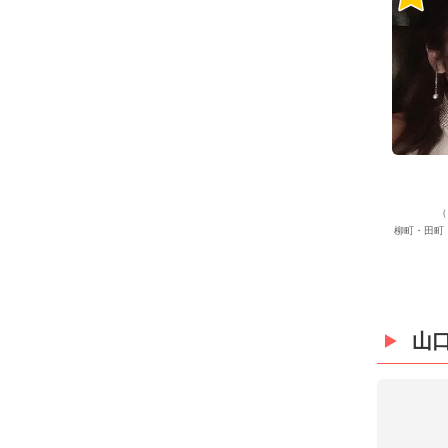
（
柳町・田町
山