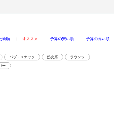
更新順
オススメ
予算の安い順
予算の高い順
パブ・スナック
熟女系
ラウンジ
バー