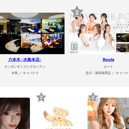
2
六本木 -水島本店-
Route
ロッポンギミズシマホンテン
ルート
水島 ／ キャバクラ
流川・薬研堀周辺 ／ キャバク
2
2