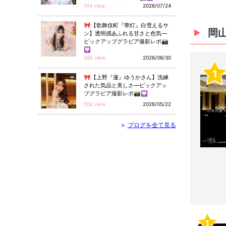
104 view
2026/07/24
🎀【歌舞伎町『華灯』白雪えるサ
岡
ン】透明感あふれる甘さと色気—
ピックアップグラビア撮影レポ📸
💟
260 view
2026/06/30
1
🎀【上野『蓮』ゆうかさん】洗練
された気品と美しさ—ピックアッ
プグラビア撮影レポ📸💟
502 view
2026/05/22
>
ブログを全て見る
1