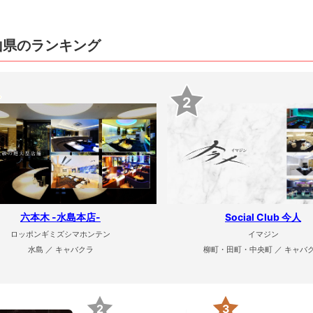
山県のランキング
2
六本木 -水島本店-
Social Club 今人
ロッポンギミズシマホンテン
イマジン
水島 ／ キャバクラ
柳町・田町・中央町 ／ キャバ
2
3