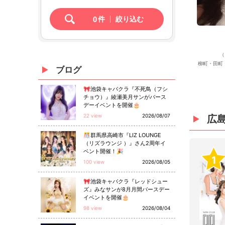
0
件
絞り込む
（
柳町・田町
ブログ
🎀池袋キャバクラ『不死鳥（フシ
チョウ）』綾瀬美月サンがバース
デーイベントを開催🎂
22 view
2026/08/07
広
🎊群馬県高崎市『LIZ LOUNGE
（リズラウンジ ）』さん2周年イ
ベント開催！🎉
1
100 view
2026/08/05
🎀池袋キャバクラ『レッドシュー
ズ』みなサンが8月月間バースデー
イベントを開催🎂
98 view
2026/08/04