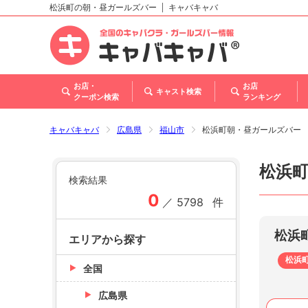
松浜町の朝・昼ガールズバー
キャバキャバ
北海道
東北
関東
甲信越・北陸
東海
関西
中国
四国
九州・沖縄
トップ
お店・
お店
キャスト検索
クーポン検索
ランキング
キャバキャバ
広島県
福山市
松浜町朝・昼ガールズバー
松浜
検索結果
0
／
5798
件
松浜
エリアから探す
松浜
全国
広島県