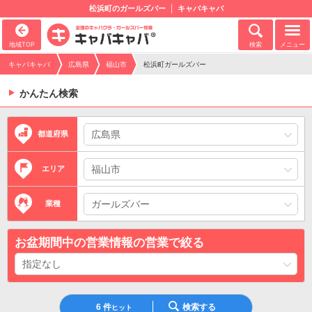
松浜町のガールズバー
キャバキャバ
地域TOP
検索
メニュー
キャバキャバ
広島県
福山市
松浜町ガールズバー
かんたん検索
都道府県
エリア
業種
お盆期間中の営業情報の営業で絞る
6
件
検索する
ヒット