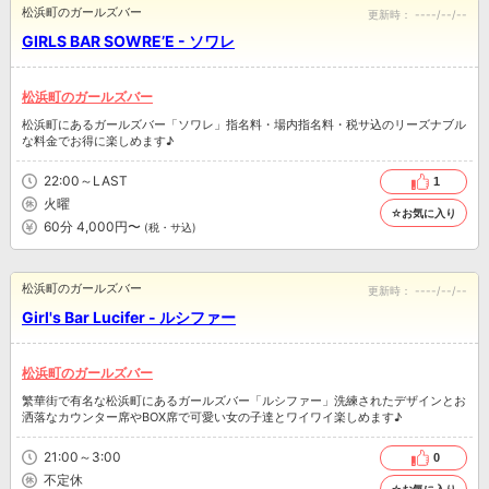
松浜町のガールズバー
更新時：
----/--/--
GIRLS BAR SOWRE’E - ソワレ
松浜町のガールズバー
松浜町にあるガールズバー「ソワレ」指名料・場内指名料・税サ込のリーズナブル
な料金でお得に楽しめます♪
22:00～LAST
1
火曜
☆お気に入り
60分 4,000円〜
(税・サ込)
松浜町のガールズバー
更新時：
----/--/--
Girl's Bar Lucifer - ルシファー
松浜町のガールズバー
繁華街で有名な松浜町にあるガールズバー「ルシファー」洗練されたデザインとお
洒落なカウンター席やBOX席で可愛い女の子達とワイワイ楽しめます♪
21:00～3:00
0
不定休