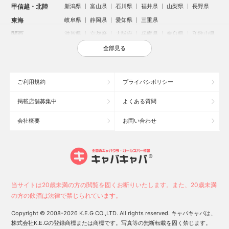
甲信越・北陸
新潟県
富山県
石川県
福井県
山梨県
長野県
東海
岐阜県
静岡県
愛知県
三重県
関西
滋賀県
京都府
大阪府
兵庫県
奈良県
和歌山県
中国
鳥取県
島根県
岡山県
広島県
山口県
全部見る
四国
徳島県
香川県
愛媛県
高知県
九州・沖縄
福岡県
佐賀県
長崎県
熊本県
大分県
宮崎県
ご利用規約
プライバシポリシー
鹿児島県
沖縄県
掲載店舗募集中
よくある質問
人気のエリアからお店を探す
会社概要
お問い合わせ
新宿のキャバクラ
歌舞伎町のキャバクラ
北新地のキャバクラ
池袋のキャバクラ
札幌市のキャバクラ
すすきののキャバクラ
ミナミのキャバクラ
大宮のキャバクラ
六本木のキャバクラ
新潟市のキャバクラ
池袋駅（西口）のキャバクラ
池袋駅（東口）のキャバクラ
高崎市のキャバクラ
福岡市のキャバクラ
当サイトは20歳未満の方の閲覧を固くお断りいたします。また、20歳未満
新潟駅前のキャバクラ
宇都宮市のキャバクラ
中洲のキャバクラ
の方の飲酒は法律で禁じられています。
上野のキャバクラ
函館市のキャバクラ
長野市のキャバクラ
Copyright © 2008-2026 K.E.G CO.,LTD. All rights reserved. キャバキャバは、
株式会社K.E.Gの登録商標または商標です。写真等の無断転載を固く禁じます。