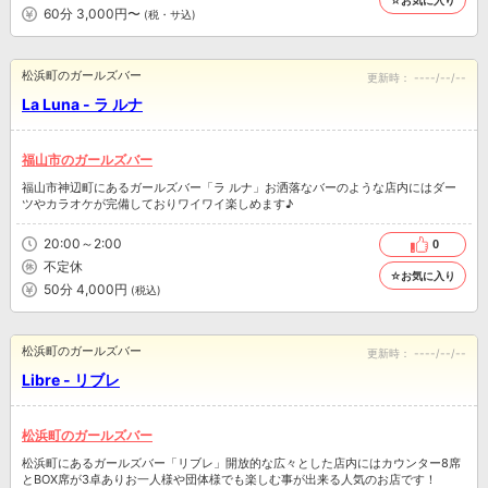
☆お気に入り
60分 3,000円〜
(税・サ込)
松浜町のガールズバー
更新時：
----/--/--
La Luna - ラ ルナ
福山市のガールズバー
福山市神辺町にあるガールズバー「ラ ルナ」お洒落なバーのような店内にはダー
ツやカラオケが完備しておりワイワイ楽しめます♪
20:00～2:00
0
不定休
☆お気に入り
50分 4,000円
(税込)
松浜町のガールズバー
更新時：
----/--/--
Libre - リブレ
松浜町のガールズバー
松浜町にあるガールズバー「リブレ」開放的な広々とした店内にはカウンター8席
とBOX席が3卓ありお一人様や団体様でも楽しむ事が出来る人気のお店です！