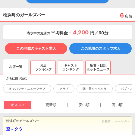
6
松浜町のガールズバー
店舗
4,200
平均料金：
円／60分
表示中のお店の
この地域のキャスト求人
この地域のスタッフ求人
お店
キャスト
新着・日記
お店一覧
ランキング
ランキング
ホットニュース
さらに絞り込む
キャバクラ・ニュークラブ
クラブ
朝・昼キャバクラ
パブ・ス
オススメ
更新順
安い順
高い順
松浜町のガールズバー
更新時：
----/--/--
空 - クウ