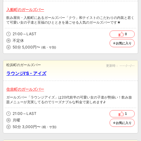
入船町のガールズバー
飲み屋街・入船町にあるガールズバー「クウ」和テイストのこだわりの内装と若く
て可愛い女の子達と至福のひとときを過ごせる人気のガールズバーです★
21:00～LAST
0
不定休
☆お気に入り
50分 5,000円〜
(税・サ別)
松浜町のガールズバー
更新時：
----/--/--
ラウンジI'S - アイズ
住吉町のガールズバー
ガールズバー「ラウンジアイズ」は20代前半の可愛い女の子達が勢揃い！飲み放
題メニューが充実してるのでリーズナブルな料金で楽しめます♪
21:00～LAST
1
月曜
☆お気に入り
50分 3,000円〜
(税・サ別)