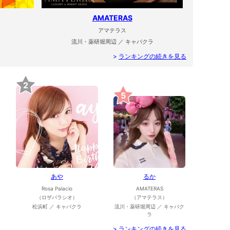
AMATERAS
アマテラス
流川・薬研堀周辺 ／ キャバクラ
>
ランキングの続きを見る
2
5
あや
るか
Rosa Palacio
AMATERAS
（ロザパラシオ）
（アマテラス）
松浜町 ／ キャバクラ
流川・薬研堀周辺 ／ キャバク
ラ
>
ランキングの続きを見る