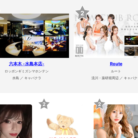
2
六本木 -水島本店-
Route
ロッポンギミズシマホンテン
ルート
水島 ／ キャバクラ
流川・薬研堀周辺 ／ キャバク
2
2