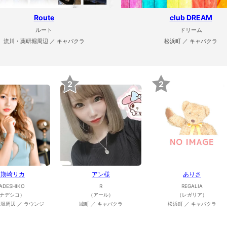
Route
club DREAM
ルート
ドリーム
流川・薬研堀周辺 ／ キャバクラ
松浜町 ／ キャバクラ
2
2
一期崎リカ
アン様
ありさ
ADESHIKO
R
REGALIA
ナデシコ）
（アール）
（レガリア）
堀周辺 ／ ラウンジ
城町 ／ キャバクラ
松浜町 ／ キャバクラ