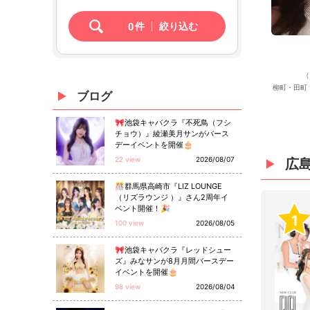
0
件
絞り込む
（
柳町・田町
ブログ
🎀池袋キャバクラ『不死鳥（フシ
チョウ）』綾瀬美月サンがバース
デーイベントを開催🎂
22 view
2026/08/07
広
🎊群馬県高崎市『LIZ LOUNGE
（リズラウンジ ）』さん2周年イ
ベント開催！🎉
1
100 view
2026/08/05
🎀池袋キャバクラ『レッドシュー
ズ』みなサンが8月月間バースデー
イベントを開催🎂
98 view
2026/08/04