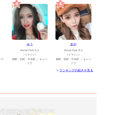
4
4
みう
あや
Social Club 今人
Social Club 今人
（イマジン）
（イマジン）
クラ
柳町・田町・中央町 ／ キャバ
柳町・田町・中央町 ／ キャバ
クラ
クラ
>
ランキングの続きを見る