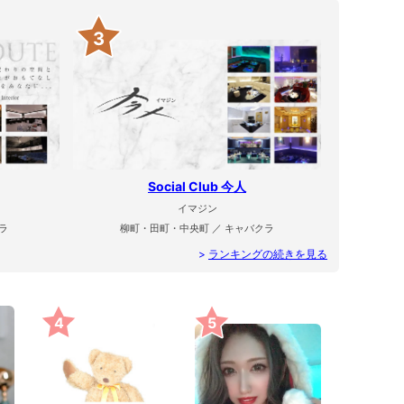
3
Social Club 今人
イマジン
ラ
柳町・田町・中央町 ／ キャバクラ
>
ランキングの続きを見る
4
5