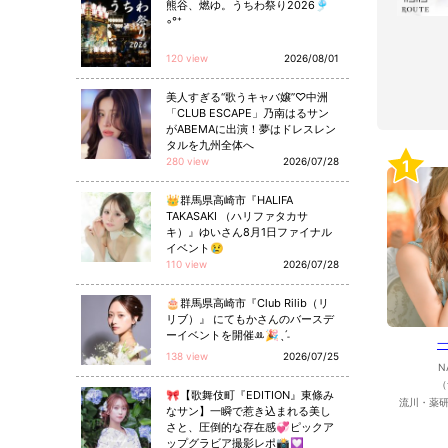
熊谷、燃ゆ。うちわ祭り2026🎐
◦°⁺
120 view
2026/08/01
美人すぎる“歌うキャバ嬢”♡中洲
「CLUB ESCAPE」乃南はるサン
がABEMAに出演！夢はドレスレン
タルを九州全体へ
280 view
2026/07/28
1
👑群馬県高崎市『HALIFA
TAKASAKI （ハリファタカサ
キ）』ゆいさん8月1日ファイナル
イベント😢
110 view
2026/07/28
🎂群馬県高崎市『Club Rilib（リ
リブ）』 にてもかさんのバースデ
ーイベントを開催ꔛ🎉ˎˊ˗
138 view
2026/07/25
N
（
🎀【歌舞伎町『EDITION』東條み
流川・薬研
なサン】一瞬で惹き込まれる美し
さと、圧倒的な存在感💞ピックア
ップグラビア撮影レポ📸💟