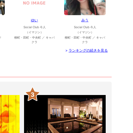
ゆい
みう
Social Club 今人
Social Club 今人
（イマジン）
（イマジン）
ジ
柳町・田町・中央町 ／ キャバ
柳町・田町・中央町 ／ キャバ
クラ
クラ
>
ランキングの続きを見る
3