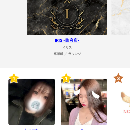
IRIS -防府店-
イリス
車塚町 ／ ラウンジ
1
1
3
しょーか
さぃ