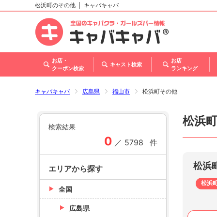
松浜町のその他
キャバキャバ
北海道
東北
関東
甲信越・北陸
東海
関西
中国
四国
九州・沖縄
トップ
お店・
お店
キャスト検索
クーポン検索
ランキング
キャバキャバ
広島県
福山市
松浜町その他
松浜
検索結果
0
／
5798
件
松浜
エリアから探す
松浜
全国
広島県