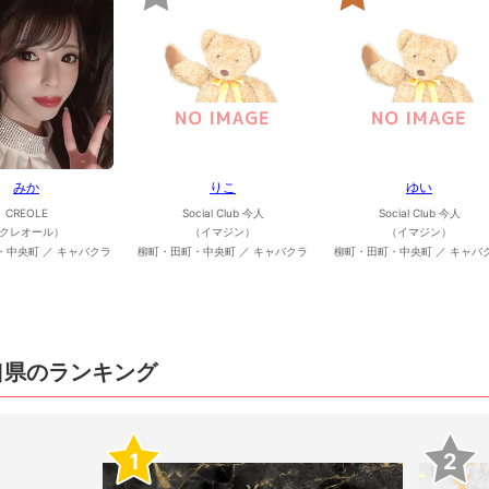
みか
りこ
ゆい
CREOLE
Social Club 今人
Social Club 今人
クレオール）
（イマジン）
（イマジン）
・中央町 ／ キャバクラ
柳町・田町・中央町 ／ キャバクラ
柳町・田町・中央町 ／ キャバ
口県のランキング
1
2