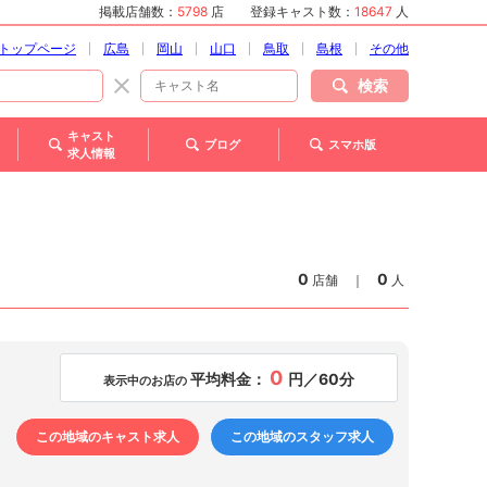
掲載店舗数：
5798
店
登録キャスト数：
18647
人
トップページ
広島
岡山
山口
鳥取
島根
その他
検索
キャスト
ブログ
スマホ版
求人情報
0
0
店舗
｜
人
0
平均料金：
円／60分
表示中のお店の
この地域のキャスト求人
この地域のスタッフ求人