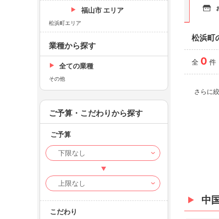
福山市 エリア
松浜町エリア
松浜町
業種から探す
0
全
件
全ての業種
その他
さらに
ご予算・こだわりから探す
ご予算
中
こだわり