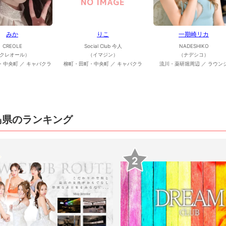
みか
りこ
一期崎リカ
CREOLE
Social Club 今人
NADESHIKO
クレオール）
（イマジン）
（ナデシコ）
・中央町 ／ キャバクラ
柳町・田町・中央町 ／ キャバクラ
流川・薬研堀周辺 ／ ラウン
島県のランキング
2