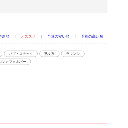
更新順
オススメ
予算の安い順
予算の高い順
パブ・スナック
熟女系
ラウンジ
コンカフェ＆バー