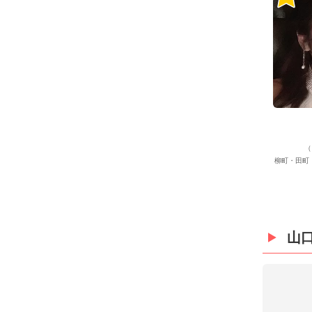
（
柳町・田町
山