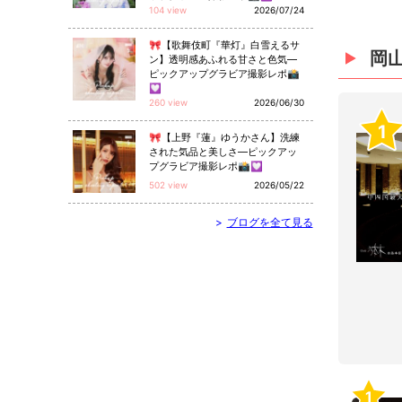
104 view
2026/07/24
🎀【歌舞伎町『華灯』白雪えるサ
岡
ン】透明感あふれる甘さと色気—
ピックアップグラビア撮影レポ📸
💟
260 view
2026/06/30
1
🎀【上野『蓮』ゆうかさん】洗練
された気品と美しさ—ピックアッ
プグラビア撮影レポ📸💟
502 view
2026/05/22
>
ブログを全て見る
1