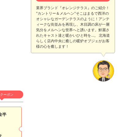
業界ブランド『オレンジテラス』のご紹介！
"カントリー＆メルヘン"そこはまるで西洋の
オシャレなガーデンテラスのように！アンテ
ィークな街並みを再現し、木目調の床が一層
気分をメルヘンな世界へと誘います。鮮麗さ
れたキャスト達と暖かいひと時を…。 北海道
らしく店内中央に癒しの暖炉オブジェがお客
様の心を癒します！
クーポン
店名
Orange Terrace
金半
オレンジテラス
適格対応
♪