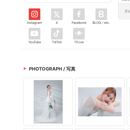
要
Instagram
X
Facebook
BLOG／etc.
YouTube
TikTok
17Live
PHOTOGRAPH / 写真