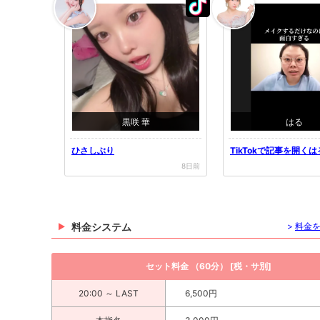
黒咲 華
はる
ひさしぶり
TikTokで記事を開く
i...
8日前
料金システム
>
料金
セット料金 （60分） [税・サ別]
20:00 ～ LAST
6,500円