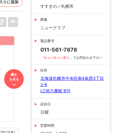
入りに追加
すすきの／札幌市
業種
ニュークラブ
電話番号
011-561-7878
「キャバキャバ見た」
でお問合わせ下さい
住所
續き
北海道札幌市中央区南4条西3丁目
を見る
2-6
LC拾六番館 B1F
店休日
日曜
営業時間
08/13(木)