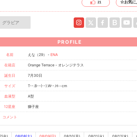
☆お気に
21
グラビア
PROFILE
名前
えな（29） -
ENA
在籍店
Orange Terrace - オレンジテラス
誕生日
7月30日
サイズ
T--.B--(--).W--.H--cm
血液型
A型
12星座
獅子座
コメント
7(金)
08/08(土)
08/09(日)
08/10(月)
08/11(火)
08/12(水)