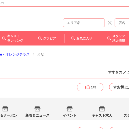
ャバ
キャスト
スタッフ
グラビア
お気に入り
ランキング
求人情報
race - オレンジテラス
えな
すすきの ／
☆お気に
143
＆クーポン
新着＆ニュース
イベント
キャスト求人
ス