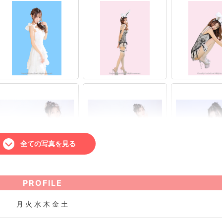
全ての写真を見る
PROFILE
月 火 水 木 金 土