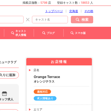
掲載店舗数：
5798
店
登録キャスト数：
18653
人
トップページ
北海道
その他
検索
キャスト
ブログ
スマホ版
求人情報
お店情報
 ニュークラブ
店名
入りに追加
Orange Terrace
オレンジテラス
適格対応
求人情報あり
タッフ求人
エリア