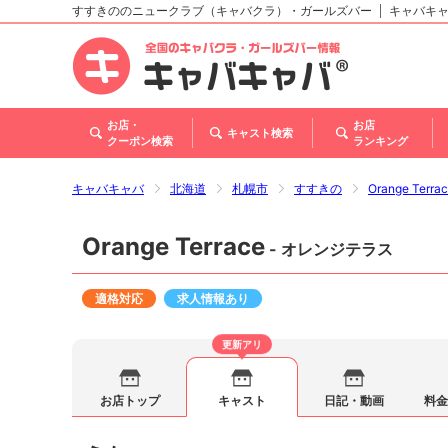
すすきののニュークラブ（キャバクラ）・ガールズバー
キャバキ
北海道
東北
関東
甲信越・北陸
東海
関西
中国
四国
九州・沖縄
お店・
お店
キャスト検索
クーポン検索
ランキング
キャバキャバ
北海道
札幌市
すすきの
Orange Ter
Orange Terrace
- オレンジテラス
適格対応
求人情報あり
更新アリ
お店トップ
キャスト
日記・動画
料金