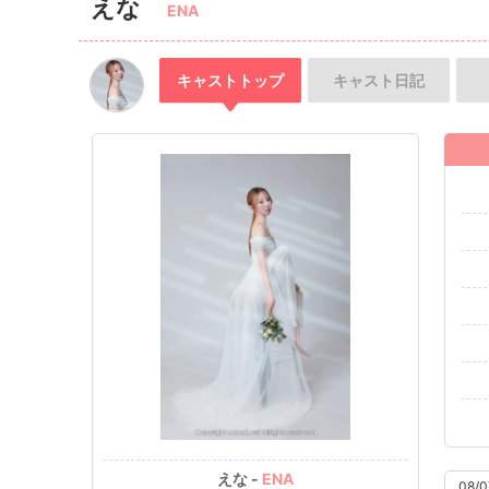
えな
ENA
キャスト
トップ
キャスト
日記
えな -
ENA
08/0