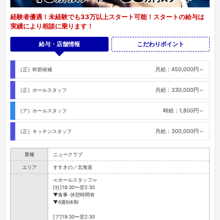
経験者優遇！未経験でも33万以上スタート可能！スタートの給与は
実績により相談に乗ります！
給与・店舗情報
こだわりポイント
月給：450,000円～
［正］幹部候補
月給：330,000円～
［正］ホールスタッフ
時給：1,800円～
［ア］ホールスタッフ
月給：300,000円～
［正］キッチンスタッフ
業種
ニュークラブ
エリア
すすきの／北海道
≪ホールスタッフ≫
[社]16:30〜翌2:30
▼食事･休憩時間有
▼4週6休制
[ア]19:30〜翌2:30