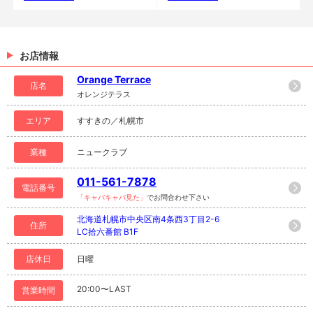
お店情報
Orange Terrace
店名
オレンジテラス
エリア
すすきの／札幌市
業種
ニュークラブ
011-561-7878
電話番号
「キャバキャバ見た」
でお問合わせ下さい
北海道札幌市中央区南4条西3丁目2-6
住所
LC拾六番館 B1F
店休日
日曜
20:00〜LAST
営業時間