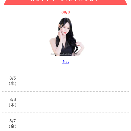
08/3
もも
8/5
（水）
8/6
（木）
8/7
（金）