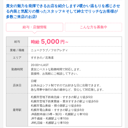
貴女の魅力を発揮できるお店を紹介します♪暖かい温もりを感じさせ
る内装と気配りの整ったスタッフ☆そして紳士でリッチなお客様が
多数ご来店のお店!
給与・店舗情報
こんな方を募集中
5,000
時給
円～
給与
業種 / 職種
ニュークラブ／フロアレディ
エリア
すすきの／北海道
20:00〜LAST
勤務時間
貴女にベストな勤務時間で対応します。
面接時、お気軽にご相談して下さい。
日曜
店休日
お休みはシフト制ですのでお好きな日に出勤できます。
急な用事や旅行の為の連休など、安心して対応致します。
札幌市営地下鉄南北線 - すすきの駅より徒歩5分
札幌市営地下鉄東豊線 - 豊水すすきの駅より徒歩5分
札幌市電山鼻線 - 狸小路駅より徒歩8分
最寄駅
札幌市電山鼻線 - すすきの駅より徒歩5分
JR函館本線(小樽～旭川) - 札幌駅より車10分
JR千歳線 - 札幌駅より車10分
JR札沼線 - 札幌駅より車10分