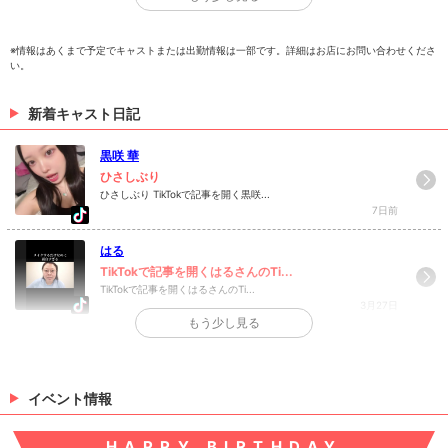
※情報はあくまで予定でキャストまたは出勤情報は一部です。詳細はお店にお問い合わせくださ
い。
有紗
新着キャスト日記
> 出勤情報を見る
黒咲 華
ひさしぶり
ひさしぶり TikTokで記事を開く黒咲...
7日前
はる
TikTokで記事を開くはるさんのTi...
TikTokで記事を開くはるさんのTi...
3月27日
もう少し見る
>
日記一覧を見る
イベント情報
HAPPY BIRTHDAY