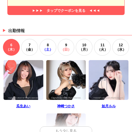
タップで
クーポンを見る
出勤情報
6
7
8
9
10
11
12
（木）
（金）
（土）
（日）
（月）
（火）
（水）
瓜生あい
神崎つかさ
如月ルル
もう少し見る