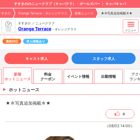
すすきののニュークラブ（キャバクラ）・ガールズバー
キャバキャバ
すすきの
Orange Terrace - オレンジテラス
新着ニュース
★☆写真追加掲載☆★
すすきの ／ ニュークラブ
Orange Terrace
-
オレンジテラス
メニュー
適格対応
求人情報あり
キャスト求人
スタッフ求人
新着
料金
アク
イベント情報
出勤情報
ホットニュース
クーポン
ラン
ホットニュース
★☆写真追加掲載☆★
0
（08/02 14:00）