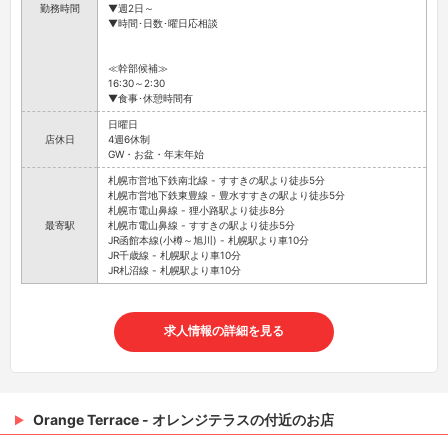
勤務時間
▼週2日～
▼時間･日数･曜日応相談
≪幹部候補≫
16:30～2:30
▼食事･休憩時間有
日曜日
店休日
4週6休制
GW・お盆・年末年始
札幌市営地下鉄南北線 - すすきの駅より徒歩5分
札幌市営地下鉄東豊線 - 豊水すすきの駅より徒歩5分
札幌市電山鼻線 - 狸小路駅より徒歩8分
最寄駅
札幌市電山鼻線 - すすきの駅より徒歩5分
JR函館本線(小樽～旭川) - 札幌駅より車10分
JR千歳線 - 札幌駅より車10分
JR札沼線 - 札幌駅より車10分
求人情報の詳細を見る
Orange Terrace - オレンジテラスの付近のお店