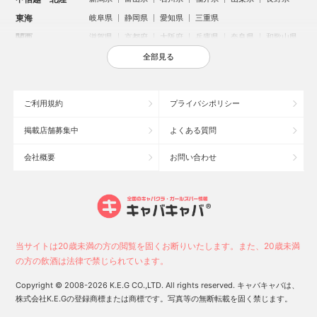
東海
岐阜県
静岡県
愛知県
三重県
関西
滋賀県
京都府
大阪府
兵庫県
奈良県
和歌山県
中国
鳥取県
島根県
岡山県
広島県
山口県
全部見る
四国
徳島県
香川県
愛媛県
高知県
九州・沖縄
福岡県
佐賀県
長崎県
熊本県
大分県
宮崎県
ご利用規約
プライバシポリシー
鹿児島県
沖縄県
掲載店舗募集中
よくある質問
人気のエリアからお店を探す
会社概要
お問い合わせ
新宿のキャバクラ
歌舞伎町のキャバクラ
北新地のキャバクラ
札幌市のキャバクラ
すすきののキャバクラ
池袋のキャバクラ
ミナミのキャバクラ
大宮のキャバクラ
新潟市のキャバクラ
池袋駅（西口）のキャバクラ
池袋駅（東口）のキャバクラ
六本木のキャバクラ
福岡市のキャバクラ
高崎市のキャバクラ
当サイトは20歳未満の方の閲覧を固くお断りいたします。また、20歳未満
中洲のキャバクラ
宇都宮市のキャバクラ
函館市のキャバクラ
の方の飲酒は法律で禁じられています。
上野のキャバクラ
新潟駅前のキャバクラ
熊谷市のキャバクラ
Copyright © 2008-2026 K.E.G CO.,LTD. All rights reserved. キャバキャバは、
スタッフ
キャスト
株式会社K.E.Gの登録商標または商標です。写真等の無断転載を固く禁じます。
お店に電話する
求人
求人