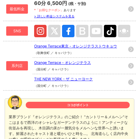
60分 6,500円
(税・サ別)
最低料金
*「お得なクーポン」
あります
> 詳しい料金システムを見る
SNS
Orange Terrace東京 - オレンジテラストウキョウ
（歌舞伎町 ／ キャバクラ）
Orange Terrace - オレンジテラス
系列店
（国分町 ／ キャバクラ）
THE NEW YORK - ザ ニューヨーク
（国分町 ／ キャバクラ）
ココがポイント
業界ブランド『オレンジテラス』のご紹介！ "カントリー＆メルヘン"そ
こはまるで西洋のオシャレなガーデンテラスのように！アンティークな
街並みを再現し、木目調の床が一層気分をメルヘンな世界へと誘いま
す。鮮麗されたキャスト達と暖かいひと時を…。 北海道らしく店内中央