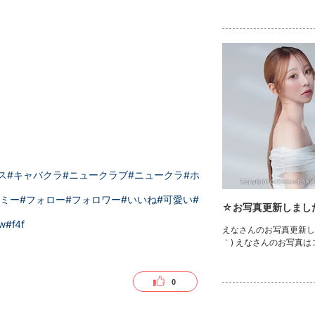
ス
#キャバクラ
#ニュークラブ
#ニュークラ
#ホ
ロミー
#フォロー
#フォロワー
#いいね
#可愛い
#
☆お写真更新しまし
ow
#f4f
えなさんのお写真更新しま
｀) えなさんのお写真
0