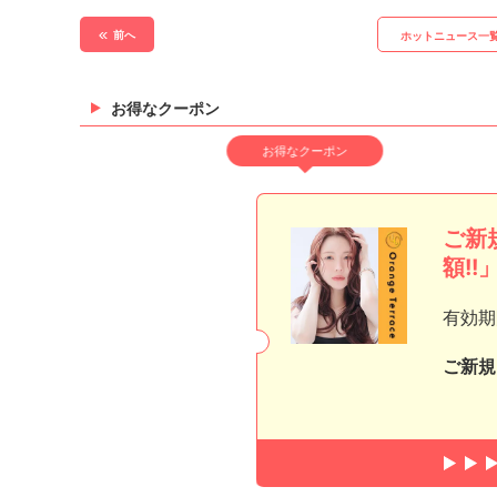
前へ
ホットニュース一
お得なクーポン
お得なクーポン
ご新
額!!
有効期
ご新規