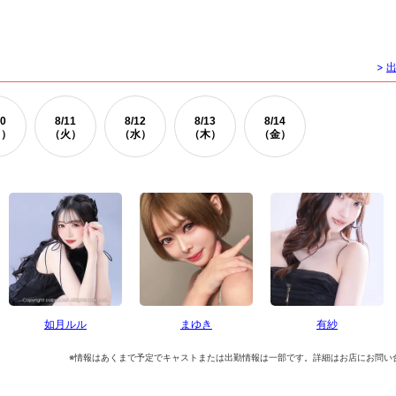
>
0
8/
11
8/
12
8/
13
8/
14
月）
（火）
（水）
（木）
（金）
如月ルル
まゆき
有紗
※情報はあくまで予定でキャストまたは出勤情報は一部です。詳細はお店にお問い