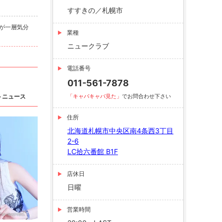
すすきの／札幌市
が一層気分
業種
ニュークラブ
電話番号
011-561-7878
トニュース
「キャバキャバ見た」
でお問合わせ下さい
住所
北海道札幌市中央区南4条西3丁目
2-6
LC拾六番館 B1F
店休日
日曜
営業時間