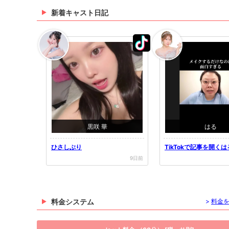
新着キャスト日記
黒咲 華
はる
ひさしぶり
TikTokで記事を開く
i...
9日前
料金システム
>
料金