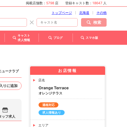
掲載店舗数：
5798
店
登録キャスト数：
18647
人
トップページ
北海道
その他
検索
キャスト
ブログ
スマホ版
求人情報
お店情報
 ニュークラブ
店名
入りに追加
Orange Terrace
オレンジテラス
適格対応
求人情報あり
タッフ求人
エリア