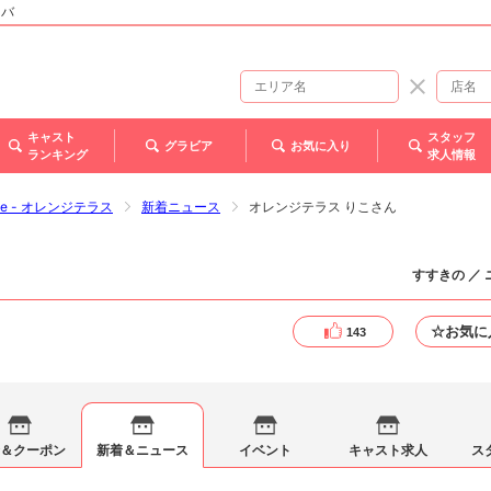
ャバ
キャスト
スタッフ
グラビア
お気に入り
ランキング
求人情報
race - オレンジテラス
新着ニュース
オレンジテラス りこさん
すすきの ／
☆お気に
143
＆クーポン
新着＆ニュース
イベント
キャスト求人
ス