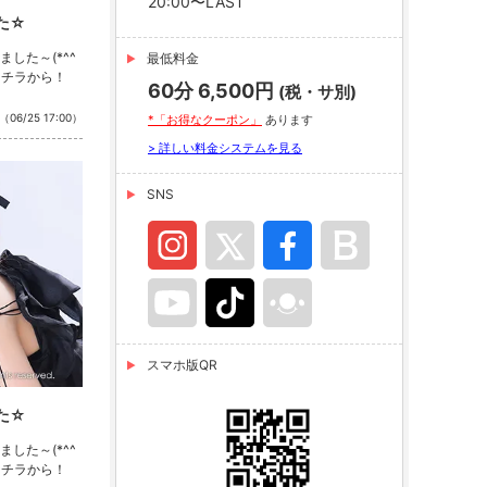
20:00〜LAST
た☆
した～(*^^
最低料金
コチラから！
60分 6,500円
(税・サ別)
（06/25 17:00）
*「お得なクーポン」
あります
> 詳しい料金システムを見る
SNS
スマホ版QR
た☆
した～(*^^
コチラから！