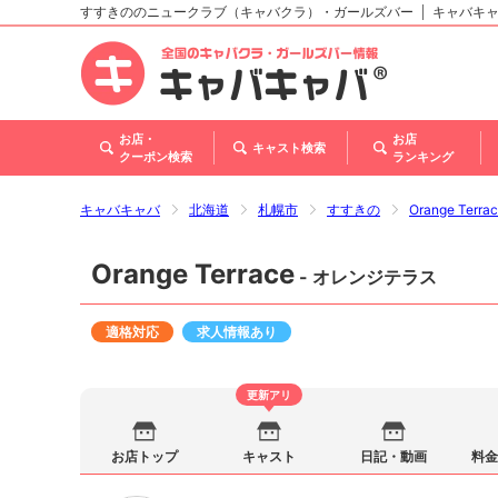
すすきののニュークラブ（キャバクラ）・ガールズバー
キャバキ
北海道
東北
関東
甲信越・北陸
東海
関西
中国
四国
九州・沖縄
お店・
お店
キャスト検索
クーポン検索
ランキング
キャバキャバ
北海道
札幌市
すすきの
Orange Ter
Orange Terrace
- オレンジテラス
適格対応
求人情報あり
更新アリ
お店トップ
キャスト
日記・動画
料金