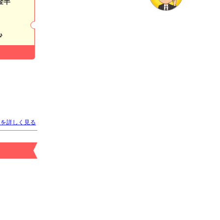
金半
♪
店名
Orange Terrace
オレンジテラス
適格対応
求人情報あり
トを詳しく見る
エリア
すすきの／札幌市
業種
ニュークラブ
電話番号
011-561-7878