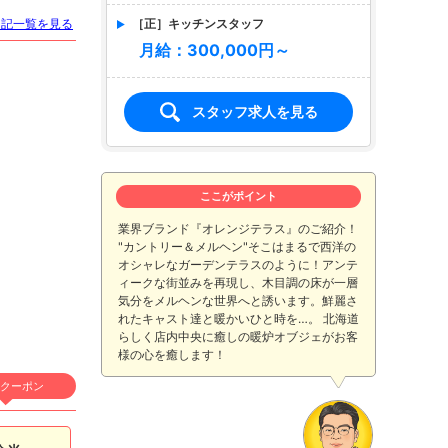
［正］キッチンスタッフ
日記一覧を見る
月給：300,000円～
スタッフ求人を見る
ここがポイント
業界ブランド『オレンジテラス』のご紹介！
"カントリー＆メルヘン"そこはまるで西洋の
オシャレなガーデンテラスのように！アンテ
ィークな街並みを再現し、木目調の床が一層
気分をメルヘンな世界へと誘います。鮮麗さ
れたキャスト達と暖かいひと時を…。 北海道
らしく店内中央に癒しの暖炉オブジェがお客
様の心を癒します！
クーポン