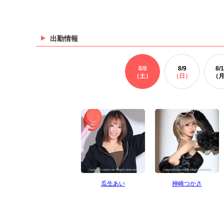
出勤情報
8/
8
8/
9
8/
1
（土）
（日）
（
瓜生あい
神崎つかさ