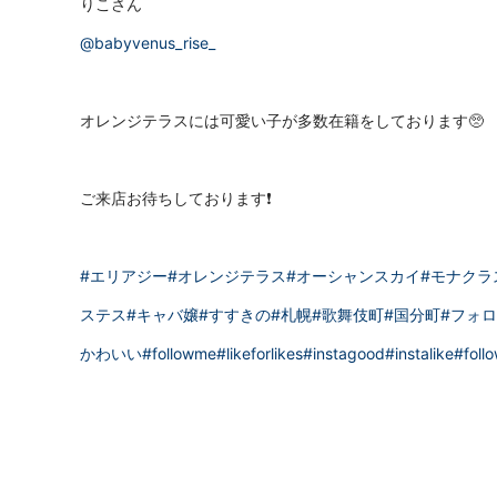
りこさん
@babyvenus_rise_
オレンジテラスには可愛い子が多数在籍をしております🥺
ご来店お待ちしております❗️
#エリアジー
#オレンジテラス
#オーシャンスカイ
#モナクラ
ステス
#キャバ嬢
#すすきの
#札幌
#歌舞伎町
#国分町
#フォ
かわいい
#followme
#likeforlikes
#instagood
#instalike
#foll