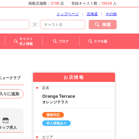
掲載店舗数：
5798
店
登録キャスト数：
18648
人
トップページ
北海道
その他
検索
キャスト
ブログ
スマホ版
求人情報
お店情報
 ニュークラブ
店名
入りに追加
Orange Terrace
オレンジテラス
適格対応
求人情報あり
タッフ求人
エリア