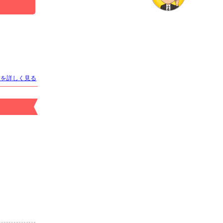
店名
Orange Terrace
オレンジテラス
トを詳しく見る
適格対応
求人情報あり
エリア
すすきの／札幌市
業種
ニュークラブ
電話番号
011-561-7878