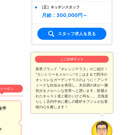
［正］キッチンスタッフ
月給：300,000円～
スタッフ求人を見る
ここがポイント
業界ブランド『オレンジテラス』のご紹介！
"カントリー＆メルヘン"そこはまるで西洋の
オシャレなガーデンテラスのように！アンテ
ィークな街並みを再現し、木目調の床が一層
クーポン
気分をメルヘンな世界へと誘います。鮮麗さ
れたキャスト達と暖かいひと時を…。 北海道
らしく店内中央に癒しの暖炉オブジェがお客
様の心を癒します！
金半
♪