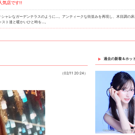
気店です!!
のオシャレなガーデンテラスのように…。アンティークな街並みを再現し、木目調の床
ャスト達と暖かいひと時を…。
過去の新着＆ホッ
（02/11 20:24）