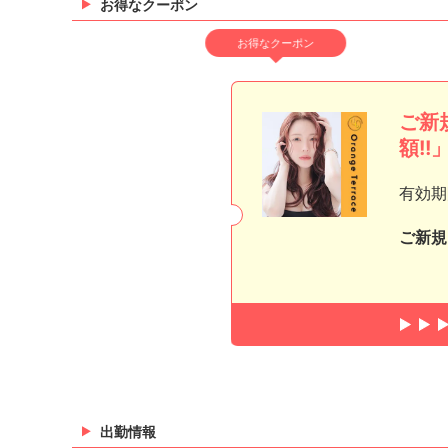
お得なクーポン
お得なクーポン
ご新
額!!
有効期
ご新規
出勤情報