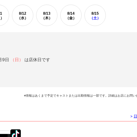
1
8/
12
8/
13
8/
14
8/
15
火）
（水）
（木）
（金）
（土）
月9日
（日）
は店休日です
※情報はあくまで予定でキャストまたは出勤情報は一部です。詳細はお店にお問い
>