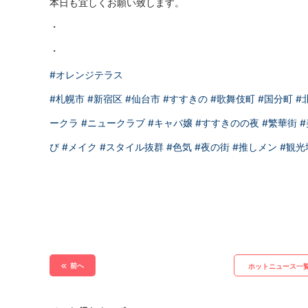
本日も宜しくお願い致します。
・
・
#オレンジテラス
#札幌市
#新宿区
#仙台市
#すすきの
#歌舞伎町
#国分町
#
ークラ
#ニュークラブ
#キャバ嬢
#すすきのの夜
#繁華街
び
#メイク
#スタイル抜群
#色気
#夜の街
#推しメン
#観光
前へ
ホットニュース一