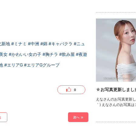
北新地
#ミナミ
#中洲
#錦
#キャバクラ
#ニュ
#美女
#かわいい女の子
#胸チラ
#飲み屋
#夜遊
地
#エリアG
#エリアGグループ
☆お写真更新しまし
0
えなさんのお写真更新しま
｀) えなさんのお写真
次へ
覧