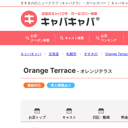
すすきののニュークラブ（キャバクラ）・ガールズバー
キャバキ
北海道
東北
関東
甲信越・北陸
東海
関西
中国
四国
九州・沖縄
お店・
お店
キャスト検索
クーポン検索
ランキング
キャバキャバ
北海道
札幌市
すすきの
Orange Ter
Orange Terrace
- オレンジテラス
適格対応
求人情報あり
お店トップ
キャスト
日記・動画
料金