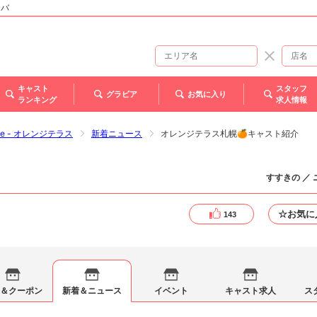
ャバ
キャスト
スタッフ
グラビア
お気に入り
ランキング
求人情報
race - オレンジテラス
新着ニュース
オレンジテラス札幌🍊キャスト紹介
すすきの ／
☆お気に
143
＆クーポン
新着＆ニュース
イベント
キャスト求人
ス