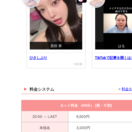
黒咲 華
はる
ひさしぶり
TikTokで記事を開く
i...
10日前
料金システム
>
料金
セット料金 （60分） [税・サ別]
20:00 ～ LAST
6,500円
本指名
3,000円