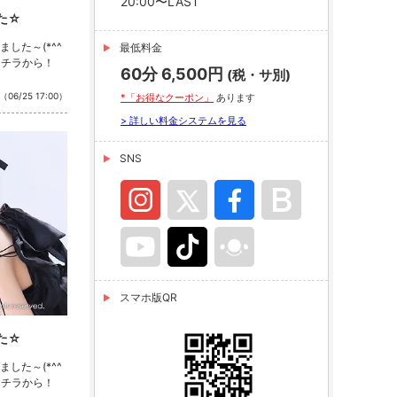
20:00〜LAST
た☆
した～(*^^
最低料金
コチラから！
60分 6,500円
(税・サ別)
（06/25 17:00）
*「お得なクーポン」
あります
> 詳しい料金システムを見る
SNS
スマホ版QR
た☆
した～(*^^
コチラから！