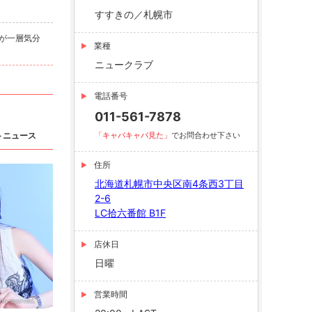
すすきの／札幌市
が一層気分
業種
ニュークラブ
電話番号
011-561-7878
トニュース
「キャバキャバ見た」
でお問合わせ下さい
住所
北海道札幌市中央区南4条西3丁目
2-6
LC拾六番館 B1F
店休日
日曜
営業時間