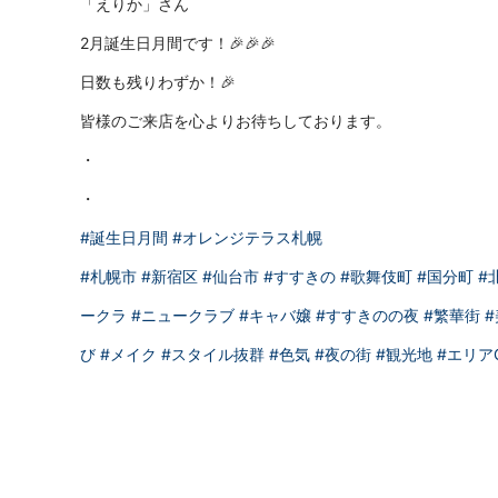
「えりか」さん
2月誕生日月間です！🎉🎉🎉
日数も残りわずか！🎉
皆様のご来店を心よりお待ちしております。
・
・
#誕生日月間
#オレンジテラス札幌
#札幌市
#新宿区
#仙台市
#すすきの
#歌舞伎町
#国分町
#
ークラ
#ニュークラブ
#キャバ嬢
#すすきのの夜
#繁華街
び
#メイク
#スタイル抜群
#色気
#夜の街
#観光地
#エリア