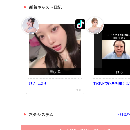
新着キャスト日記
黒咲 華
はる
ひさしぶり
TikTokで記事を開く
i...
9日前
料金システム
>
料金