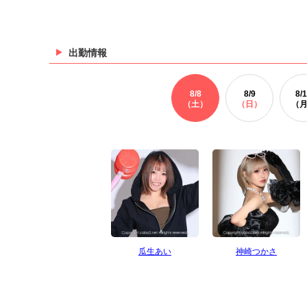
出勤情報
8/
8
8/
9
8/
1
（土）
（日）
（
瓜生あい
神崎つかさ