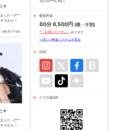
20:00〜LAST
た☆
した～(*^^
最低料金
コチラから！
60分 6,500円
(税・サ別)
（06/25 17:00）
*「お得なクーポン」
あります
> 詳しい料金システムを見る
SNS
スマホ版QR
た☆
した～(*^^
コチラから！