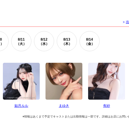
>
0
8/
11
8/
12
8/
13
8/
14
月）
（火）
（水）
（木）
（金）
如月ルル
まゆき
有紗
※情報はあくまで予定でキャストまたは出勤情報は一部です。詳細はお店にお問い