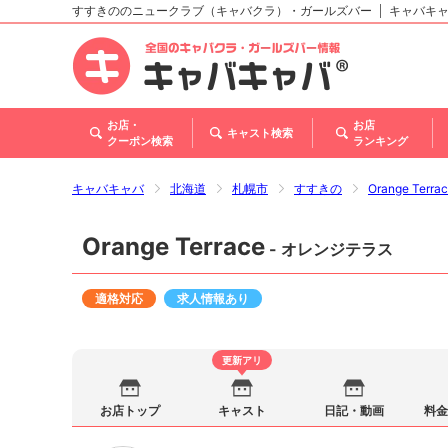
すすきののニュークラブ（キャバクラ）・ガールズバー
キャバキ
北海道
東北
関東
甲信越・北陸
東海
関西
中国
四国
九州・沖縄
お店・
お店
キャスト検索
クーポン検索
ランキング
キャバキャバ
北海道
札幌市
すすきの
Orange Ter
Orange Terrace
- オレンジテラス
適格対応
求人情報あり
更新アリ
お店トップ
キャスト
日記・動画
料金