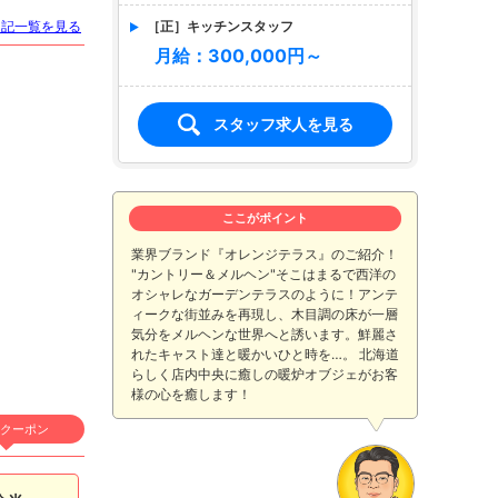
［正］キッチンスタッフ
日記一覧を見る
月給：300,000円～
スタッフ求人を見る
ここがポイント
業界ブランド『オレンジテラス』のご紹介！
"カントリー＆メルヘン"そこはまるで西洋の
オシャレなガーデンテラスのように！アンテ
ィークな街並みを再現し、木目調の床が一層
気分をメルヘンな世界へと誘います。鮮麗さ
れたキャスト達と暖かいひと時を…。 北海道
らしく店内中央に癒しの暖炉オブジェがお客
様の心を癒します！
クーポン