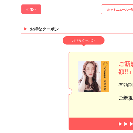
前へ
ホットニュース一
お得なクーポン
お得なクーポン
ご新
額!!
有効期
ご新規