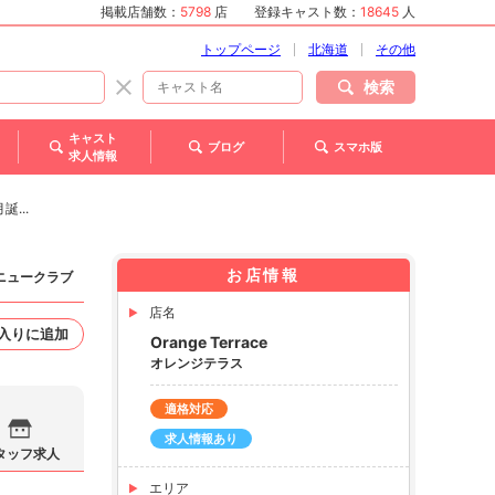
掲載店舗数：
5798
店
登録キャスト数：
18645
人
トップページ
北海道
その他
検索
キャスト
ブログ
スマホ版
求人情報
...
お店情報
 ニュークラブ
店名
入りに追加
Orange Terrace
オレンジテラス
適格対応
求人情報あり
タッフ求人
エリア