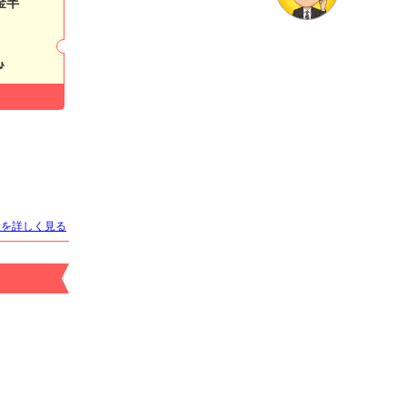
金半
♪
店名
Orange Terrace
オレンジテラス
適格対応
求人情報あり
トを詳しく見る
エリア
すすきの／札幌市
業種
ニュークラブ
電話番号
011-561-7878