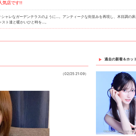
気店です!!
のオシャレなガーデンテラスのように…。アンティークな街並みを再現し、木目調の床
ャスト達と暖かいひと時を…。
過去の新着＆ホッ
（02/25 21:09）