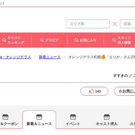
ャバ
キャスト
スタッフ
グラビア
お気に入り
ランキング
求人情報
race - オレンジテラス
新着ニュース
オレンジテラス札幌🍊「えりか」さん2月誕
すすきの ／
☆お気に
143
＆クーポン
新着＆ニュース
イベント
キャスト求人
ス