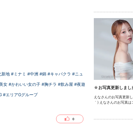
北新地
#ミナミ
#中洲
#錦
#キャバクラ
#ニュ
#美女
#かわいい女の子
#胸チラ
#飲み屋
#夜遊
☆お写真更新しまし
G
#エリアGグループ
えなさんのお写真更新しま
｀) えなさんのお写真
0