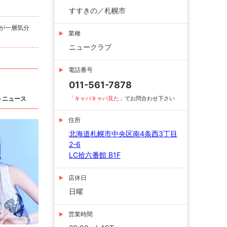
すすきの／札幌市
が一層気分
業種
ニュークラブ
電話番号
011-561-7878
トニュース
「キャバキャバ見た」
でお問合わせ下さい
住所
北海道札幌市中央区南4条西3丁目
2-6
LC拾六番館 B1F
店休日
日曜
営業時間