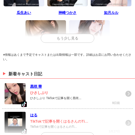
瓜生あい
神崎つかさ
如月ルル
もう少し見る
※情報はあくまで予定でキャストまたは出勤情報は一部です。詳細はお店にお問い合わせくださ
い。
まゆき
有紗
新着キャスト日記
> 出勤情報を見る
黒咲 華
ひさしぶり
ひさしぶり TikTokで記事を開く黒咲...
9日前
はる
TikTokで記事を開くはるさんのTi...
TikTokで記事を開くはるさんのTi...
3月27日