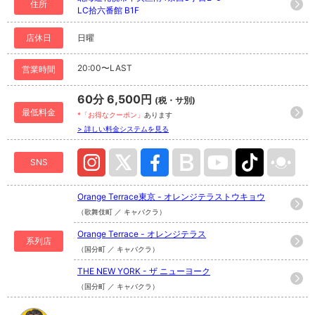
住所
LC拾六番館 B1F
店休日
日曜
20:00〜LAST
営業時間
60分 6,500円
(税・サ別)
最低料金
*「お得なクーポン」
あります
> 詳しい料金システムを見る
SNS
Orange Terrace東京 - オレンジテラストウキョウ
（歌舞伎町 ／ キャバクラ）
Orange Terrace - オレンジテラス
系列店
（国分町 ／ キャバクラ）
THE NEW YORK - ザ ニューヨーク
（国分町 ／ キャバクラ）