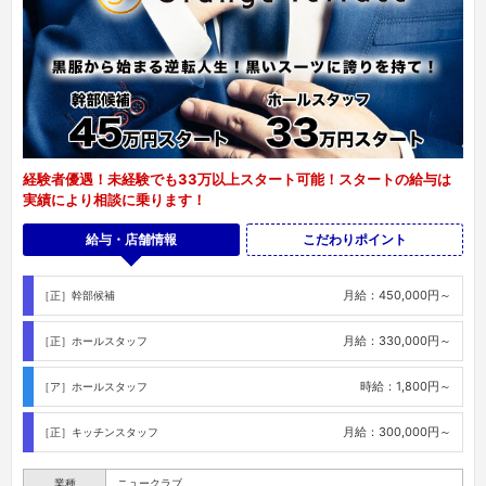
経験者優遇！未経験でも33万以上スタート可能！スタートの給与は
実績により相談に乗ります！
給与・店舗情報
こだわりポイント
月給：450,000円～
［正］幹部候補
月給：330,000円～
［正］ホールスタッフ
時給：1,800円～
［ア］ホールスタッフ
月給：300,000円～
［正］キッチンスタッフ
業種
ニュークラブ