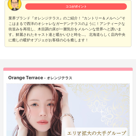
ココがポイント
業界ブランド『オレンジテラス』のご紹介！ "カントリー＆メルヘン"そ
こはまるで西洋のオシャレなガーデンテラスのように！アンティークな
街並みを再現し、木目調の床が一層気分をメルヘンな世界へと誘いま
す。鮮麗されたキャスト達と暖かいひと時を…。 北海道らしく店内中央
に癒しの暖炉オブジェがお客様の心を癒します！
Orange Terrace
- オレンジテラス