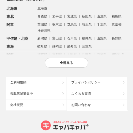
北海道
北海道
東北
青森県
岩手県
宮城県
秋田県
山形県
福島県
関東
茨城県
栃木県
群馬県
埼玉県
千葉県
東京都
神奈川県
甲信越・北陸
新潟県
富山県
石川県
福井県
山梨県
長野県
東海
岐阜県
静岡県
愛知県
三重県
関西
滋賀県
京都府
大阪府
兵庫県
奈良県
和歌山県
中国
鳥取県
島根県
岡山県
広島県
山口県
全部見る
四国
徳島県
香川県
愛媛県
高知県
九州・沖縄
福岡県
佐賀県
長崎県
熊本県
大分県
宮崎県
ご利用規約
プライバシポリシー
鹿児島県
沖縄県
掲載店舗募集中
よくある質問
人気のエリアからお店を探す
会社概要
お問い合わせ
新宿のキャバクラ
歌舞伎町のキャバクラ
北新地のキャバクラ
札幌市のキャバクラ
すすきののキャバクラ
池袋のキャバクラ
ミナミのキャバクラ
大宮のキャバクラ
六本木のキャバクラ
新潟市のキャバクラ
池袋駅（西口）のキャバクラ