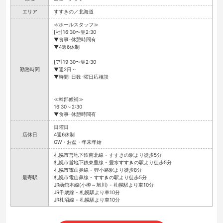
エリア
すすきの／北海道
≪ホールスタッフ≫
[社]16:30〜翌2:30
▼食事･休憩時間有
▼4週6休制
[ア]19:30〜翌2:30
勤務時間
▼週2日～
▼時間･日数･曜日応相談
≪幹部候補≫
16:30～2:30
▼食事･休憩時間有
日曜日
店休日
4週6休制
GW・お盆・年末年始
札幌市営地下鉄南北線 - すすきの駅より徒歩5分
札幌市営地下鉄東豊線 - 豊水すすきの駅より徒歩5分
札幌市電山鼻線 - 狸小路駅より徒歩8分
最寄駅
札幌市電山鼻線 - すすきの駅より徒歩5分
JR函館本線(小樽～旭川) - 札幌駅より車10分
JR千歳線 - 札幌駅より車10分
JR札沼線 - 札幌駅より車10分