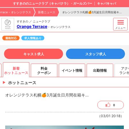
すすきののニュークラブ（キャバクラ）・ガールズバー
キャバキャバ
Terrace - オレンジテラス
新着ニュース
オレンジテラス札幌🍊3月誕生日月間在籍キ...
すすきの ／ ニュークラブ
Orange Terrace
-
オレンジテラス
メニュー
適格対応
求人情報あり
キャスト求人
スタッフ求人
新着
料金
アク
イベント情報
出勤情報
ホットニュース
クーポン
ラン
ホットニュース
オレンジテラス札幌🍊3月誕生日月間在籍キ...
0
（03/01 20:18）