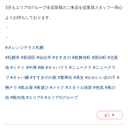
3月もエリアGグループ全店皆様のご来店を従業員スタッフ一同心
よりお待ちしております。
・
・
#オレンジテラス札幌
#札幌市
#新宿区
#仙台市
#すすきの
#歌舞伎町
#国分町
#北新
地
#ミナミ
#中洲
#錦
#キャバクラ
#ニュークラ
#ニュークラ
ブ
#キャバ嬢
#すすきのの夜
#繁華街
#美女
#かわいい女の子
#
胸チラ
#飲み屋
#夜遊び
#メイク
#スタイル抜群
#色気
#夜の
街
#観光地
#エリアG
#エリアGグループ
0