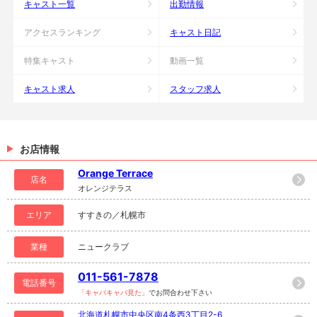
キャスト一覧
出勤情報
アクセスランキング
キャスト日記
特集キャスト
動画一覧
キャスト求人
スタッフ求人
お店情報
Orange Terrace
店名
オレンジテラス
エリア
すすきの／札幌市
業種
ニュークラブ
011-561-7878
電話番号
「キャバキャバ見た」
でお問合わせ下さい
北海道札幌市中央区南4条西3丁目2-6