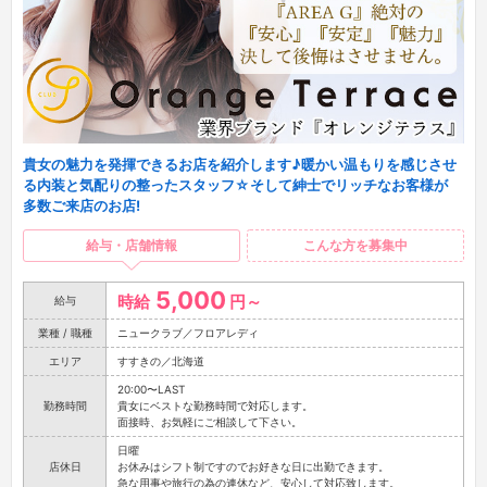
貴女の魅力を発揮できるお店を紹介します♪暖かい温もりを感じさせ
る内装と気配りの整ったスタッフ☆そして紳士でリッチなお客様が
多数ご来店のお店!
給与・店舗情報
こんな方を募集中
5,000
時給
円～
給与
業種 / 職種
ニュークラブ／フロアレディ
エリア
すすきの／北海道
20:00〜LAST
勤務時間
貴女にベストな勤務時間で対応します。
面接時、お気軽にご相談して下さい。
日曜
店休日
お休みはシフト制ですのでお好きな日に出勤できます。
急な用事や旅行の為の連休など、安心して対応致します。