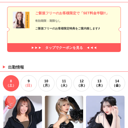
ご新規フリーのお客様限定で「SET料金半額!!」
有効期限：期限なし
ご新規フリーのお客様限定特典をご案内致します♪
タップで
クーポンを見る
出勤情報
8
9
10
11
12
13
14
（土）
（日）
（月）
（火）
（水）
（木）
（金）