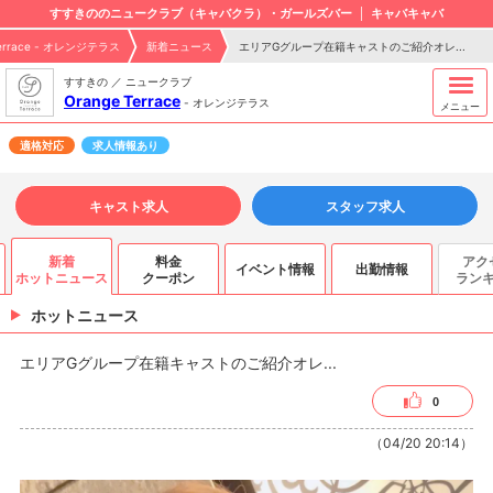
すすきののニュークラブ（キャバクラ）・ガールズバー
キャバキャバ
Terrace - オレンジテラス
新着ニュース
エリアGグループ在籍キャストのご紹介オレ...
すすきの ／ ニュークラブ
Orange Terrace
-
オレンジテラス
メニュー
適格対応
求人情報あり
キャスト求人
スタッフ求人
新着
料金
アク
イベント情報
出勤情報
ホットニュース
クーポン
ラン
ホットニュース
エリアGグループ在籍キャストのご紹介オレ...
0
（04/20 20:14）