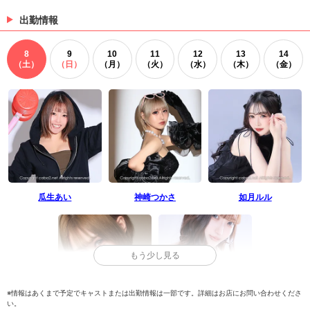
出勤情報
8
9
10
11
12
13
14
（土）
（日）
（月）
（火）
（水）
（木）
（金）
瓜生あい
神崎つかさ
如月ルル
もう少し見る
※情報はあくまで予定でキャストまたは出勤情報は一部です。詳細はお店にお問い合わせくださ
い。