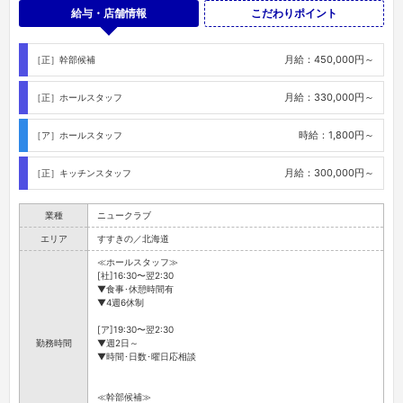
給与・店舗情報
こだわりポイント
月給：450,000円～
［正］幹部候補
月給：330,000円～
［正］ホールスタッフ
時給：1,800円～
［ア］ホールスタッフ
月給：300,000円～
［正］キッチンスタッフ
業種
ニュークラブ
エリア
すすきの／北海道
≪ホールスタッフ≫
[社]16:30〜翌2:30
▼食事･休憩時間有
▼4週6休制
[ア]19:30〜翌2:30
勤務時間
▼週2日～
▼時間･日数･曜日応相談
≪幹部候補≫