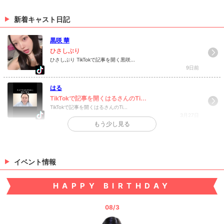
まゆき
有紗
新着キャスト日記
> 出勤情報を見る
黒咲 華
ひさしぶり
ひさしぶり TikTokで記事を開く黒咲...
9日前
はる
TikTokで記事を開くはるさんのTi...
TikTokで記事を開くはるさんのTi...
3月27日
もう少し見る
>
日記一覧を見る
イベント情報
HAPPY BIRTHDAY
08/3