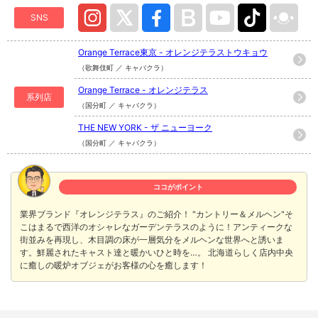
SNS
Orange Terrace東京 - オレンジテラストウキョウ
（歌舞伎町 ／ キャバクラ）
Orange Terrace - オレンジテラス
系列店
（国分町 ／ キャバクラ）
THE NEW YORK - ザ ニューヨーク
（国分町 ／ キャバクラ）
ココがポイント
業界ブランド『オレンジテラス』のご紹介！ "カントリー＆メルヘン"そ
こはまるで西洋のオシャレなガーデンテラスのように！アンティークな
街並みを再現し、木目調の床が一層気分をメルヘンな世界へと誘いま
す。鮮麗されたキャスト達と暖かいひと時を…。 北海道らしく店内中央
に癒しの暖炉オブジェがお客様の心を癒します！