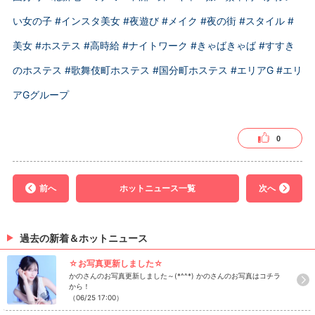
い女の子
#インスタ美女
#夜遊び
#メイク
#夜の街
#スタイル
#
美女
#ホステス
#高時給
#ナイトワーク
#きゃばきゃば
#すすき
のホステス
#歌舞伎町ホステス
#国分町ホステス
#エリアG
#エリ
アGグループ
0
前へ
ホットニュース一覧
次へ
過去の新着＆ホットニュース
☆お写真更新しました☆
かのさんのお写真更新しました～(*^^*) かのさんのお写真はコチラ
から！
（06/25 17:00）