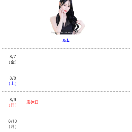
もも
8/7
（金）
8/8
（土）
8/9
店休日
（日）
8/10
（月）