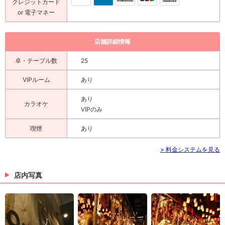
クレジットカード
or 電子マネー
店舗詳細情報
卓・テーブル数
25
VIPルーム
あり
あり
カラオケ
VIPのみ
喫煙
あり
> 料金システムを見る
店内写真