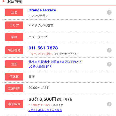
お店情報
Orange Terrace
店名
オレンジテラス
エリア
すすきの／札幌市
業種
ニュークラブ
011-561-7878
電話番号
「キャバキャバ見た」
でお問合わせ下さい
北海道札幌市中央区南4条西3丁目2-6
住所
LC拾六番館 B1F
店休日
日曜
20:00〜LAST
営業時間
60分 6,500円
(税・サ別)
最低料金
*「お得なクーポン」
あります
> 詳しい料金システムを見る