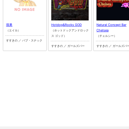
瑛果
Hotdog&Rocks GOD
⁡Natural Concept Bar
Chelsea
（エイカ）
（ホットドックアンドロック
ス ゴッド）
（チェルシー）
すすきの ／ パブ・スナック
すすきの ／ ガールズバー
すすきの ／ ガールズバ