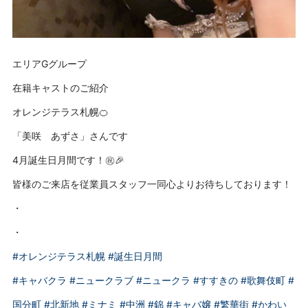
エリアGグループ
在籍キャストのご紹介
オレンジテラス札幌🍊
「美咲 あずさ」さんです
4月誕生日月間です！㊗️🎉
皆様のご来店を従業員スタッフ一同心よりお待ちしております！
・
・
#オレンジテラス札幌
#誕生日月間
#キャバクラ
#ニュークラブ
#ニュークラ
#すすきの
#歌舞伎町
#
国分町
#北新地
#ミナミ
#中洲
#錦
#キャバ嬢
#繁華街
#かわい