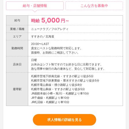
給与・店舗情報
こんな方を募集中
5,000
時給
円～
給与
業種 / 職種
ニュークラブ／フロアレディ
エリア
すすきの／北海道
20:00〜LAST
勤務時間
貴女にベストな勤務時間で対応します。
面接時、お気軽にご相談して下さい。
日曜
店休日
お休みはシフト制ですのでお好きな日に出勤できます。
急な用事や旅行の為の連休など、安心して対応致します。
札幌市営地下鉄南北線 - すすきの駅より徒歩5分
札幌市営地下鉄東豊線 - 豊水すすきの駅より徒歩5分
札幌市電山鼻線 - 狸小路駅より徒歩8分
最寄駅
札幌市電山鼻線 - すすきの駅より徒歩5分
JR函館本線(小樽～旭川) - 札幌駅より車10分
JR千歳線 - 札幌駅より車10分
JR札沼線 - 札幌駅より車10分
求人情報の詳細を見る