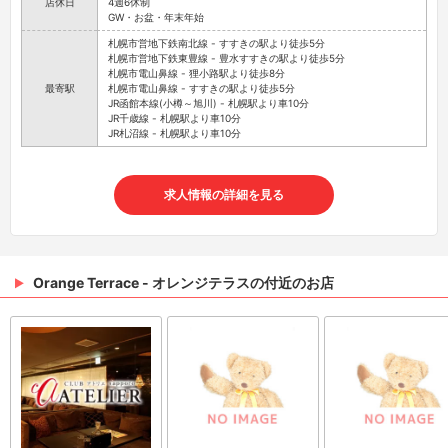
店休日
4週6休制
GW・お盆・年末年始
札幌市営地下鉄南北線 - すすきの駅より徒歩5分
札幌市営地下鉄東豊線 - 豊水すすきの駅より徒歩5分
札幌市電山鼻線 - 狸小路駅より徒歩8分
最寄駅
札幌市電山鼻線 - すすきの駅より徒歩5分
JR函館本線(小樽～旭川) - 札幌駅より車10分
JR千歳線 - 札幌駅より車10分
JR札沼線 - 札幌駅より車10分
求人情報の詳細を見る
Orange Terrace - オレンジテラスの付近のお店