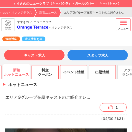
すすきののニュークラブ（キャバクラ）・ガールズバー
キャバキャバ
Terrace - オレンジテラス
新着ニュース
エリアGグループ在籍キャストのご紹介オレ...
すすきの ／ ニュークラブ
Orange Terrace
-
オレンジテラス
メニュー
適格対応
求人情報あり
キャスト求人
スタッフ求人
新着
料金
アク
イベント情報
出勤情報
ホットニュース
クーポン
ラン
ホットニュース
エリアGグループ在籍キャストのご紹介オレ...
1
（04/30 21:31）