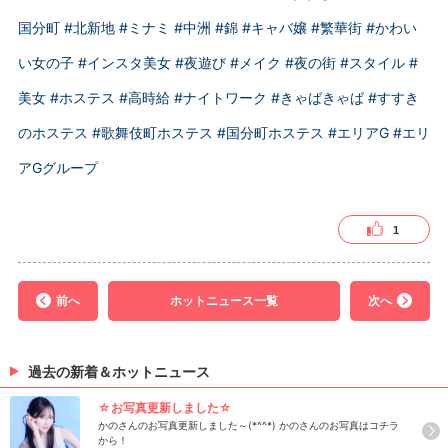
国分町
#北新地
#ミナミ
#中洲
#錦
#キャバ嬢
#繁華街
#かわい
い女の子
#インスタ美女
#夜遊び
#メイク
#夜の街
#スタイル
#
美女
#ホステス
#高時給
#ナイトワーク
#きゃばきゃば
#すすき
のホステス
#歌舞伎町ホステス
#国分町ホステス
#エリアG
#エリ
アGグループ
1
前へ
ホットニュース一覧
次へ
過去の新着＆ホットニュース
☆お写真更新しました☆
かのさんのお写真更新しました～(*^^*) かのさんのお写真はコチラ
から！