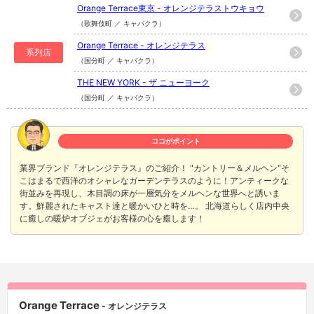
Orange Terrace東京 - オレンジテラストウキョウ
（歌舞伎町 ／ キャバクラ）
Orange Terrace - オレンジテラス
系列店
（国分町 ／ キャバクラ）
THE NEW YORK - ザ ニューヨーク
（国分町 ／ キャバクラ）
ココがポイント
業界ブランド『オレンジテラス』のご紹介！ "カントリー＆メルヘン"そ
こはまるで西洋のオシャレなガーデンテラスのように！アンティークな
街並みを再現し、木目調の床が一層気分をメルヘンな世界へと誘いま
す。鮮麗されたキャスト達と暖かいひと時を…。 北海道らしく店内中央
に癒しの暖炉オブジェがお客様の心を癒します！
Orange Terrace
- オレンジテラス