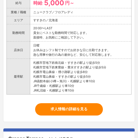
5,000
時給
円～
給与
業種 / 職種
ニュークラブ／フロアレディ
エリア
すすきの／北海道
20:00〜LAST
勤務時間
貴女にベストな勤務時間で対応します。
面接時、お気軽にご相談して下さい。
日曜
店休日
お休みはシフト制ですのでお好きな日に出勤できます。
急な用事や旅行の為の連休など、安心して対応致します。
札幌市営地下鉄南北線 - すすきの駅より徒歩5分
札幌市営地下鉄東豊線 - 豊水すすきの駅より徒歩5分
札幌市電山鼻線 - 狸小路駅より徒歩8分
最寄駅
札幌市電山鼻線 - すすきの駅より徒歩5分
JR函館本線(小樽～旭川) - 札幌駅より車10分
JR千歳線 - 札幌駅より車10分
JR札沼線 - 札幌駅より車10分
求人情報の詳細を見る