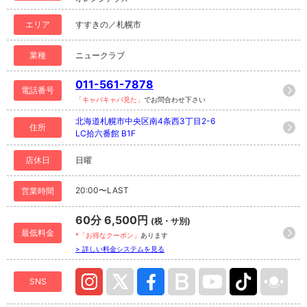
エリア
すすきの／札幌市
業種
ニュークラブ
011-561-7878
電話番号
「キャバキャバ見た」
でお問合わせ下さい
北海道札幌市中央区南4条西3丁目2-6
住所
LC拾六番館 B1F
店休日
日曜
20:00〜LAST
営業時間
60分 6,500円
(税・サ別)
最低料金
*「お得なクーポン」
あります
> 詳しい料金システムを見る
SNS