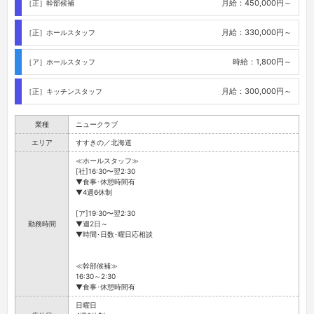
月給：450,000円～
［正］幹部候補
月給：330,000円～
［正］ホールスタッフ
時給：1,800円～
［ア］ホールスタッフ
月給：300,000円～
［正］キッチンスタッフ
業種
ニュークラブ
エリア
すすきの／北海道
≪ホールスタッフ≫
[社]16:30〜翌2:30
▼食事･休憩時間有
▼4週6休制
[ア]19:30〜翌2:30
勤務時間
▼週2日～
▼時間･日数･曜日応相談
≪幹部候補≫
16:30～2:30
▼食事･休憩時間有
日曜日