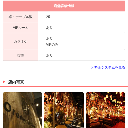
店舗詳細情報
卓・テーブル数
25
VIPルーム
あり
あり
カラオケ
VIPのみ
喫煙
あり
> 料金システムを見る
店内写真