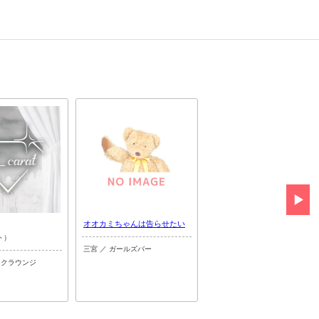
オオカミちゃんは告らせたい
Pixie
ト）
（ピクシー）
三宮 ／ ガールズバー
ックラウンジ
三宮 ／ コンカフェ＆バー