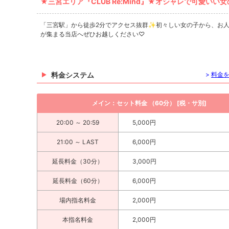
★三宮エリア『CLUB Re:Mind』★オシャレで可愛い
「三宮駅」から徒歩2分でアクセス抜群✨初々しい女の子から、お人
が集まる当店へぜひお越しください♡
料金システム
>
料金
メイン：セット料金 （60分） [税・サ別]
20:00 ～ 20:59
5,000円
21:00 ～ LAST
6,000円
延長料金（30分）
3,000円
延長料金（60分）
6,000円
場内指名料金
2,000円
本指名料金
2,000円