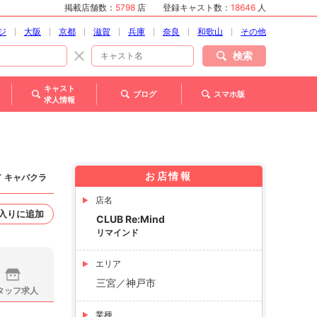
掲載店舗数：
5798
店
登録キャスト数：
18646
人
ジ
大阪
京都
滋賀
兵庫
奈良
和歌山
その他
検索
キャスト
ブログ
スマホ版
求人情報
お店情報
／ キャバクラ
店名
入りに追加
CLUB Re:Mind
リマインド
エリア
三宮／神戸市
タッフ求人
業種