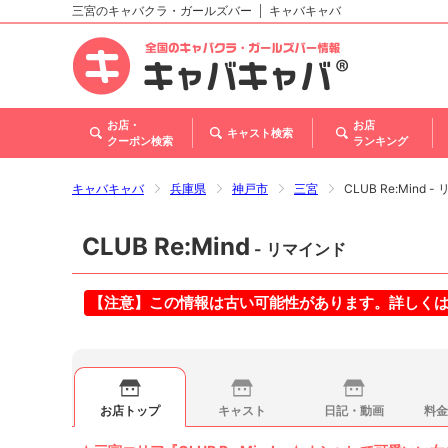
三宮のキャバクラ・ガールズバー
キャバキャバ
北海道
東北
関東
甲信越・北陸
東海
関西
中国
四国
九州・沖縄
お店・
お店
キャスト検索
クーポン検索
ランキング
キャバキャバ
兵庫県
神戸市
三宮
CLUB Re:Mind 
CLUB Re:Mind
- リマインド
【注意】この情報は古い可能性があります。詳しく
お店トップ
キャスト
日記・動画
料金