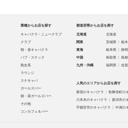
業種からお店を探す
都道府県からお店を探す
キャバクラ・ニュークラブ
北海道
北海道
クラブ
関東
茨城県
栃木
朝・昼キャバクラ
東海
岐阜県
静岡
パブ・スナック
中国
鳥取県
島根
熟女系
九州・沖縄
福岡県
佐賀
ラウンジ
スナキャバ
人気のエリアからお店を探す
ガールズバー
新宿のキャバクラ
歌舞伎町の
朝・昼ガールズバー
六本木のキャバクラ
新潟市の
その他
宇都宮市のキャバクラ
中洲の
コンカフェ＆バー