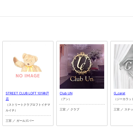
STREET CLUB LOFT 101神戸
Club UN
G_carat
店
（アン）
（ジーカラッ
（ストリートクラブロフトイチマ
三宮 ／ クラブ
三宮 ／ スナ
ルイチ）
三宮 ／ ガールズバー