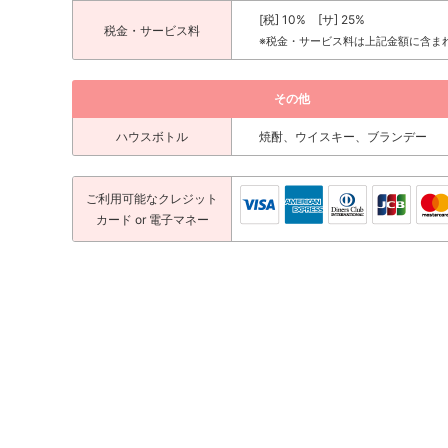
[税] 10% [サ] 25%
税金・サービス料
※税金・サービス料は上記金額に含ま
その他
ハウスボトル
焼酎、ウイスキー、ブランデー
ご利用可能な
クレジット
カード
or 電子マネー