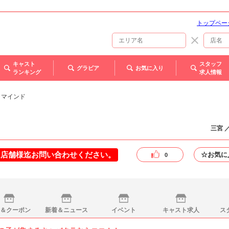
トップペー
キャスト
スタッフ
グラビア
お気に入り
ランキング
求人情報
- リマインド
三宮 
は店舗様迄お問い合わせください。
☆お気に
0
＆クーポン
新着＆ニュース
イベント
キャスト求人
ス