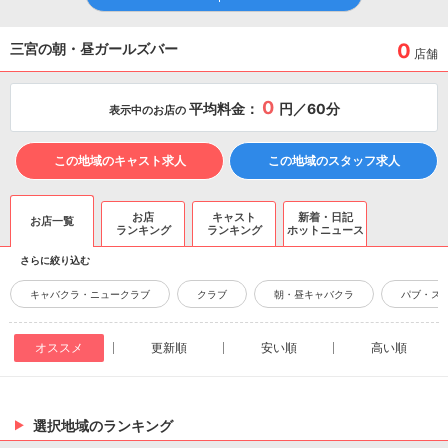
0
三宮の朝・昼ガールズバー
店舗
0
平均料金：
円／60分
表示中のお店の
この地域のキャスト求人
この地域のスタッフ求人
お店
キャスト
新着・日記
お店一覧
ランキング
ランキング
ホットニュース
さらに絞り込む
キャバクラ・ニュークラブ
クラブ
朝・昼キャバクラ
パブ・ス
オススメ
更新順
安い順
高い順
選択地域のランキング