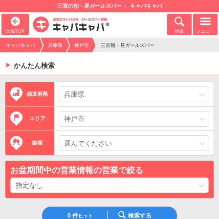
三宮の朝・昼ガールズバー
キャバキャバ
地域TOP
検索
メニュー
キャバキャバ
兵庫県
神戸市
三宮朝・昼ガールズバー
かんたん検索
都道府県
エリア
業種
お盆期間中の営業情報の営業で絞る
0
件
検索する
ヒット