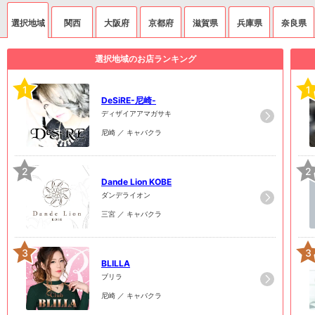
選択地域
関西
大阪府
京都府
滋賀県
兵庫県
奈良県
選択地域のお店ランキング
1
1
DeSiRE-尼崎-
ディザイアアマガサキ
尼崎 ／ キャバクラ
2
2
Dande Lion KOBE
ダンデライオン
三宮 ／ キャバクラ
3
3
BLILLA
ブリラ
尼崎 ／ キャバクラ