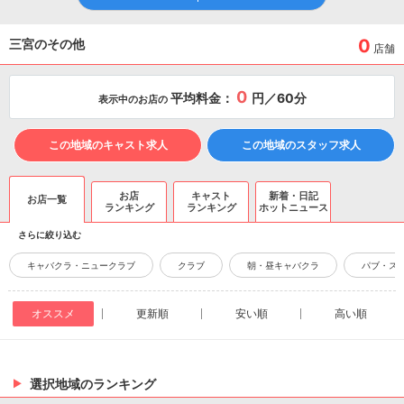
0
三宮のその他
店舗
0
平均料金：
円／60分
表示中のお店の
この地域のキャスト求人
この地域のスタッフ求人
お店
キャスト
新着・日記
お店一覧
ランキング
ランキング
ホットニュース
さらに絞り込む
キャバクラ・ニュークラブ
クラブ
朝・昼キャバクラ
パブ・ス
オススメ
更新順
安い順
高い順
選択地域のランキング