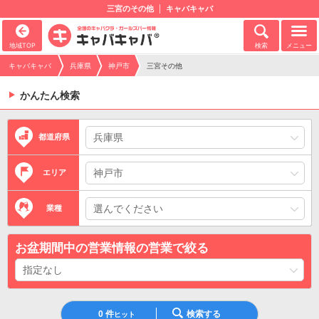
三宮のその他
キャバキャバ
地域TOP
検索
メニュー
キャバキャバ
兵庫県
神戸市
三宮その他
かんたん検索
都道府県
エリア
業種
お盆期間中の営業情報の営業で絞る
0
件
検索する
ヒット