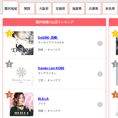
選択地域
関西
大阪府
京都府
滋賀県
兵庫県
奈良県
選択地域のお店ランキング
1
1
DeSiRE-尼崎-
ディザイアアマガサキ
尼崎 ／ キャバクラ
2
2
Dande Lion KOBE
ダンデライオン
三宮 ／ キャバクラ
3
3
BLILLA
ブリラ
尼崎 ／ キャバクラ