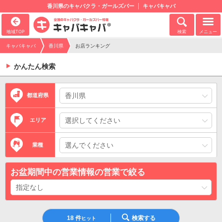
香川県のキャバクラ・ガールズバー
キャバキャバ
地域TOP
検索
メニュー
キャバキャバ
香川県
お店ランキング
かんたん検索
都道府県
エリア
業種
お盆期間中の営業情報の営業で絞る
18
件
検索する
ヒット