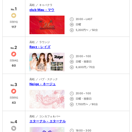
高松 ／ キャバクラ
1
club Mau - マウ
No.
20:00～LAST
日別1位
日曜
117
5,200円〜 ／50分
高松 ／ ラウンジ
2
Rayz - レイズ
No.
20:00～1:00
日別4位
日曜・祝祭日
60
6,600円／70分
高松 ／ パブ・スナック
3
Neige - ネージュ
No.
20:00～1:00
日別5位
日曜・祝祭日
43
7,700円〜 ／90分
高松 ／ コンカフェ＆バー
4
エターナル - エターナル
No.
18:00～3:00