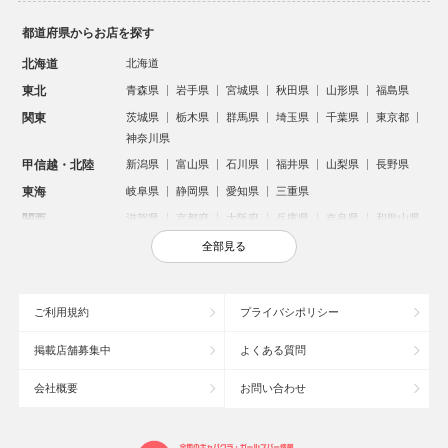
都道府県からお店を探す
北海道
北海道
東北
青森県
岩手県
宮城県
秋田県
山形県
福島県
関東
茨城県
栃木県
群馬県
埼玉県
千葉県
東京都
神奈川県
甲信越・北陸
新潟県
富山県
石川県
福井県
山梨県
長野県
東海
岐阜県
静岡県
愛知県
三重県
関西
滋賀県
京都府
大阪府
兵庫県
奈良県
和歌山県
中国
鳥取県
島根県
岡山県
広島県
山口県
全部見る
四国
徳島県
香川県
愛媛県
高知県
九州・沖縄
福岡県
佐賀県
長崎県
熊本県
大分県
宮崎県
ご利用規約
プライバシポリシー
鹿児島県
沖縄県
掲載店舗募集中
よくある質問
人気のエリアからお店を探す
会社概要
お問い合わせ
新宿のキャバクラ
歌舞伎町のキャバクラ
北新地のキャバクラ
池袋のキャバクラ
札幌市のキャバクラ
すすきののキャバクラ