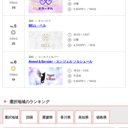
日別2位
日曜
35
5,500円〜 ／180分
高松 ／ キャバクラ
5
BELL - ベル
No.
20:00～LAST
日別2位
日曜
25
4,000円〜 ／50分
高松 ／ コンカフェ＆バー
6
Angel＆Sorcier - エンジェル ソルシェール
No.
18:00～3:00
日別6位
不定休
19
5,500円〜 ／180分
選択地域のランキング
選択地域
四国
愛媛県
香川県
高知県
徳島県