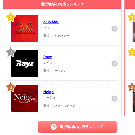
選択地域のお店ランキング
1
1
club Mau
マウ
高松 ／ キャバクラ
2
1
Rayz
レイズ
高松 ／ ラウンジ
3
3
Neige
ネージュ
高松 ／ パブ・スナック
選択地域のお店ランキング