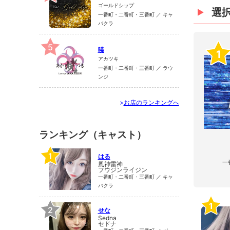
ゴールドシップ
選
一番町・二番町・三番町 ／ キャ
バクラ
5
暁
1
アカツキ
一番町・二番町・三番町 ／ ラウ
ンジ
>
お店のランキングへ
ランキング（キャスト）
1
はる
一
風神雷神
フウジンライジン
一番町・二番町・三番町 ／ キャ
バクラ
1
2
せな
Sedna
セドナ