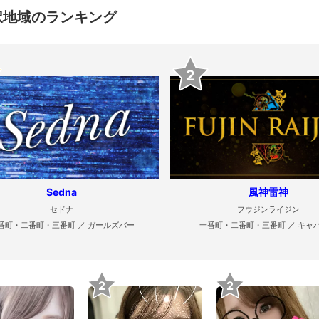
択地域のランキング
2
Sedna
風神雷神
セドナ
フウジンライジン
番町・二番町・三番町 ／ ガールズバー
一番町・二番町・三番町 ／ キャ
2
2