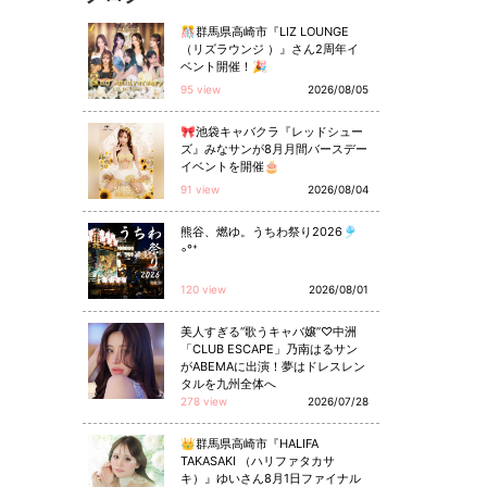
🎊群馬県高崎市『LIZ LOUNGE
（リズラウンジ ）』さん2周年イ
ベント開催！🎉
95 view
2026/08/05
🎀池袋キャバクラ『レッドシュー
ズ』みなサンが8月月間バースデー
イベントを開催🎂
91 view
2026/08/04
熊谷、燃ゆ。うちわ祭り2026🎐
◦°⁺
120 view
2026/08/01
美人すぎる“歌うキャバ嬢”♡中洲
「CLUB ESCAPE」乃南はるサン
がABEMAに出演！夢はドレスレン
タルを九州全体へ
278 view
2026/07/28
👑群馬県高崎市『HALIFA
TAKASAKI （ハリファタカサ
キ）』ゆいさん8月1日ファイナル