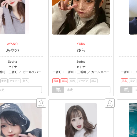
AYANO
YURA
あやの
ゆら
Sedna
Sedna
セドナ
セドナ
番町・三番町 ／ ガールズバー
一番町・二番町・三番町 ／ ガールズバー
一番町・二
動画
グラビア
新人
写真
日記
動画
グラビア
新人
写真
日記
未定
未定