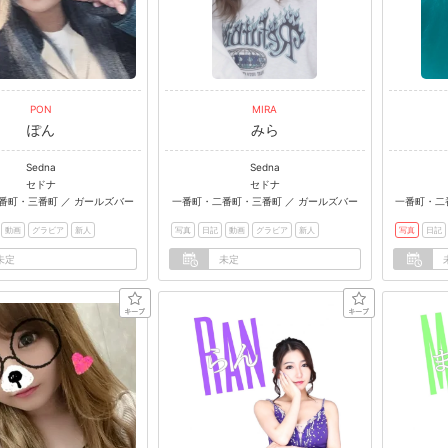
PON
MIRA
ぽん
みら
Sedna
Sedna
セドナ
セドナ
番町・三番町 ／ ガールズバー
一番町・二番町・三番町 ／ ガールズバー
一番町・二
動画
グラビア
新人
写真
日記
動画
グラビア
新人
写真
日記
未定
未定