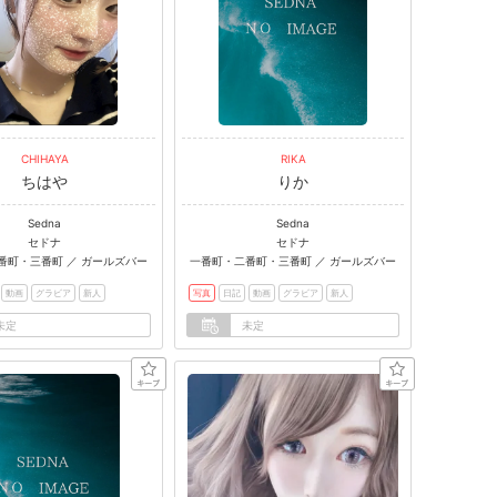
CHIHAYA
RIKA
ちはや
りか
Sedna
Sedna
セドナ
セドナ
番町・三番町 ／ ガールズバー
一番町・二番町・三番町 ／ ガールズバー
動画
グラビア
新人
写真
日記
動画
グラビア
新人
未定
未定