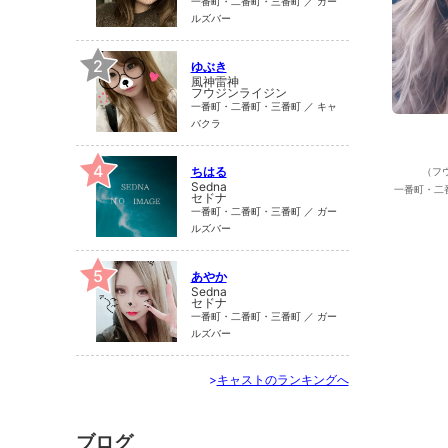
一番町・二番町・三番町 ／ ガー
ルズバー
2
ゆぶき
風神雷神
フウジンライジン
一番町・二番町・三番町 ／ キャ
バクラ
4
ちはる
（フ
Sedna
一番町・二
セドナ
一番町・二番町・三番町 ／ ガー
ルズバー
5
あやか
Sedna
セドナ
一番町・二番町・三番町 ／ ガー
ルズバー
>
キャストのランキングへ
ブログ