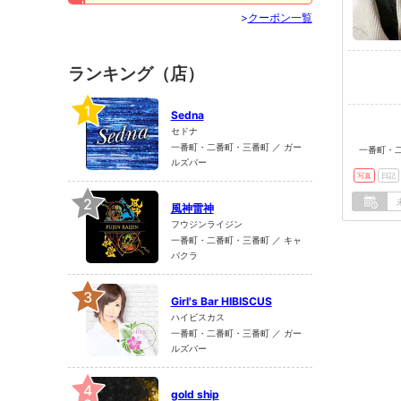
>
クーポン一覧
ランキング（店）
1
Sedna
セドナ
一番町・二番町・三番町 ／ ガー
一番町・二
ルズバー
写真
日記
2
風神雷神
フウジンライジン
一番町・二番町・三番町 ／ キャ
バクラ
3
Girl's Bar HIBISCUS
ハイビスカス
一番町・二番町・三番町 ／ ガー
ルズバー
4
gold ship