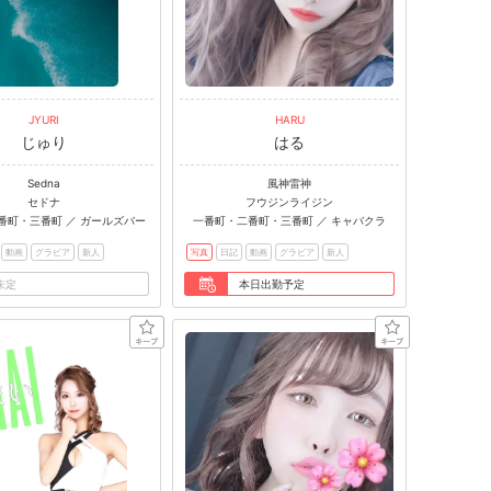
JYURI
HARU
じゅり
はる
Sedna
風神雷神
セドナ
フウジンライジン
番町・三番町 ／ ガールズバー
一番町・二番町・三番町 ／ キャバクラ
動画
グラビア
新人
写真
日記
動画
グラビア
新人
未定
本日出勤予定