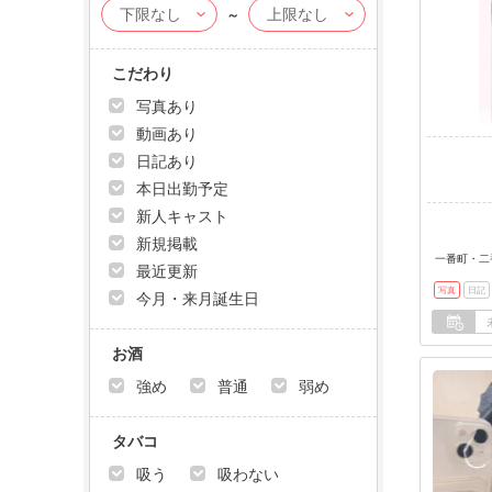
～
こだわり
写真あり
動画あり
日記あり
本日出勤予定
新人キャスト
新規掲載
一番町・二
最近更新
写真
日記
今月・来月誕生日
お酒
強め
普通
弱め
タバコ
吸う
吸わない