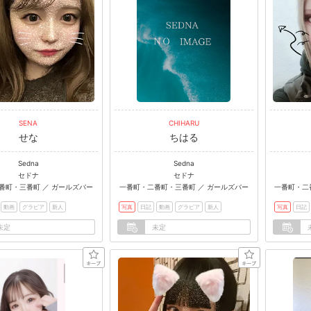
SENA
CHIHARU
せな
ちはる
Sedna
Sedna
セドナ
セドナ
番町・三番町 ／ ガールズバー
一番町・二番町・三番町 ／ ガールズバー
一番町・二
動画
グラビア
新人
写真
日記
動画
グラビア
新人
写真
日記
未定
未定