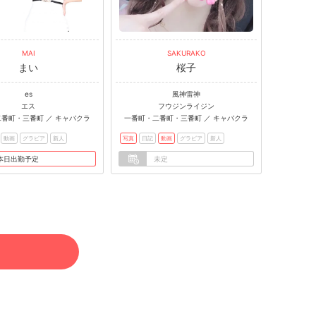
MAI
SAKURAKO
まい
桜子
es
風神雷神
エス
フウジンライジン
番町・三番町 ／ キャバクラ
一番町・二番町・三番町 ／ キャバクラ
動画
グラビア
新人
写真
日記
動画
グラビア
新人
本日出勤予定
未定