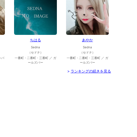
ちはる
あやか
Sedna
Sedna
（セドナ）
（セドナ）
ャバ
一番町・二番町・三番町 ／ ガ
一番町・二番町・三番町 ／ ガ
ールズバー
ールズバー
>
ランキングの続きを見る