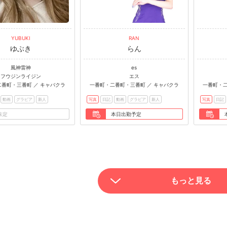
YUBUKI
RAN
ゆぶき
らん
風神雷神
es
フウジンライジン
エス
番町・三番町 ／ キャバクラ
一番町・二番町・三番町 ／ キャバクラ
一番町・二
動画
グラビア
新人
写真
日記
動画
グラビア
新人
写真
日記
未定
本日出勤予定
もっと見る