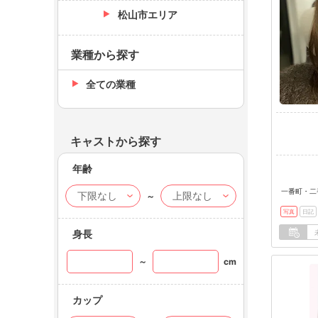
松山市エリア
業種から探す
全ての業種
キャストから探す
年齢
一番町・二
～
写真
日記
身長
～
cm
カップ