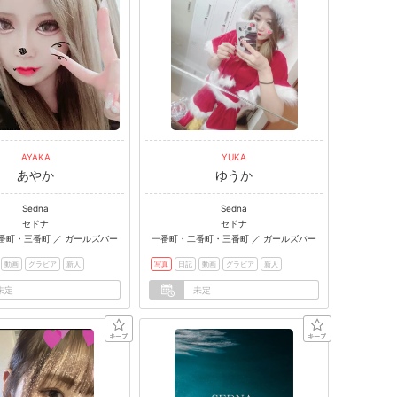
AYAKA
YUKA
あやか
ゆうか
Sedna
Sedna
セドナ
セドナ
番町・三番町 ／ ガールズバー
一番町・二番町・三番町 ／ ガールズバー
動画
グラビア
新人
写真
日記
動画
グラビア
新人
未定
未定