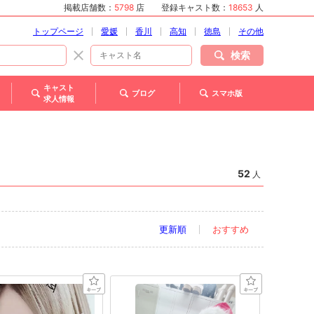
掲載店舗数：
5798
店
登録キャスト数：
18653
人
トップページ
愛媛
香川
高知
徳島
その他
検索
キャスト
ブログ
スマホ版
求人情報
52
人
更新順
おすすめ