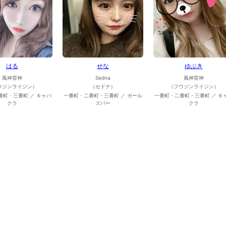
はる
せな
ゆぶき
風神雷神
Sedna
風神雷神
ウジンライジン）
（セドナ）
（フウジンライジン）
番町・三番町 ／ キャバ
一番町・二番町・三番町 ／ ガール
一番町・二番町・三番町 ／ キ
クラ
ズバー
クラ