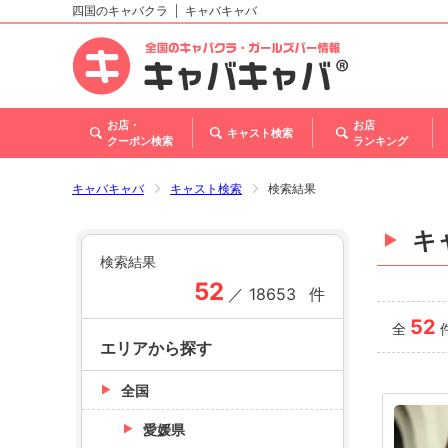
四国のキャバクラ
キャバキャバ
北海道
東北
関東
甲信越・北陸
東海
関西
中国
四国
九州・沖縄
トップ
お店・
お店
キャスト検索
クーポン検索
ランキング
キャバキャバ
キャスト検索
検索結果
キ
検索結果
52
／
18653
件
52
全
エリアから探す
全国
愛媛県