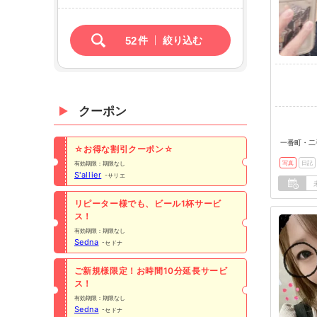
52
件
絞り込む
クーポン
一番町・二
☆お得な割引クーポン☆
写真
日記
有効期限：期限なし
S'allier
サリエ
リピーター様でも、ビール1杯サービ
ス！
有効期限：期限なし
Sedna
セドナ
ご新規様限定！お時間10分延長サービ
ス！
有効期限：期限なし
Sedna
セドナ