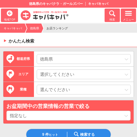
徳島県のキャバクラ・ガールズバー
キャバキャバ
地域TOP
検索
メニュー
キャバキャバ
徳島県
お店ランキング
かんたん検索
都道府県
エリア
業種
お盆期間中の営業情報の営業で絞る
9
件
検索する
ヒット