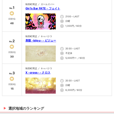
秋田町周辺 ／ ガールズバー
1
Girl's Bar FATE - フェイト
No.
21:00～LAST
日別1位
日曜
48
1,000円／60分
秋田町周辺 ／ キャバクラ
2
美獣 -bijou- - ビジュー
No.
20:30～LAST
日別2位
不定休
30
5,000円〜 ／60分
秋田町周辺 ／ キャバクラ
3
X -cross- - クロス
No.
20:30～LAST
日別3位
日曜
15
6,000円／60分
選択地域のランキング