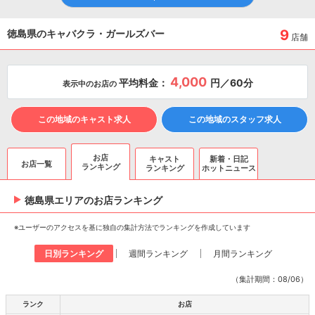
9
徳島県のキャバクラ・ガールズバー
店舗
4,000
平均料金：
円／60分
表示中のお店の
この地域のキャスト求人
この地域のスタッフ求人
お店
キャスト
新着・日記
お店一覧
ランキング
ランキング
ホットニュース
徳島県エリアのお店ランキング
※ユーザーのアクセスを基に独自の集計方法でランキングを作成しています
日別ランキング
週間ランキング
月間ランキング
（集計期間：08/06）
ランク
お店