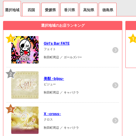
選択地域
四国
愛媛県
香川県
高知県
徳島県
選択地域のお店ランキング
1
1
Girl's Bar FATE
フェイト
秋田町周辺 ／ ガールズバー
2
美獣 -bijou-
ビジュー
秋田町周辺 ／ キャバクラ
3
X -cross-
クロス
秋田町周辺 ／ キャバクラ