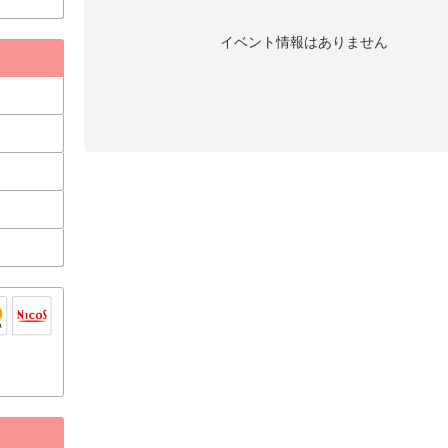
イベント情報はありません