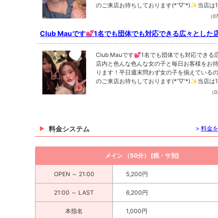
のご来店お待ちしております(*'▽'*)✨当店は
0分になります✨21時までのご来店は1セット 5
（07
n21時以降のご来店は1セット 6.200yenと
ります🙇‍♂️飲み放題はアルコール類はバーボン
Club Mauです💕1名でも団体でも対応できる広々とした
ー、ウイスキー、飲み放題ノンアルコールは
んな色んな女の...
っております🥰その他焼酎等ボトル、烏龍茶
Club Mauです💕1名でも団体でも対応でき
金ノンアルのドリンクもご用意します💕ボト
店内と色んな色んな女の子と毎日お客様をお
のノンアルドリンクに関して詳しいことはご
ります！平日週末問わず女の子を揃えている
ーイにお問い合わせください👌延長は30分 4,
のご来店お待ちしております(*'▽'*)✨当店は
50分 7,500yenがございます👍ご来
0分になります✨21時までのご来店は1セット 5
お好きな方をお選びくださいませ💕指名料は
（03
n21時以降のご来店は1セット 6.200yenと
内指名共に1,300yenです(*'▽'*)お気に入
ります🙇‍♂️飲み放題はアルコール類はバーボン
つけたら指名しちゃいましょう✌️✌️キャスト
ー、ウイスキー、飲み放題ノンアルコールは
1杯1,300yen〜と、なっております🍹🍻⚠️
っております🥰その他焼酎等ボトル、烏龍茶
みとさせていただきます。税 10% サービス料 
料金システム
>
料金
金ノンアルのドリンクもご用意します💕ボト
っております。HP▶️https://club-mau.site@cl
のノンアルドリンクに関して詳しいことはご
ub Mau 19:30〜1:00定休日 日曜#香川 #高
ーイにお問い合わせください👌延長は30分 4,
クラ #高松飲み屋#キャバ嬢 #香川キャバクラ 
メイン （50分） [税・サ別]
50分 7,500yenがございます👍ご来
香川で1番のキャバクラ#香川県のキャバクラと
お好きな方をお選びくださいませ💕指名料は
u
OPEN ～ 21:00
5,200円
内指名共に1,300yenです(*'▽'*)お気に入
つけたら指名しちゃいましょう✌️✌️キャスト
21:00 ～ LAST
6,200円
1杯1,300yen〜と、なっております🍹🍻⚠️
みとさせていただきます。税 10% サービス料 
本指名
1,000円
っております。HP▶️https://club-mau.site@cl