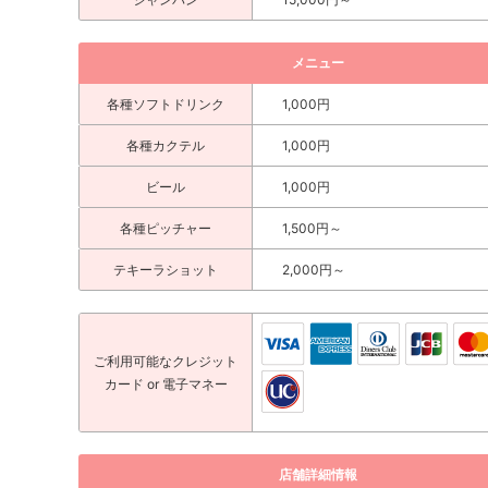
メニュー
各種ソフトドリンク
1,000円
各種カクテル
1,000円
ビール
1,000円
各種ピッチャー
1,500円～
テキーラショット
2,000円～
ご利用可能な
クレジット
カード
or 電子マネー
店舗詳細情報