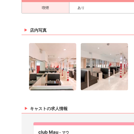
喫煙
あり
店内写真
キャストの求人情報
club Mau
- マウ