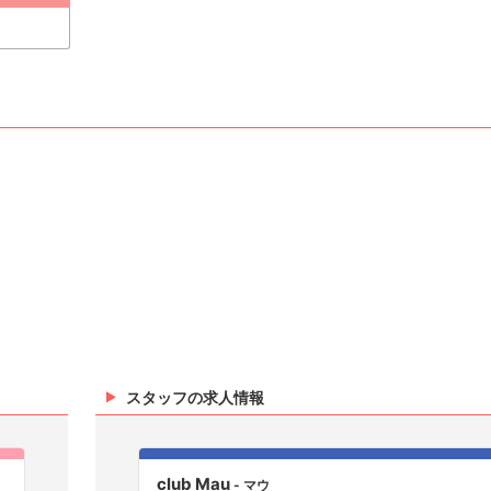
スタッフの求人情報
club Mau
- マウ