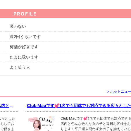
PROFILE
吸わない
週2回くらいです
梅酒が好きです
たまに吸います
よく笑う人
>
ホットニュ
店内と色
Club Mauです💕1名でも団体でも対応できる広々とし
んな色んな女の...
る広々とした
Club Mauです💕1名でも団体でも対応で
待ちしてお
店内と色んな色んな女の子と毎日お客様をお
ので皆さま
ります！平日週末問わず女の子を揃えている