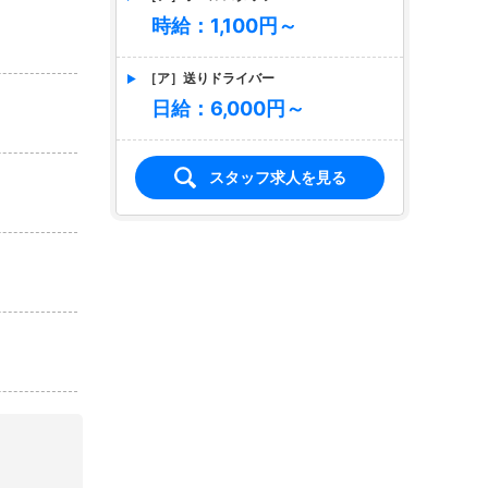
時給：1,100円～
［ア］送りドライバー
日給：6,000円～
スタッフ求人を見る
店名
club Mau
マウ
求人情報あり
エリア
高松／高松市