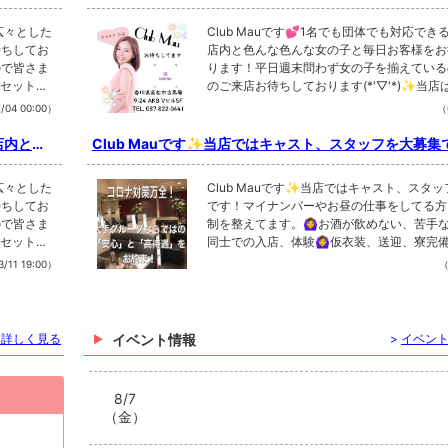
んな色んな女の...
る広々とした
Club Mauです💕1名でも団体でも対応で
待ちしてお
店内と色んな色んな女の子と毎日お客様をお
ので皆さま
ります！平日週末問わず女の子を揃えている
1セットが5
のご来店お待ちしております(*'▽'*)✨当店
,200ye
0分になります✨21時までのご来店は1セット 
/04 00:00）
（
、なってお
n21時以降のご来店は1セット 6.200yen
、ブランデ
ります🙇‍♂️飲み放題はアルコール類はバーボ
店内と色
Club Mauです✨当店ではキャスト、スタッフを大募集
烏龍茶とな
ー、ウイスキー、飲み放題ノンアルコールは
ナンバーやお昼...
以外の別料
っております🥰その他焼酎等ボトル、烏龍
る広々とした
Club Mauです✨当店ではキャスト、スタ
ル、別料金
金ノンアルのドリンクもご用意します💕ボ
待ちしてお
です！マイナンバーやお昼の仕事をしてる方
来店の際ボ
のノンアルドリンクに関して詳しいことはご
ので皆さま
制を整えてます。🙆‍♀️お酒が飲めない、苦手な方
400yen
ーイにお問い合わせください👌延長は30分 4
1セットが5
同士での入店、体験🙆‍♀仮衣装、送迎、寮完備🙆
店の際には
50分 7,500yenがございます👍ご
,200ye
け、週末だけ、シフト融通効きますまずはお
本指名、場
/11 19:00）
お好きな方をお選びくださいませ💕指名料
（
、なってお
絡ください📞📞体験入店、見学だけでもOK
りの女の子を見
内指名共に1,300yenです(*'▽'*)お気に
、ブランデ
た動画制作、編集に興味がある方も大募集！
ドリンクも
つけたら指名しちゃいましょう✌️✌️キャス
烏龍茶とな
方は給料UP⁉️LINE e522j213電話 09011
料金は税サ込
1杯1,300yen〜と、なっております🍹🍻⚠
以外の別料
広瀬このアカウントのDMからでもOK💌@club
15%とな
みとさせていただきます。税 10% サービス料
を詳しく見る
イベント情報
>
イベン
ル、別料金
▶️https://club-mau.site#香川 #高松 #キ
ua.mauCl
っております。HP▶️https://club-mau.site@c
来店の際ボ
飲み屋#キャバ嬢 #香川キャバクラ #古馬場
松 #キャバ
ub Mau 19:30〜1:00定休日 日曜#香川 #
400yen
番のキャバクラ#香川県のキャバクラといえば
#古馬場#
クラ #高松飲み屋#キャバ嬢 #香川キャバクラ
8/7
店の際には
屋 #高松市 #動画編集 #動画#給料up #高収入 
いえばma
香川で1番のキャバクラ#香川県のキャバクラ
（金）
本指名、場
u
りの女の子を見