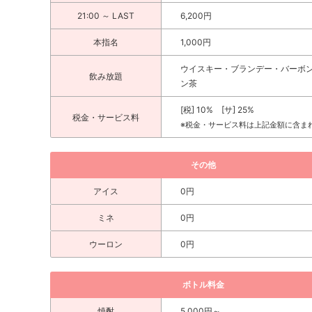
つけたら指名しちゃいましょう✌️✌️キャスト
21:00 ～ LAST
6,200円
1杯1,300yen〜と、なっております🍹🍻⚠️
みとさせていただきます。税 10% サービス料 
本指名
1,000円
っております。HP▶️https://club-mau.site@cl
ub Mau 19:30〜1:00定休日 日曜#香川 #高
ウイスキー・ブランデー・バーボ
クラ #高松飲み屋#キャバ嬢 #香川キャバクラ 
飲み放題
香川で1番のキャバクラ#香川県のキャバクラと
ン茶
u
[税] 10% [サ] 25%
税金・サービス料
※税金・サービス料は上記金額に含ま
その他
アイス
0円
ミネ
0円
ウーロン
0円
ボトル料金
焼酎
5,000円～