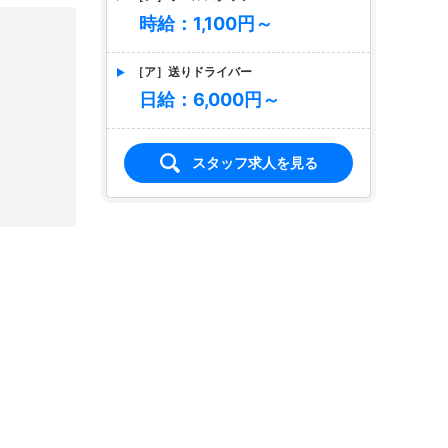
時給：1,100円～
［ア］送りドライバー
日給：6,000円～
スタッフ求人を見る
店名
club Mau
マウ
求人情報あり
エリア
高松／高松市