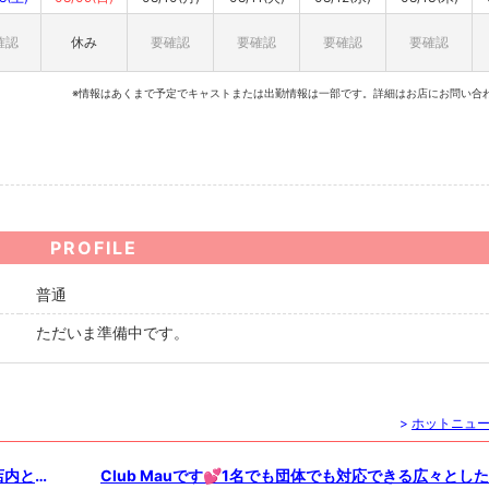
確認
休み
要確認
要確認
要確認
要確認
※情報はあくまで予定でキャストまたは出勤情報は一部です。詳細はお店にお問い合
PROFILE
普通
ただいま準備中です。
>
ホットニュ
店内と色
Club Mauです💕1名でも団体でも対応できる広々とし