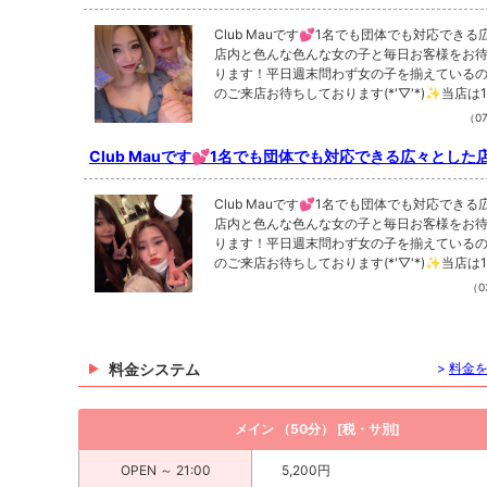
んな色んな女の...
Club Mauです💕1名でも団体でも対応でき
店内と色んな色んな女の子と毎日お客様をお
ります！平日週末問わず女の子を揃えている
のご来店お待ちしております(*'▽'*)✨当店は
0分になります✨21時までのご来店は1セット 5
（07
n21時以降のご来店は1セット 6.200yenと
ります🙇‍♂️飲み放題はアルコール類はバーボン
Club Mauです💕1名でも団体でも対応できる広々とした
ー、ウイスキー、飲み放題ノンアルコールは
んな色んな女の...
っております🥰その他焼酎等ボトル、烏龍茶
Club Mauです💕1名でも団体でも対応でき
金ノンアルのドリンクもご用意します💕ボト
店内と色んな色んな女の子と毎日お客様をお
のノンアルドリンクに関して詳しいことはご
ります！平日週末問わず女の子を揃えている
ーイにお問い合わせください👌延長は30分 4,
のご来店お待ちしております(*'▽'*)✨当店は
50分 7,500yenがございます👍ご来
0分になります✨21時までのご来店は1セット 5
お好きな方をお選びくださいませ💕指名料は
（03
n21時以降のご来店は1セット 6.200yenと
内指名共に1,300yenです(*'▽'*)お気に入
ります🙇‍♂️飲み放題はアルコール類はバーボン
つけたら指名しちゃいましょう✌️✌️キャスト
ー、ウイスキー、飲み放題ノンアルコールは
1杯1,300yen〜と、なっております🍹🍻⚠️
っております🥰その他焼酎等ボトル、烏龍茶
みとさせていただきます。税 10% サービス料 
料金システム
>
料金
金ノンアルのドリンクもご用意します💕ボト
っております。HP▶️https://club-mau.site@cl
のノンアルドリンクに関して詳しいことはご
ub Mau 19:30〜1:00定休日 日曜#香川 #高
ーイにお問い合わせください👌延長は30分 4,
クラ #高松飲み屋#キャバ嬢 #香川キャバクラ 
メイン （50分） [税・サ別]
50分 7,500yenがございます👍ご来
香川で1番のキャバクラ#香川県のキャバクラと
お好きな方をお選びくださいませ💕指名料は
u
OPEN ～ 21:00
5,200円
内指名共に1,300yenです(*'▽'*)お気に入