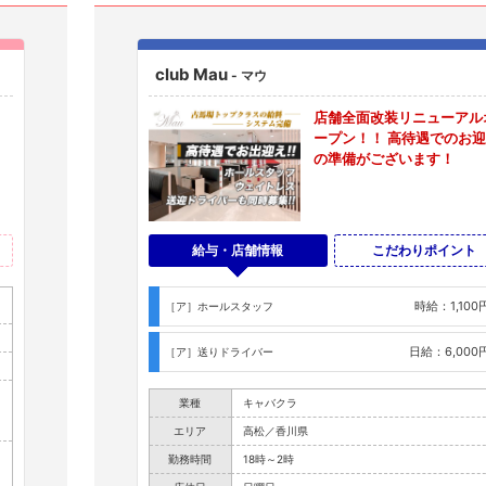
club Mau
- マウ
店舗全面改装リニューアル
ープン！！ 高待遇でのお
の準備がございます！
給与・店舗情報
こだわりポイント
時給：1,100
［ア］ホールスタッフ
日給：6,000
［ア］送りドライバー
業種
キャバクラ
エリア
高松／香川県
勤務時間
18時～2時