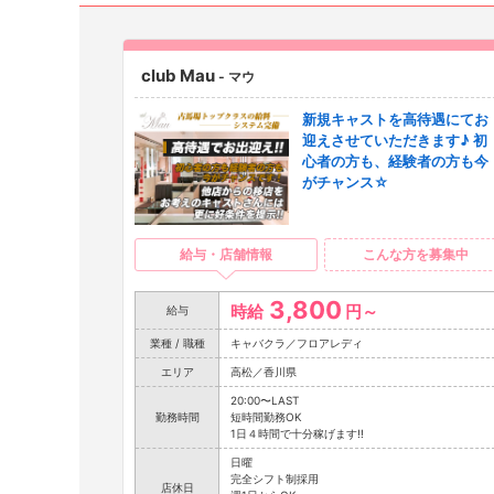
club Mau
- マウ
新規キャストを高待遇にてお
迎えさせていただきます♪ 初
心者の方も、経験者の方も今
がチャンス☆
給与・店舗情報
こんな方を募集中
3,800
時給
円～
給与
業種 / 職種
キャバクラ／フロアレディ
エリア
高松／香川県
20:00〜LAST
勤務時間
短時間勤務OK
1日４時間で十分稼げます!!
日曜
完全シフト制採用
店休日