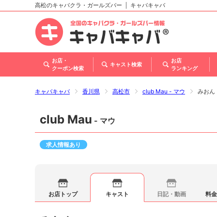
高松のキャバクラ・ガールズバー
キャバキャバ
北海道
東北
関東
甲信越・北陸
東海
関西
中国
四国
九州・沖縄
お店・
お店
キャスト検索
クーポン検索
ランキング
キャバキャバ
香川県
高松市
club Mau - マウ
みおん
club Mau
- マウ
求人情報あり
お店トップ
キャスト
日記・動画
料金