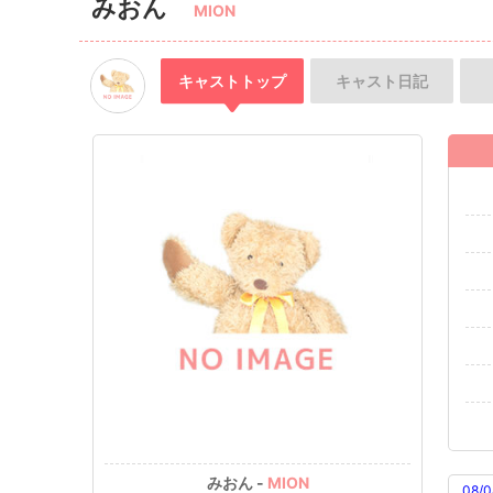
みおん
MION
キャスト
トップ
キャスト
日記
みおん -
MION
08/0