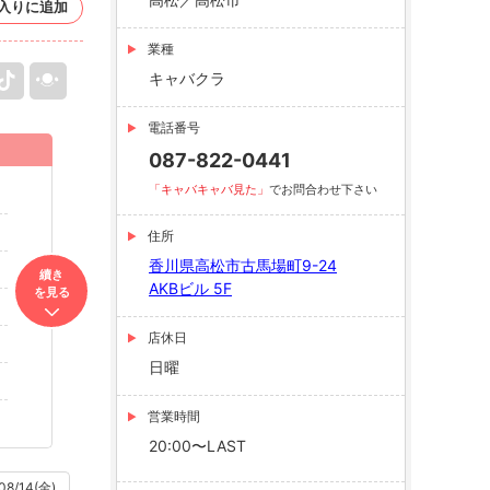
入りに追加
業種
キャバクラ
電話番号
087-822-0441
「キャバキャバ見た」
でお問合わせ下さい
住所
香川県高松市古馬場町9-24
續き
AKBビル 5F
を見る
店休日
日曜
営業時間
20:00〜LAST
08/14(金)