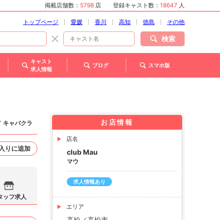
掲載店舗数：
5798
店
登録キャスト数：
18647
人
トップページ
愛媛
香川
高知
徳島
その他
検索
キャスト
ブログ
スマホ版
求人情報
お店情報
／ キャバクラ
店名
入りに追加
club Mau
マウ
求人情報あり
タッフ求人
エリア
高松／高松市