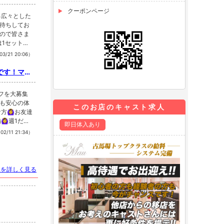
クーポンページ
きる広々とした
待ちしてお
ので皆さま
は1セットが5
5,200ye
03/21 20:06）
と、なってお
ン、ブランデ
です！マイ
烏龍茶とな
茶以外の別料
ッフを大募集
トル、別料金
も安心の体
来店の際ボ
このお店のキャスト求人
‍♀️お友達
,400yen
‍♀️週1だ
来店の際には
即日体入あり
気軽にご連
は本指名、場
02/11 21:34）
です💕💡ま
入りの女の子を見
技術のある
トドリンクも
326643担当
️料金は税サ込
.mauHP
 15%とな
トを詳しく見る
ャバクラ #高松
lua.mauCl
#香川県で1
高松 #キャバ
mau#飲み
 #古馬場#
#YouTube
といえばma