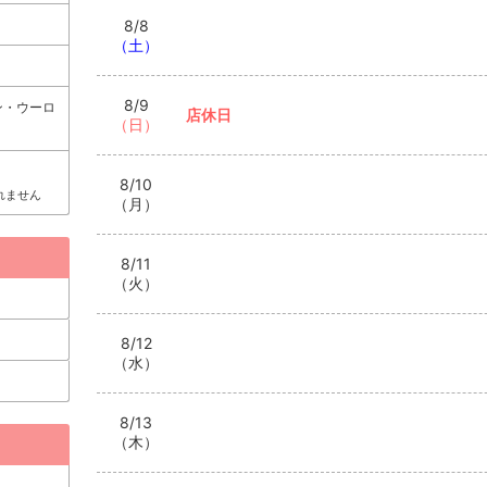
ドリンクも
8/8
料金は税サ込
（土）
15%とな
ua.mauCl
松 #キャバ
8/9
ン・ウーロ
#古馬場#
店休日
（日）
いえばma
8/10
れません
（月）
8/11
（火）
8/12
（水）
8/13
（木）