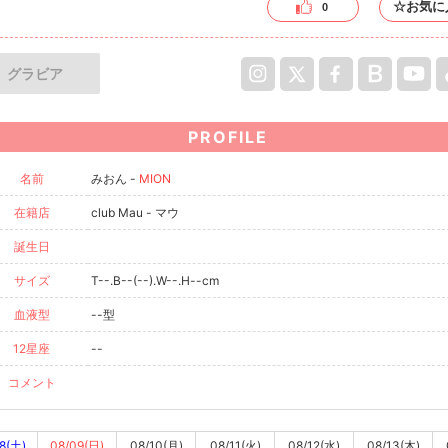
☆お気に
0
グラビア
PROFILE
名前
みおん -
MION
在籍店
club Mau - マウ
誕生日
サイズ
T--.B--(--).W--.H--cm
血液型
--型
12星座
--
コメント
8(土)
08/09(日)
08/10(月)
08/11(火)
08/12(水)
08/13(木)